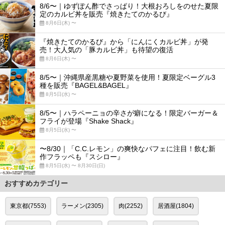
8/6〜｜ゆずぽん酢でさっぱり！大根おろしをのせた夏限
定のカルビ丼を販売『焼きたてのかるび』
8月6日(木) 〜
『焼きたてのかるび』から「にんにくカルビ丼」が発
売！大人気の「豚カルビ丼」も待望の復活
8月6日(木) 〜
8/5〜｜沖縄県産黒糖や夏野菜を使用！夏限定ベーグル3
種を販売『BAGEL&BAGEL』
8月5日(水) 〜
8/5〜｜ハラペーニョの辛さが癖になる！限定バーガー＆
フライが登場『Shake Shack』
8月5日(水) 〜
〜8/30｜「C.C.レモン」の爽快なパフェに注目！飲む新
作フラッペも『スシロー』
8月5日(水) 〜 8月30日(日)
おすすめカテゴリー
東京都(7553)
ラーメン(2305)
肉(2252)
居酒屋(1804)