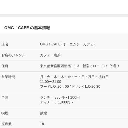
OMG！CAFE の基本情報
店名
OMG！CAFE (オーエムジーカフェ)
お店のジャンル
カフェ・喫茶
住所
東京都新宿区西新宿1-1-3 新宿ミロード ﾓｻﾞｲｸ通り
営業時間
月・火・水・木・金・土・日・祝日・祝前日
11:00〜21:00
フードL.O. 20：00 / ドリンクL.O 20:30
予算
ランチ：
880円〜1,200円
ディナー：
1,000円〜
喫煙
禁煙
座席数
18