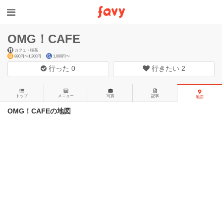
OMG！CAFE
カフェ・喫茶
880円〜1,200円
1,000円〜
行った
0
行きたい
2
トップ
メニュー
写真
記事
地図
OMG！CAFEの地図