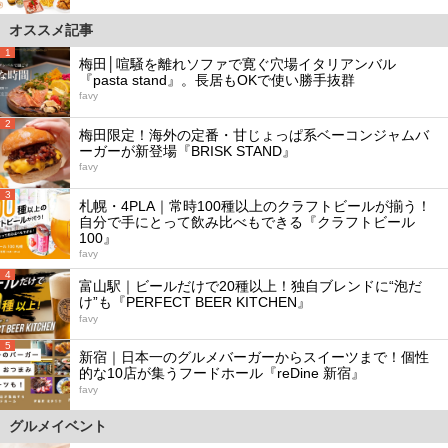
オススメ記事
1
梅田│喧騒を離れソファで寛ぐ穴場イタリアンバル
『pasta stand』。長居もOKで使い勝手抜群
favy
2
梅田限定！海外の定番・甘じょっぱ系ベーコンジャムバ
ーガーが新登場『BRISK STAND』
favy
3
札幌・4PLA｜常時100種以上のクラフトビールが揃う！
自分で手にとって飲み比べもできる『クラフトビール
100』
favy
4
富山駅｜ビールだけで20種以上！独自ブレンドに“泡だ
け”も『PERFECT BEER KITCHEN』
favy
5
新宿｜日本一のグルメバーガーからスイーツまで！個性
的な10店が集うフードホール『reDine 新宿』
favy
グルメイベント