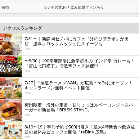
特徴
ランチ営業あり 飲み放題プランあり
アクセスランキング
1
7/31〜｜新静岡セノバにカフェ『けのひ堂ラボ』が出
店！濃厚クロックムッシュにスイーツも
favy
2
〜9/30｜100辛麻辣湯に激辛超えの“インド辛”カレーも！
『富山北口横丁』で激辛フェス開催中
favy
3
7/27│『尾道ラーメンWAN』が広島HiroPaにオープン！
キッズラーメン無料イベント開催
favy
4
梅田限定！海外の定番・甘じょっぱ系ベーコンジャムバ
ーガーが新登場『BRISK STAND』
favy
5
8/10〜19｜事前予約で500円引き！最大4時間食べ飲み放
題の夏休みビュッフェ開催『reDine 広島』
favy