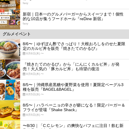
favy
5
新宿｜日本一のグルメバーガーからスイーツまで！個性
的な10店が集うフードホール『reDine 新宿』
favy
グルメイベント
8/6〜｜ゆずぽん酢でさっぱり！大根おろしをのせた夏限
定のカルビ丼を販売『焼きたてのかるび』
8月6日(木) 〜
『焼きたてのかるび』から「にんにくカルビ丼」が発
売！大人気の「豚カルビ丼」も待望の復活
8月6日(木) 〜
8/5〜｜沖縄県産黒糖や夏野菜を使用！夏限定ベーグル3
種を販売『BAGEL&BAGEL』
8月5日(水) 〜
8/5〜｜ハラペーニョの辛さが癖になる！限定バーガー＆
フライが登場『Shake Shack』
8月5日(水) 〜
〜8/30｜「C.C.レモン」の爽快なパフェに注目！飲む新