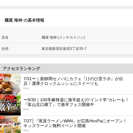
麺屋 海神 の基本情報
店名
麺屋 海神 (メンヤカイジン)
住所
東京都新宿区新宿3丁目35-7
アクセスランキング
1
7/31〜｜新静岡セノバにカフェ『けのひ堂ラボ』が出
店！濃厚クロックムッシュにスイーツも
favy
2
〜9/30｜100辛麻辣湯に激辛超えの“インド辛”カレーも！
『富山北口横丁』で激辛フェス開催中
favy
3
7/27│『尾道ラーメンWAN』が広島HiroPaにオープン！
キッズラーメン無料イベント開催
favy