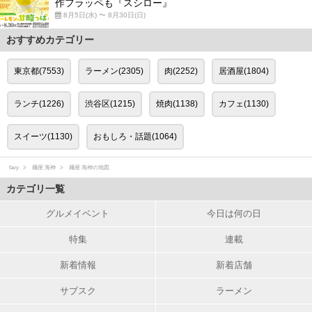
作フラッペも『スシロー』
8月5日(水) 〜 8月30日(日)
おすすめカテゴリー
東京都(7553)
ラーメン(2305)
肉(2252)
居酒屋(1804)
ランチ(1226)
渋谷区(1215)
焼肉(1138)
カフェ(1130)
スイーツ(1130)
おもしろ・話題(1064)
favy
麺屋 海神
麺屋 海神の地図
カテゴリ一覧
グルメイベント
今日は何の日
特集
連載
新着情報
新着店舗
サブスク
ラーメン