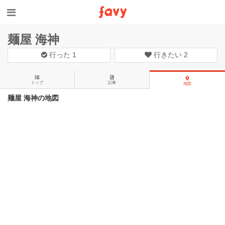
麺屋 海神
行った
1
行きたい
2
トップ
記事
地図
麺屋 海神の地図