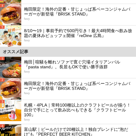
4
梅田限定！海外の定番・甘じょっぱ系ベーコンジャムバ
ーガーが新登場『BRISK STAND』
favy
5
8/10〜19｜事前予約で500円引き！最大4時間食べ飲み放
題の夏休みビュッフェ開催『reDine 広島』
favy
オススメ記事
1
梅田│喧騒を離れソファで寛ぐ穴場イタリアンバル
『pasta stand』。長居もOKで使い勝手抜群
favy
2
梅田限定！海外の定番・甘じょっぱ系ベーコンジャムバ
ーガーが新登場『BRISK STAND』
favy
3
札幌・4PLA｜常時100種以上のクラフトビールが揃う！
自分で手にとって飲み比べもできる『クラフトビール
100』
favy
4
富山駅｜ビールだけで20種以上！独自ブレンドに“泡だ
け”も『PERFECT BEER KITCHEN』