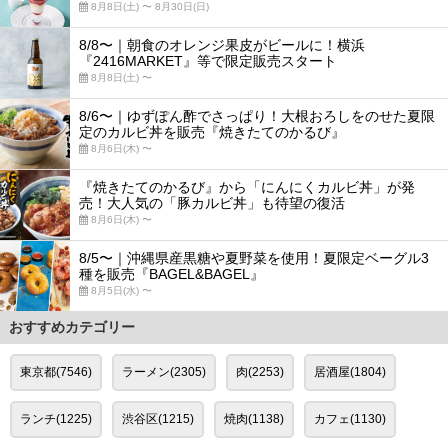
8月8日(土) 〜 8月30日(日)
8/8〜｜朝食のオレンジ果皮がビールに！横浜
『2416MARKET』等で限定販売スタート
8月8日(土) 〜
8/6〜｜ゆずぽん酢でさっぱり！大根おろしをのせた夏限
定のカルビ丼を販売『焼きたてのかるび』
8月6日(木) 〜
『焼きたてのかるび』から「にんにくカルビ丼」が発
売！大人気の「豚カルビ丼」も待望の復活
8月6日(木) 〜
8/5〜｜沖縄県産黒糖や夏野菜を使用！夏限定ベーグル3
種を販売『BAGEL&BAGEL』
8月5日(水) 〜
おすすめカテゴリー
東京都(7546)
ラーメン(2305)
肉(2253)
居酒屋(1804)
ランチ(1225)
渋谷区(1215)
焼肉(1138)
カフェ(1130)