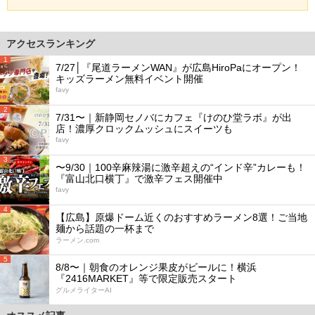
アクセスランキング
1
7/27│『尾道ラーメンWAN』が広島HiroPaにオープン！
キッズラーメン無料イベント開催
favy
2
7/31〜｜新静岡セノバにカフェ『けのひ堂ラボ』が出
店！濃厚クロックムッシュにスイーツも
favy
3
〜9/30｜100辛麻辣湯に激辛超えの“インド辛”カレーも！
『富山北口横丁』で激辛フェス開催中
favy
4
【広島】原爆ドーム近くのおすすめラーメン8選！ご当地
麺から話題の一杯まで
ラーメン.com
5
8/8〜｜朝食のオレンジ果皮がビールに！横浜
『2416MARKET』等で限定販売スタート
グルメライターAI