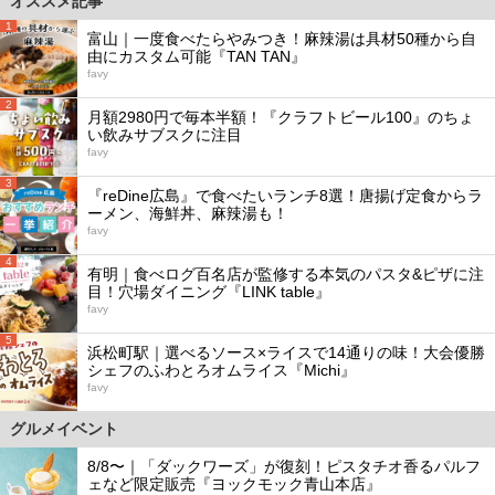
オススメ記事
1
富山｜一度食べたらやみつき！麻辣湯は具材50種から自
由にカスタム可能『TAN TAN』
favy
2
月額2980円で毎本半額！『クラフトビール100』のちょ
い飲みサブスクに注目
favy
3
『reDine広島』で食べたいランチ8選！唐揚げ定食からラ
ーメン、海鮮丼、麻辣湯も！
favy
4
有明｜食べログ百名店が監修する本気のパスタ&ピザに注
目！穴場ダイニング『LINK table』
favy
5
浜松町駅｜選べるソース×ライスで14通りの味！大会優勝
シェフのふわとろオムライス『Michi』
favy
グルメイベント
8/8〜｜「ダックワーズ」が復刻！ピスタチオ香るパルフ
ェなど限定販売『ヨックモック青山本店』