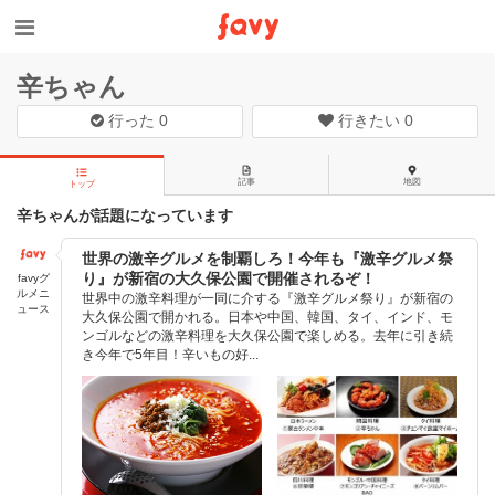
辛ちゃん
行った
0
行きたい
0
記事
地図
トップ
辛ちゃんが話題になっています
世界の激辛グルメを制覇しろ！今年も『激辛グルメ祭
り』が新宿の大久保公園で開催されるぞ！
favyグ
ルメニ
世界中の激辛料理が一同に介する『激辛グルメ祭り』が新宿の
ュース
大久保公園で開かれる。日本や中国、韓国、タイ、インド、モ
ンゴルなどの激辛料理を大久保公園で楽しめる。去年に引き続
き今年で5年目！辛いもの好...