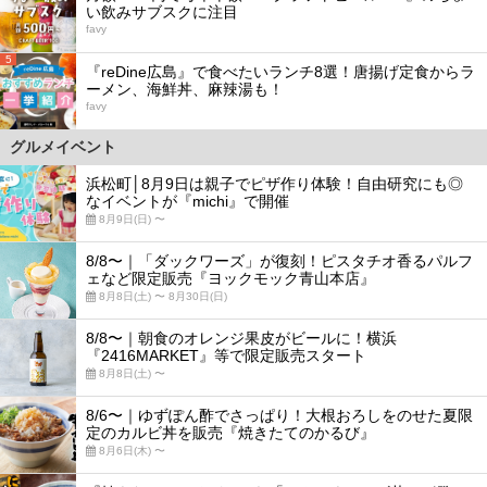
い飲みサブスクに注目
favy
5
『reDine広島』で食べたいランチ8選！唐揚げ定食からラ
ーメン、海鮮丼、麻辣湯も！
favy
グルメイベント
浜松町│8月9日は親子でピザ作り体験！自由研究にも◎
なイベントが『michi』で開催
8月9日(日) 〜
8/8〜｜「ダックワーズ」が復刻！ピスタチオ香るパルフ
ェなど限定販売『ヨックモック青山本店』
8月8日(土) 〜 8月30日(日)
8/8〜｜朝食のオレンジ果皮がビールに！横浜
『2416MARKET』等で限定販売スタート
8月8日(土) 〜
8/6〜｜ゆずぽん酢でさっぱり！大根おろしをのせた夏限
定のカルビ丼を販売『焼きたてのかるび』
8月6日(木) 〜