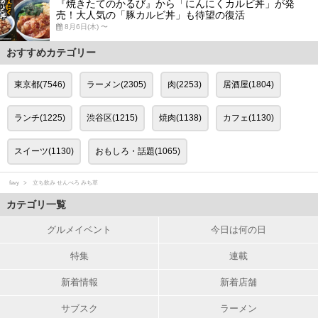
『焼きたてのかるび』から「にんにくカルビ丼」が発
売！大人気の「豚カルビ丼」も待望の復活
8月6日(木) 〜
おすすめカテゴリー
東京都(7546)
ラーメン(2305)
肉(2253)
居酒屋(1804)
ランチ(1225)
渋谷区(1215)
焼肉(1138)
カフェ(1130)
スイーツ(1130)
おもしろ・話題(1065)
favy
立ち飲み せんべろ みち草
カテゴリ一覧
グルメイベント
今日は何の日
特集
連載
新着情報
新着店舗
サブスク
ラーメン