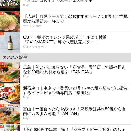
『富山北口横丁』で激辛フェス開催中
favy
4
【広島】原爆ドーム近くのおすすめラーメン8選！ご当地
麺から話題の一杯まで
ラーメン.com
5
8/8〜｜朝食のオレンジ果皮がビールに！横浜
『2416MARKET』等で限定販売スタート
グルメライターAI
オススメ記事
1
広島｜勢いが止まらない「麻辣湯」専門店！牡蠣や豚肉
など30種の具材から選ぶ『TAN TAN』
favy
2
新宿東口｜東京で一番長いと噂！7mの麺を切らずに提供
するビャンビャン麺専門店『秦唐記』
favy
3
富山｜一度食べたらやみつき！麻辣湯は具材50種から自
由にカスタム可能『TAN TAN』
favy
4
月額2980円で毎本半額！『クラフトビール100』のちょ