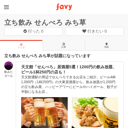
立ち飲み せんべろ みち草
行った
0
行きたい
0
記事
地図
トップ
立ち飲み せんべろ みち草が話題になっています
天文館「せんべろ」居酒屋5選！1200円の飲み放題、
ビール1杯250円の店も！
飲みた
ガール
天文館通駅の周辺でせんべろできるお店をご紹介。ビール4杯
1,000円（1杯250円）の大衆居酒屋から、飲み放題が1,200円
の立ち飲み屋、ハッピーアワーにビールやハイボール、餃子が
半額になるお店...