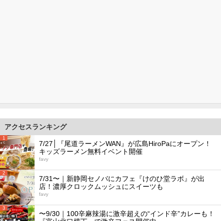
アクセスランキング
1
7/27│『尾道ラーメンWAN』が広島HiroPaにオープン！
キッズラーメン無料イベント開催
favy
2
7/31〜｜新静岡セノバにカフェ『けのひ堂ラボ』が出
店！濃厚クロックムッシュにスイーツも
favy
3
〜9/30｜100辛麻辣湯に激辛超えの“インド辛”カレーも！