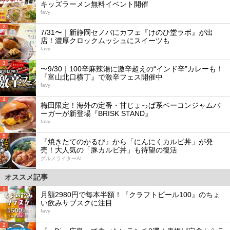
キッズラーメン無料イベント開催
favy
2
7/31〜｜新静岡セノバにカフェ『けのひ堂ラボ』が出
店！濃厚クロックムッシュにスイーツも
favy
3
〜9/30｜100辛麻辣湯に激辛超えの“インド辛”カレーも！
『富山北口横丁』で激辛フェス開催中
favy
4
梅田限定！海外の定番・甘じょっぱ系ベーコンジャムバ
ーガーが新登場『BRISK STAND』
favy
5
『焼きたてのかるび』から「にんにくカルビ丼」が発
売！大人気の「豚カルビ丼」も待望の復活
グルメライターAI
オススメ記事
1
月額2980円で毎本半額！『クラフトビール100』のちょ
い飲みサブスクに注目
favy
2