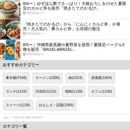
8/6〜｜ゆずぽん酢でさっぱり！大根おろしをのせた夏限
定のカルビ丼を販売『焼きたてのかるび』
8月6日(木) 〜
『焼きたてのかるび』から「にんにくカルビ丼」が発
売！大人気の「豚カルビ丼」も待望の復活
8月6日(木) 〜
8/5〜｜沖縄県産黒糖や夏野菜を使用！夏限定ベーグル3
種を販売『BAGEL&BAGEL』
8月5日(水) 〜
おすすめカテゴリー
東京都(7546)
ラーメン(2305)
肉(2253)
居酒屋(1804)
ランチ(1225)
渋谷区(1215)
焼肉(1138)
カフェ(1130)
スイーツ(1130)
おもしろ・話題(1065)
favy
MARUUSHI BBQ TERRACE
カテゴリ一覧