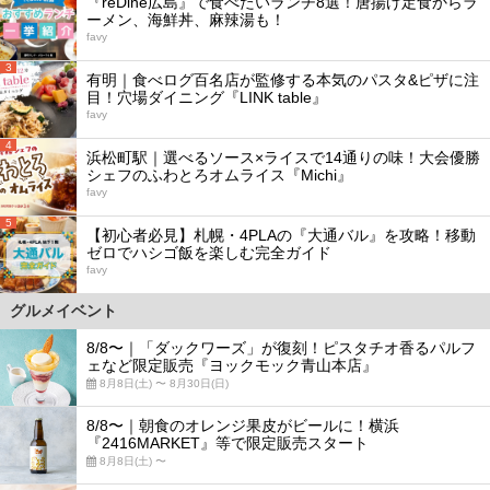
『reDine広島』で食べたいランチ8選！唐揚げ定食からラ
ーメン、海鮮丼、麻辣湯も！
favy
3
有明｜食べログ百名店が監修する本気のパスタ&ピザに注
目！穴場ダイニング『LINK table』
favy
4
浜松町駅｜選べるソース×ライスで14通りの味！大会優勝
シェフのふわとろオムライス『Michi』
favy
5
【初心者必見】札幌・4PLAの『大通バル』を攻略！移動
ゼロでハシゴ飯を楽しむ完全ガイド
favy
グルメイベント
8/8〜｜「ダックワーズ」が復刻！ピスタチオ香るパルフ
ェなど限定販売『ヨックモック青山本店』
8月8日(土) 〜 8月30日(日)
8/8〜｜朝食のオレンジ果皮がビールに！横浜
『2416MARKET』等で限定販売スタート
8月8日(土) 〜