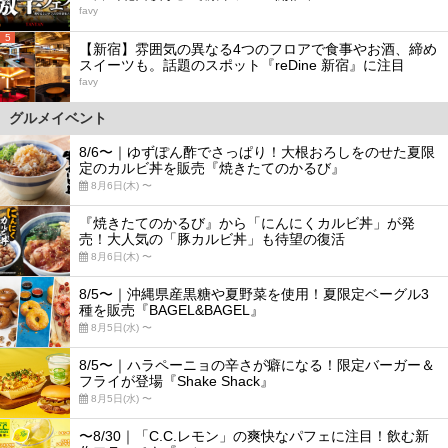
favy
5
【新宿】雰囲気の異なる4つのフロアで食事やお酒、締め
スイーツも。話題のスポット『reDine 新宿』に注目
favy
グルメイベント
8/6〜｜ゆずぽん酢でさっぱり！大根おろしをのせた夏限
定のカルビ丼を販売『焼きたてのかるび』
8月6日(木) 〜
『焼きたてのかるび』から「にんにくカルビ丼」が発
売！大人気の「豚カルビ丼」も待望の復活
8月6日(木) 〜
8/5〜｜沖縄県産黒糖や夏野菜を使用！夏限定ベーグル3
種を販売『BAGEL&BAGEL』
8月5日(水) 〜
8/5〜｜ハラペーニョの辛さが癖になる！限定バーガー＆
フライが登場『Shake Shack』
8月5日(水) 〜
〜8/30｜「C.C.レモン」の爽快なパフェに注目！飲む新