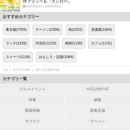
作フラッペも『スシロー』
8月5日(水) 〜 8月30日(日)
おすすめカテゴリー
東京都(7555)
ラーメン(2306)
肉(2252)
居酒屋(1804)
ランチ(1226)
渋谷区(1215)
焼肉(1138)
カフェ(1131)
スイーツ(1130)
おもしろ・話題(1064)
favy
煮干し百式 葉琉
煮干し百式 葉琉の地図
カテゴリ一覧
グルメイベント
今日は何の日
特集
連載
新着情報
新着店舗
サブスク
ラーメン