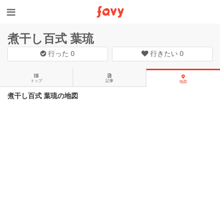
煮干し百式 葉琉
行った
0
行きたい
0
トップ
記事
地図
煮干し百式 葉琉の地図