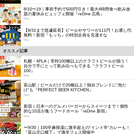
4
8/10〜19｜事前予約で500円引き！最大4時間食べ飲み放
題の夏休みビュッフェ開催『reDine 広島』
favy
5
【8/31まで急遽延長】ビールやサワーが111円！お通し代
無料！新宿『もッち』の特別企画を見逃すな
favy
オススメ記事
1
札幌・4PLA｜常時100種以上のクラフトビールが揃う！
自分で手にとって飲み比べもできる『クラフトビール
100』
favy
2
富山駅｜ビールだけで20種以上！独自ブレンドに“泡だ
け”も『PERFECT BEER KITCHEN』
favy
3
新宿｜日本一のグルメバーガーからスイーツまで！個性
的な10店が集うフードホール『reDine 新宿』
favy
4
〜9/30｜100辛麻辣湯に激辛超えの“インド辛”カレーも！
『富山北口横丁』で激辛フェス開催中