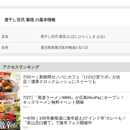
煮干し百式 葉琉 の基本情報
店名
煮干し百式 葉琉 (にぼしひゃくしき はる)
住所
鹿児島県鹿児島市鴨池1-52-13
アクセスランキング
1
7/31〜｜新静岡セノバにカフェ『けのひ堂ラボ』が出
店！濃厚クロックムッシュにスイーツも
favy
2
7/27│『尾道ラーメンWAN』が広島HiroPaにオープン！
キッズラーメン無料イベント開催
favy
3
〜9/30｜100辛麻辣湯に激辛超えの“インド辛”カレーも！
『富山北口横丁』で激辛フェス開催中
favy