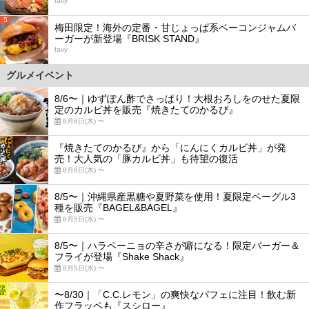
favy
5
梅田限定！海外の定番・甘じょっぱ系ベーコンジャムバ
ーガーが新登場『BRISK STAND』
favy
グルメイベント
8/6〜｜ゆずぽん酢でさっぱり！大根おろしをのせた夏限
定のカルビ丼を販売『焼きたてのかるび』
8月6日(木) 〜
『焼きたてのかるび』から「にんにくカルビ丼」が発
売！大人気の「豚カルビ丼」も待望の復活
8月6日(木) 〜
8/5〜｜沖縄県産黒糖や夏野菜を使用！夏限定ベーグル3
種を販売『BAGEL&BAGEL』
8月5日(水) 〜
8/5〜｜ハラペーニョの辛さが癖になる！限定バーガー＆
フライが登場『Shake Shack』
8月5日(水) 〜
〜8/30｜「C.C.レモン」の爽快なパフェに注目！飲む新
作フラッペも『スシロー』