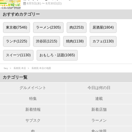
8月5日(水) 〜 8月30日(日)
おすすめカテゴリー
東京都(7546)
ラーメン(2305)
肉(2253)
居酒屋(1804)
ランチ(1225)
渋谷区(1215)
焼肉(1138)
カフェ(1130)
スイーツ(1130)
おもしろ・話題(1065)
favy
長樹苑 本店
長樹苑 本店の地図
カテゴリ一覧
グルメイベント
今日は何の日
特集
連載
新着情報
新着店舗
サブスク
ラーメン
肉
食べ放題