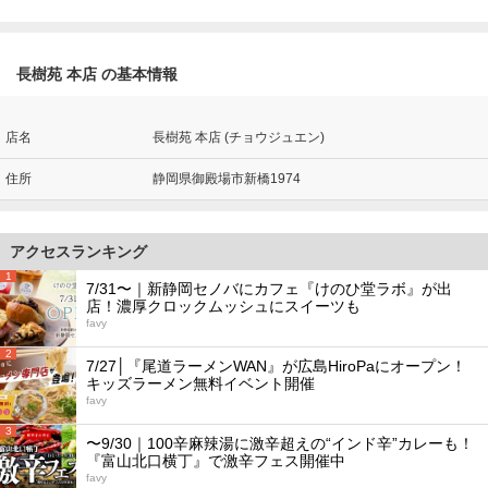
長樹苑 本店 の基本情報
店名
長樹苑 本店 (チョウジュエン)
住所
静岡県御殿場市新橋1974
アクセスランキング
1
7/31〜｜新静岡セノバにカフェ『けのひ堂ラボ』が出
店！濃厚クロックムッシュにスイーツも
favy
2
7/27│『尾道ラーメンWAN』が広島HiroPaにオープン！
キッズラーメン無料イベント開催
favy
3
〜9/30｜100辛麻辣湯に激辛超えの“インド辛”カレーも！
『富山北口横丁』で激辛フェス開催中
favy