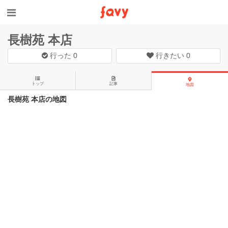
長樹苑 本店
行った
0
行きたい
0
トップ
記事
地図
長樹苑 本店の地図