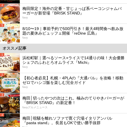
4
梅田限定！海外の定番・甘じょっぱ系ベーコンジャムバ
ーガーが新登場『BRISK STAND』
favy
5
8/10〜19｜事前予約で500円引き！最大4時間食べ飲み放
題の夏休みビュッフェ開催『reDine 広島』
favy
オススメ記事
1
浜松町駅｜選べるソース×ライスで14通りの味！大会優勝
シェフのふわとろオムライス『Michi』
favy
2
【初心者必見】札幌・4PLAの『大通バル』を攻略！移動
ゼロでハシゴ飯を楽しむ完全ガイド
favy
3
梅田│切ったやつの次はこれ。極みのてりやきバーガーが
『BRISK STAND』の新定番！
favyグルメニュース
4
梅田│喧騒を離れソファで寛ぐ穴場イタリアンバル
『pasta stand』。長居もOKで使い勝手抜群