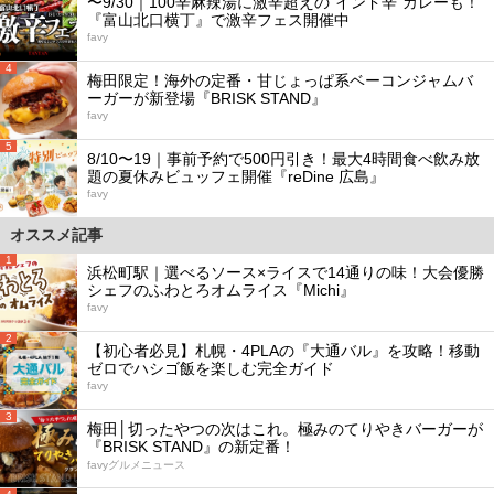
〜9/30｜100辛麻辣湯に激辛超えの“インド辛”カレーも！
『富山北口横丁』で激辛フェス開催中
favy
4
梅田限定！海外の定番・甘じょっぱ系ベーコンジャムバ
ーガーが新登場『BRISK STAND』
favy
5
8/10〜19｜事前予約で500円引き！最大4時間食べ飲み放
題の夏休みビュッフェ開催『reDine 広島』
favy
オススメ記事
1
浜松町駅｜選べるソース×ライスで14通りの味！大会優勝
シェフのふわとろオムライス『Michi』
favy
2
【初心者必見】札幌・4PLAの『大通バル』を攻略！移動
ゼロでハシゴ飯を楽しむ完全ガイド
favy
3
梅田│切ったやつの次はこれ。極みのてりやきバーガーが
『BRISK STAND』の新定番！
favyグルメニュース