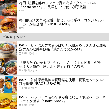
4
梅田│喧騒を離れソファで寛ぐ穴場イタリアンバル
『pasta stand』。長居もOKで使い勝手抜群
favy
5
梅田限定！海外の定番・甘じょっぱ系ベーコンジャムバ
ーガーが新登場『BRISK STAND』
favy
グルメイベント
8/6〜｜ゆずぽん酢でさっぱり！大根おろしをのせた夏限
定のカルビ丼を販売『焼きたてのかるび』
8月6日(木) 〜
『焼きたてのかるび』から「にんにくカルビ丼」が発
売！大人気の「豚カルビ丼」も待望の復活
8月6日(木) 〜
8/5〜｜沖縄県産黒糖や夏野菜を使用！夏限定ベーグル3
種を販売『BAGEL&BAGEL』
8月5日(水) 〜
8/5〜｜ハラペーニョの辛さが癖になる！限定バーガー＆
フライが登場『Shake Shack』
8月5日(水) 〜