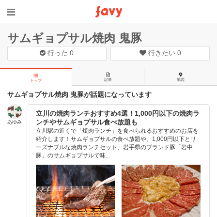
サムギョプサル焼肉 鬼豚
行った
0
行きたい
0
記事
地図
トップ
サムギョプサル焼肉 鬼豚が話題になっています
立川の焼肉ランチおすすめ4選！1,000円以下の焼肉ラ
ンチやサムギョプサル食べ放題も
あゆみ
立川駅の近くで「焼肉ランチ」を食べられるおすすめのお店を
紹介します！サムギョプサルの食べ放題や、1,000円以下とリ
ーズナブルな焼肉ランチセット、岩手県のブランド豚「岩中
豚」のサムギョプサルで味...