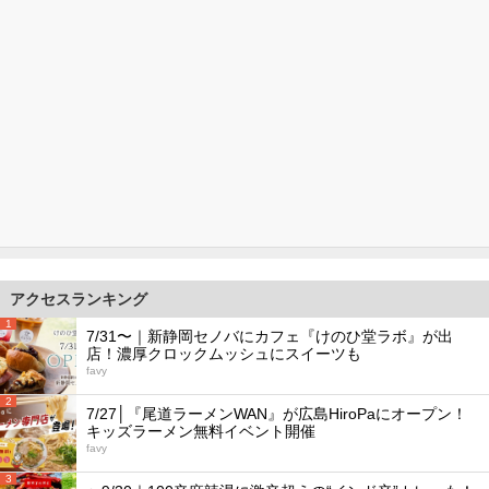
アクセスランキング
1
7/31〜｜新静岡セノバにカフェ『けのひ堂ラボ』が出
店！濃厚クロックムッシュにスイーツも
favy
2
7/27│『尾道ラーメンWAN』が広島HiroPaにオープン！
キッズラーメン無料イベント開催
favy
3