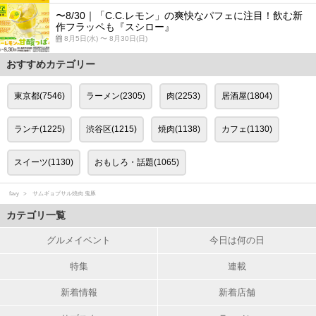
〜8/30｜「C.C.レモン」の爽快なパフェに注目！飲む新
作フラッペも『スシロー』
8月5日(水) 〜 8月30日(日)
おすすめカテゴリー
東京都(7546)
ラーメン(2305)
肉(2253)
居酒屋(1804)
ランチ(1225)
渋谷区(1215)
焼肉(1138)
カフェ(1130)
スイーツ(1130)
おもしろ・話題(1065)
favy
サムギョプサル焼肉 鬼豚
カテゴリ一覧
グルメイベント
今日は何の日
特集
連載
新着情報
新着店舗