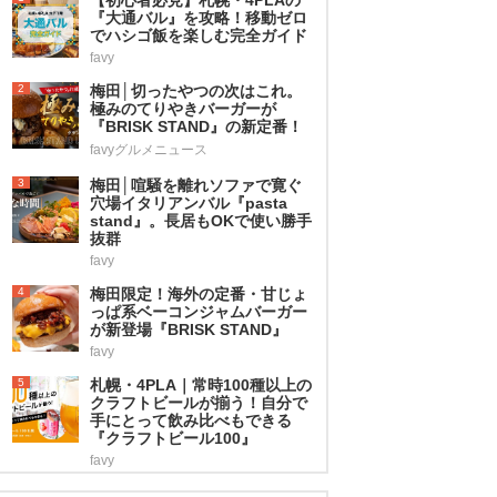
『大通バル』を攻略！移動ゼロ
でハシゴ飯を楽しむ完全ガイド
favy
2
梅田│切ったやつの次はこれ。
極みのてりやきバーガーが
『BRISK STAND』の新定番！
favyグルメニュース
3
梅田│喧騒を離れソファで寛ぐ
穴場イタリアンバル『pasta
stand』。長居もOKで使い勝手
抜群
favy
4
梅田限定！海外の定番・甘じょ
っぱ系ベーコンジャムバーガー
が新登場『BRISK STAND』
favy
5
札幌・4PLA｜常時100種以上の
クラフトビールが揃う！自分で
手にとって飲み比べもできる
『クラフトビール100』
favy