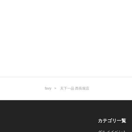
favy
天下一品 西長堀店
カテゴリ一覧
グルメイベント