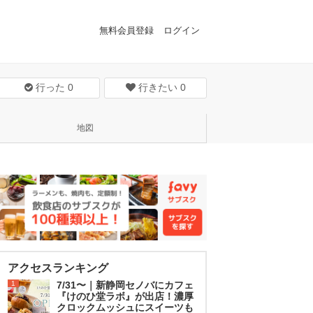
無料会員登録
ログイン
行った
0
行きたい
0
地図
アクセスランキング
1
7/31〜｜新静岡セノバにカフェ
『けのひ堂ラボ』が出店！濃厚
クロックムッシュにスイーツも