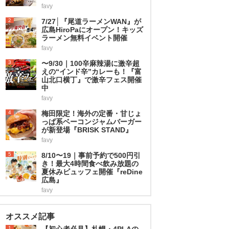
favy
2
7/27│『尾道ラーメンWAN』が
広島HiroPaにオープン！キッズ
ラーメン無料イベント開催
favy
3
〜9/30｜100辛麻辣湯に激辛超
えの“インド辛”カレーも！『富
山北口横丁』で激辛フェス開催
中
favy
4
梅田限定！海外の定番・甘じょ
っぱ系ベーコンジャムバーガー
が新登場『BRISK STAND』
favy
5
8/10〜19｜事前予約で500円引
き！最大4時間食べ飲み放題の
夏休みビュッフェ開催『reDine
広島』
favy
オススメ記事
1
【初心者必見】札幌・4PLAの