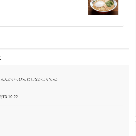
報
てんんかいっぴん にしながほりてん)
3-10-22