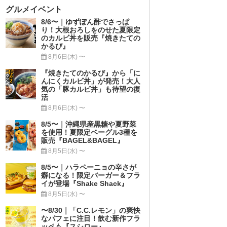
グルメイベント
8/6〜｜ゆずぽん酢でさっぱ
り！大根おろしをのせた夏限定
のカルビ丼を販売『焼きたての
かるび』
8月6日(木) 〜
『焼きたてのかるび』から「に
んにくカルビ丼」が発売！大人
気の「豚カルビ丼」も待望の復
活
8月6日(木) 〜
8/5〜｜沖縄県産黒糖や夏野菜
を使用！夏限定ベーグル3種を
販売『BAGEL&BAGEL』
8月5日(水) 〜
8/5〜｜ハラペーニョの辛さが
癖になる！限定バーガー＆フラ
イが登場『Shake Shack』
8月5日(水) 〜
〜8/30｜「C.C.レモン」の爽快
なパフェに注目！飲む新作フラ
ッペも『スシロー』