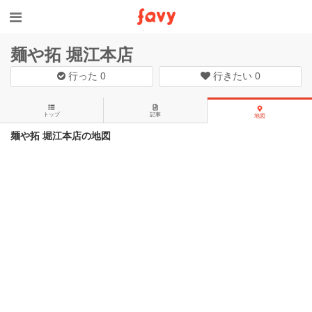
麺や拓 堀江本店
行った
0
行きたい
0
トップ
記事
地図
麺や拓 堀江本店の地図