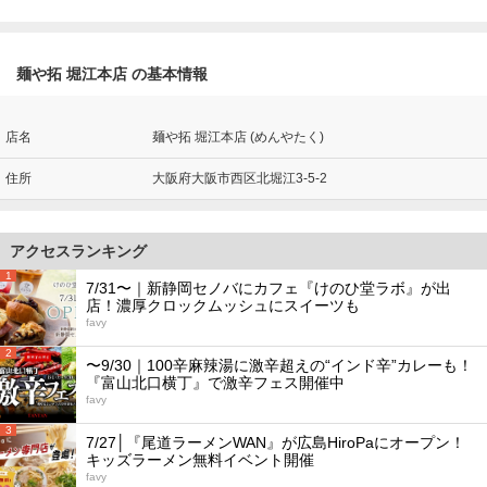
麺や拓 堀江本店 の基本情報
店名
麺や拓 堀江本店 (めんやたく)
住所
大阪府大阪市西区北堀江3-5-2
アクセスランキング
1
7/31〜｜新静岡セノバにカフェ『けのひ堂ラボ』が出
店！濃厚クロックムッシュにスイーツも
favy
2
〜9/30｜100辛麻辣湯に激辛超えの“インド辛”カレーも！
『富山北口横丁』で激辛フェス開催中
favy
3
7/27│『尾道ラーメンWAN』が広島HiroPaにオープン！
キッズラーメン無料イベント開催
favy