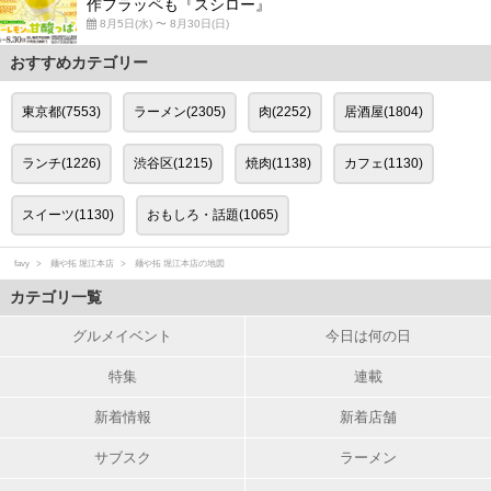
作フラッペも『スシロー』
8月5日(水) 〜 8月30日(日)
おすすめカテゴリー
東京都(7553)
ラーメン(2305)
肉(2252)
居酒屋(1804)
ランチ(1226)
渋谷区(1215)
焼肉(1138)
カフェ(1130)
スイーツ(1130)
おもしろ・話題(1065)
favy
麺や拓 堀江本店
麺や拓 堀江本店の地図
カテゴリ一覧
グルメイベント
今日は何の日
特集
連載
新着情報
新着店舗
サブスク
ラーメン