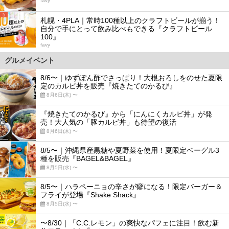
favy
5
札幌・4PLA｜常時100種以上のクラフトビールが揃う！
自分で手にとって飲み比べもできる『クラフトビール
100』
favy
グルメイベント
8/6〜｜ゆずぽん酢でさっぱり！大根おろしをのせた夏限
定のカルビ丼を販売『焼きたてのかるび』
8月6日(木) 〜
『焼きたてのかるび』から「にんにくカルビ丼」が発
売！大人気の「豚カルビ丼」も待望の復活
8月6日(木) 〜
8/5〜｜沖縄県産黒糖や夏野菜を使用！夏限定ベーグル3
種を販売『BAGEL&BAGEL』
8月5日(水) 〜
8/5〜｜ハラペーニョの辛さが癖になる！限定バーガー＆
フライが登場『Shake Shack』
8月5日(水) 〜
〜8/30｜「C.C.レモン」の爽快なパフェに注目！飲む新