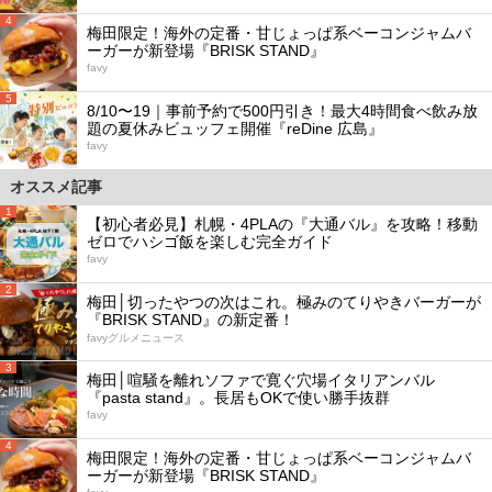
4
梅田限定！海外の定番・甘じょっぱ系ベーコンジャムバ
ーガーが新登場『BRISK STAND』
favy
5
8/10〜19｜事前予約で500円引き！最大4時間食べ飲み放
題の夏休みビュッフェ開催『reDine 広島』
favy
オススメ記事
1
【初心者必見】札幌・4PLAの『大通バル』を攻略！移動
ゼロでハシゴ飯を楽しむ完全ガイド
favy
2
梅田│切ったやつの次はこれ。極みのてりやきバーガーが
『BRISK STAND』の新定番！
favyグルメニュース
3
梅田│喧騒を離れソファで寛ぐ穴場イタリアンバル
『pasta stand』。長居もOKで使い勝手抜群
favy
4
梅田限定！海外の定番・甘じょっぱ系ベーコンジャムバ
ーガーが新登場『BRISK STAND』