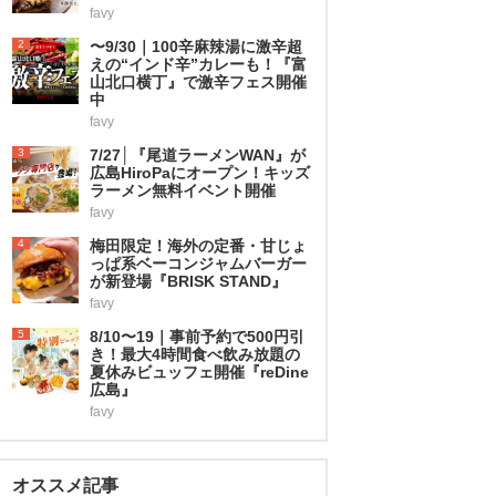
favy
2
〜9/30｜100辛麻辣湯に激辛超
えの“インド辛”カレーも！『富
山北口横丁』で激辛フェス開催
中
favy
3
7/27│『尾道ラーメンWAN』が
広島HiroPaにオープン！キッズ
ラーメン無料イベント開催
favy
4
梅田限定！海外の定番・甘じょ
っぱ系ベーコンジャムバーガー
が新登場『BRISK STAND』
favy
5
8/10〜19｜事前予約で500円引
き！最大4時間食べ飲み放題の
夏休みビュッフェ開催『reDine
広島』
favy
オススメ記事