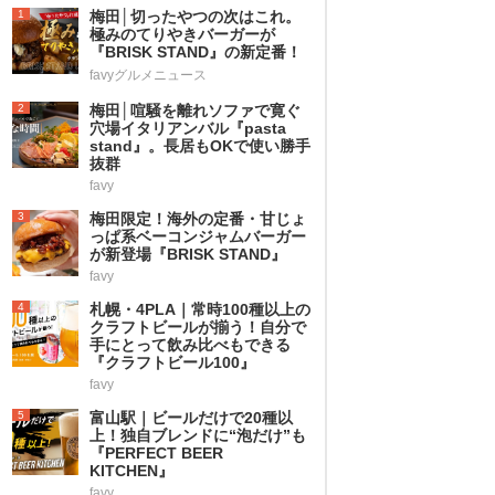
1
梅田│切ったやつの次はこれ。
極みのてりやきバーガーが
『BRISK STAND』の新定番！
favyグルメニュース
2
梅田│喧騒を離れソファで寛ぐ
穴場イタリアンバル『pasta
stand』。長居もOKで使い勝手
抜群
favy
3
梅田限定！海外の定番・甘じょ
っぱ系ベーコンジャムバーガー
が新登場『BRISK STAND』
favy
4
札幌・4PLA｜常時100種以上の
クラフトビールが揃う！自分で
手にとって飲み比べもできる
『クラフトビール100』
favy
5
富山駅｜ビールだけで20種以
上！独自ブレンドに“泡だけ”も
『PERFECT BEER
KITCHEN』
favy