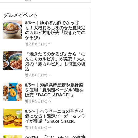
グルメイベント
8/6〜｜ゆずぽん酢でさっぱ
り！大根おろしをのせた夏限定
のカルビ丼を販売『焼きたての
かるび』
8月6日(木) 〜
『焼きたてのかるび』から「に
んにくカルビ丼」が発売！大人
気の「豚カルビ丼」も待望の復
活
8月6日(木) 〜
8/5〜｜沖縄県産黒糖や夏野菜
を使用！夏限定ベーグル3種を
販売『BAGEL&BAGEL』
8月5日(水) 〜
8/5〜｜ハラペーニョの辛さが
癖になる！限定バーガー＆フラ
イが登場『Shake Shack』
8月5日(水) 〜
〜8/30｜「C.C.レモン」の爽快