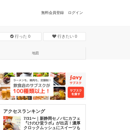
無料会員登録
ログイン
行った
0
行きたい
0
地図
アクセスランキング
1
7/31〜｜新静岡セノバにカフェ
『けのひ堂ラボ』が出店！濃厚
クロックムッシュにスイーツも