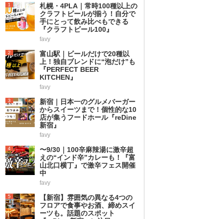
1
札幌・4PLA｜常時100種以上の
クラフトビールが揃う！自分で
手にとって飲み比べもできる
『クラフトビール100』
favy
2
富山駅｜ビールだけで20種以
上！独自ブレンドに“泡だけ”も
『PERFECT BEER
KITCHEN』
favy
3
新宿｜日本一のグルメバーガー
からスイーツまで！個性的な10
店が集うフードホール『reDine
新宿』
favy
4
〜9/30｜100辛麻辣湯に激辛超
えの“インド辛”カレーも！『富
山北口横丁』で激辛フェス開催
中
favy
5
【新宿】雰囲気の異なる4つの
フロアで食事やお酒、締めスイ
ーツも。話題のスポット