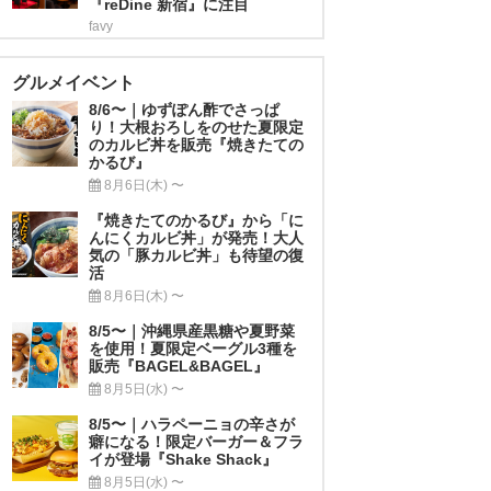
『reDine 新宿』に注目
favy
グルメイベント
8/6〜｜ゆずぽん酢でさっぱ
り！大根おろしをのせた夏限定
のカルビ丼を販売『焼きたての
かるび』
8月6日(木) 〜
『焼きたてのかるび』から「に
んにくカルビ丼」が発売！大人
気の「豚カルビ丼」も待望の復
活
8月6日(木) 〜
8/5〜｜沖縄県産黒糖や夏野菜
を使用！夏限定ベーグル3種を
販売『BAGEL&BAGEL』
8月5日(水) 〜
8/5〜｜ハラペーニョの辛さが
癖になる！限定バーガー＆フラ
イが登場『Shake Shack』
8月5日(水) 〜