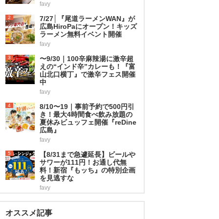
favy
2
7/27│『尾道ラーメンWAN』が
広島HiroPaにオープン！キッズ
ラーメン無料イベント開催
favy
3
〜9/30｜100辛麻辣湯に激辛超
えの“インド辛”カレーも！『富
山北口横丁』で激辛フェス開催
中
favy
4
8/10〜19｜事前予約で500円引
き！最大4時間食べ飲み放題の
夏休みビュッフェ開催『reDine
広島』
favy
5
【8/31まで急遽延長】ビールや
サワーが111円！お通し代無
料！新宿『もッち』の特別企画
を見逃すな
favy
オススメ記事