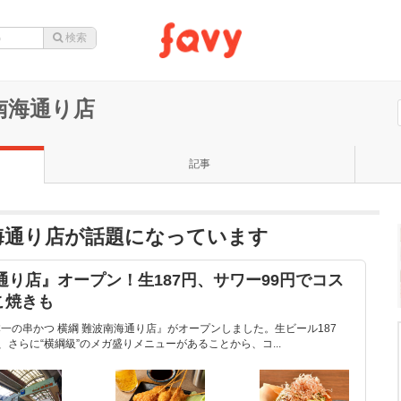
南海通り店
記事
南海通り店が話題になっています
海通り店』オープン！生187円、サワー99円でコス
こ焼きも
日本一の串かつ 横綱 難波南海通り店』がオープンしました。生ビール187
、さらに“横綱級”のメガ盛りメニューがあることから、コ...