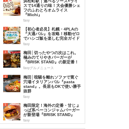
1
浜松町駅｜選べるソース×ライ
スで14通りの味！大会優勝シェ
フのふわとろオムライス
『Michi』
favy
2
【初心者必見】札幌・4PLAの
『大通バル』を攻略！移動ゼロ
でハシゴ飯を楽しむ完全ガイド
favy
3
梅田│切ったやつの次はこれ。
極みのてりやきバーガーが
『BRISK STAND』の新定番！
favyグルメニュース
4
梅田│喧騒を離れソファで寛ぐ
穴場イタリアンバル『pasta
stand』。長居もOKで使い勝手
抜群
favy
5
梅田限定！海外の定番・甘じょ
っぱ系ベーコンジャムバーガー
が新登場『BRISK STAND』
favy