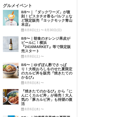
グルメイベント
8/8〜｜「ダックワーズ」が復
刻！ピスタチオ香るパルフェな
ど限定販売『ヨックモック青山
本店』
8月8日(土) 〜 8月30日(日)
8/8〜｜朝食のオレンジ果皮が
ビールに！横浜
『2416MARKET』等で限定販
売スタート
8月8日(土) 〜
8/6〜｜ゆずぽん酢でさっぱ
り！大根おろしをのせた夏限定
のカルビ丼を販売『焼きたての
かるび』
8月6日(木) 〜
『焼きたてのかるび』から「に
んにくカルビ丼」が発売！大人
気の「豚カルビ丼」も待望の復
活
8月6日(木) 〜