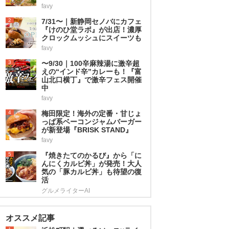
favy
2
7/31〜｜新静岡セノバにカフェ
『けのひ堂ラボ』が出店！濃厚
クロックムッシュにスイーツも
favy
3
〜9/30｜100辛麻辣湯に激辛超
えの“インド辛”カレーも！『富
山北口横丁』で激辛フェス開催
中
favy
4
梅田限定！海外の定番・甘じょ
っぱ系ベーコンジャムバーガー
が新登場『BRISK STAND』
favy
5
『焼きたてのかるび』から「に
んにくカルビ丼」が発売！大人
気の「豚カルビ丼」も待望の復
活
グルメライターAI
オススメ記事