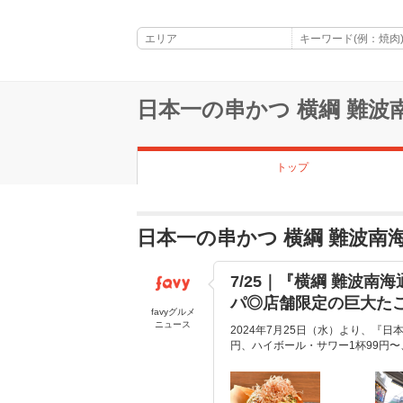
日本一の串かつ 横綱 難波
トップ
日本一の串かつ 横綱 難波
7/25｜『横綱 難波南
パ◎店舗限定の巨大た
favyグルメ
ニュース
2024年7月25日（水）より、『
円、ハイボール・サワー1杯99円〜