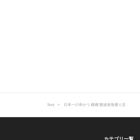
favy
日本一の串かつ 横綱 難波南海通り店
カテゴリ一覧