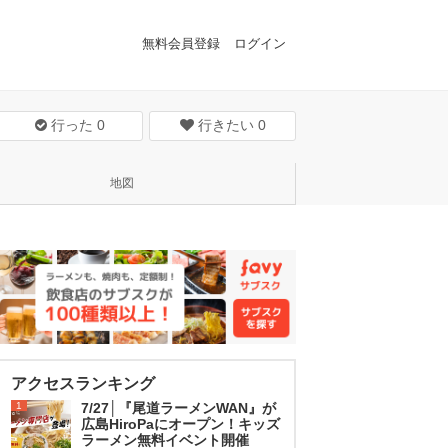
無料会員登録
ログイン
行った
0
行きたい
0
地図
アクセスランキング
1
7/27│『尾道ラーメンWAN』が
広島HiroPaにオープン！キッズ
ラーメン無料イベント開催