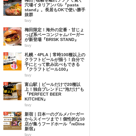
穴場イタリアンバル『pasta
stand』。長居もOKで使い勝手
抜群
favy
2
梅田限定！海外の定番・甘じょ
っぱ系ベーコンジャムバーガー
が新登場『BRISK STAND』
favy
3
札幌・4PLA｜常時100種以上の
クラフトビールが揃う！自分で
手にとって飲み比べもできる
『クラフトビール100』
favy
4
富山駅｜ビールだけで20種以
上！独自ブレンドに“泡だけ”も
『PERFECT BEER
KITCHEN』
favy
5
新宿｜日本一のグルメバーガー
からスイーツまで！個性的な10
店が集うフードホール『reDine
新宿』
favy