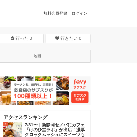
無料会員登録
ログイン
行った
0
行きたい
0
地図
アクセスランキング
1
7/31〜｜新静岡セノバにカフェ
『けのひ堂ラボ』が出店！濃厚
クロックムッシュにスイーツも