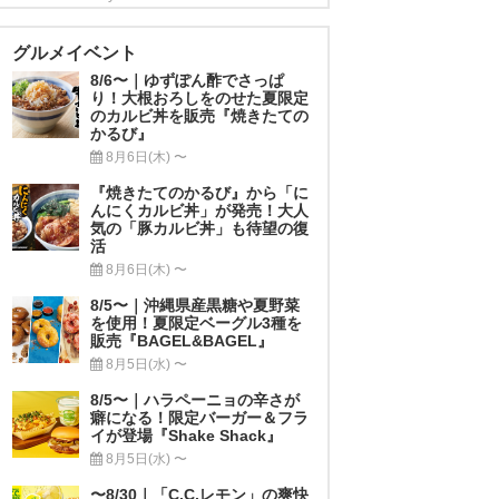
グルメイベント
8/6〜｜ゆずぽん酢でさっぱ
り！大根おろしをのせた夏限定
のカルビ丼を販売『焼きたての
かるび』
8月6日(木) 〜
『焼きたてのかるび』から「に
んにくカルビ丼」が発売！大人
気の「豚カルビ丼」も待望の復
活
8月6日(木) 〜
8/5〜｜沖縄県産黒糖や夏野菜
を使用！夏限定ベーグル3種を
販売『BAGEL&BAGEL』
8月5日(水) 〜
8/5〜｜ハラペーニョの辛さが
癖になる！限定バーガー＆フラ
イが登場『Shake Shack』
8月5日(水) 〜
〜8/30｜「C.C.レモン」の爽快