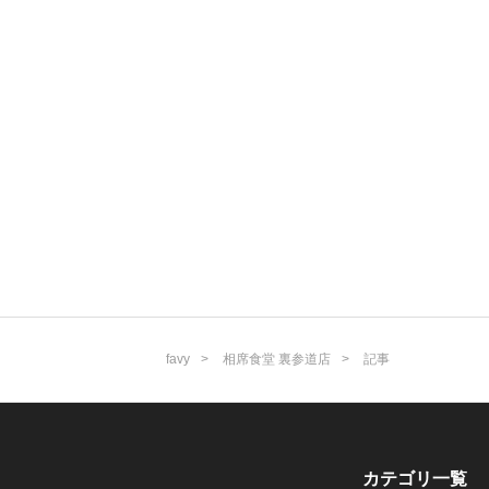
favy
相席食堂 裏参道店
記事
カテゴリ一覧