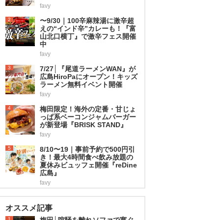
favy
2
〜9/30｜100辛麻辣湯に激辛超
えの“インド辛”カレーも！『富
山北口横丁』で激辛フェス開催
中
favy
3
7/27│『尾道ラーメンWAN』が
広島HiroPaにオープン！キッズ
ラーメン無料イベント開催
favy
4
梅田限定！海外の定番・甘じょ
っぱ系ベーコンジャムバーガー
が新登場『BRISK STAND』
favy
5
8/10〜19｜事前予約で500円引
き！最大4時間食べ飲み放題の
夏休みビュッフェ開催『reDine
広島』
favy
オススメ記事
1
梅田│喧騒を離れソファで寛ぐ