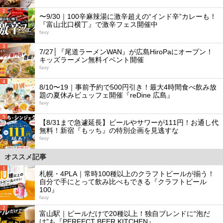
2
〜9/30｜100辛麻辣湯に激辛超えの“インド辛”カレーも！
『富山北口横丁』で激辛フェス開催中
favy
3
7/27│『尾道ラーメンWAN』が広島HiroPaにオープン！
キッズラーメン無料イベント開催
favy
4
8/10〜19｜事前予約で500円引き！最大4時間食べ飲み放
題の夏休みビュッフェ開催『reDine 広島』
favy
5
【8/31まで急遽延長】ビールやサワーが111円！お通し代
無料！新宿『もッち』の特別企画を見逃すな
favy
オススメ記事
1
札幌・4PLA｜常時100種以上のクラフトビールが揃う！
自分で手にとって飲み比べもできる『クラフトビール
100』
favy
2
富山駅｜ビールだけで20種以上！独自ブレンドに“泡だ
け”も『PERFECT BEER KITCHEN』