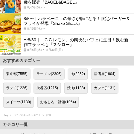
種を販売『BAGEL&BAGEL』
8月5日(水) 〜
8/5〜｜ハラペーニョの辛さが癖になる！限定バーガー＆
フライが登場『Shake Shack』
8月5日(水) 〜
〜8/30｜「C.C.レモン」の爽快なパフェに注目！飲む新
作フラッペも『スシロー』
8月5日(水) 〜 8月30日(日)
おすすめカテゴリー
東京都(7555)
ラーメン(2306)
肉(2252)
居酒屋(1804)
ランチ(1226)
渋谷区(1215)
焼肉(1138)
カフェ(1131)
スイーツ(1130)
おもしろ・話題(1064)
favy
ソライロキッチン モアナ
記事
カテゴリ一覧