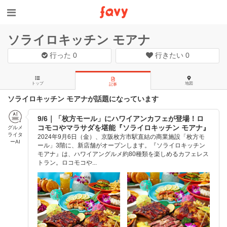
ソライロキッチン モアナ
行った
0
行きたい
0
トップ
地図
記事
ソライロキッチン モアナが話題になっています
9/6｜「枚方モール」にハワイアンカフェが登場！ロ
コモコやマラサダを堪能『ソライロキッチン モアナ』
グルメ
ライタ
2024年9月6日（金）、京阪枚方市駅直結の商業施設「枚方モ
ーAI
ール」3階に、新店舗がオープンします。『ソライロキッチン
モアナ』は、ハワイアングルメ約80種類を楽しめるカフェレス
トラン。ロコモコや...