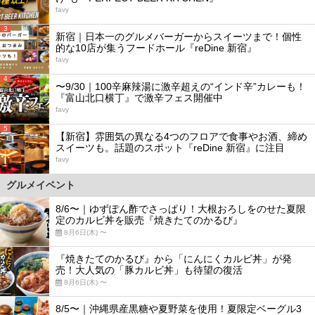
favy
3
新宿｜日本一のグルメバーガーからスイーツまで！個性
的な10店が集うフードホール『reDine 新宿』
favy
4
〜9/30｜100辛麻辣湯に激辛超えの“インド辛”カレーも！
『富山北口横丁』で激辛フェス開催中
favy
5
【新宿】雰囲気の異なる4つのフロアで食事やお酒、締め
スイーツも。話題のスポット『reDine 新宿』に注目
favy
グルメイベント
8/6〜｜ゆずぽん酢でさっぱり！大根おろしをのせた夏限
定のカルビ丼を販売『焼きたてのかるび』
8月6日(木) 〜
『焼きたてのかるび』から「にんにくカルビ丼」が発
売！大人気の「豚カルビ丼」も待望の復活
8月6日(木) 〜
8/5〜｜沖縄県産黒糖や夏野菜を使用！夏限定ベーグル3