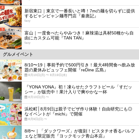
4
新宿東口｜東京で一番長いと噂！7mの麺を切らずに提供
するビャンビャン麺専門店『秦唐記』
favy
5
富山｜一度食べたらやみつき！麻辣湯は具材50種から自
由にカスタム可能『TAN TAN』
favy
グルメイベント
8/10〜19｜事前予約で500円引き！最大4時間食べ飲み放
題の夏休みビュッフェ開催『reDine 広島』
8月10日(月) 〜 8月19日(水)
『YONA YONA』初！凍らせたクラフトビール「すだッ
シー」が販売中！果汁入りで爽やかな一杯
8月10日(月) 〜
浜松町│8月9日は親子でピザ作り体験！自由研究にも◎
なイベントが『michi』で開催
8月9日(日) 〜
8/8〜｜「ダックワーズ」が復刻！ピスタチオ香るパルフ
ェなど限定販売『ヨックモック青山本店』