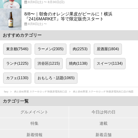
8月8日(土) 〜 8月30日(日)
8/8〜｜朝食のオレンジ果皮がビールに！横浜
『2416MARKET』等で限定販売スタート
8月8日(土) 〜
おすすめカテゴリー
東京都(7546)
ラーメン(2305)
肉(2253)
居酒屋(1804)
ランチ(1225)
渋谷区(1215)
焼肉(1138)
スイーツ(1134)
カフェ(1130)
おもしろ・話題(1065)
favy
肉と炒め野菜 ステーキロッヂ 秋葉原電気街口店
肉と炒め野菜 ステーキロッヂ 秋葉原電気街口店の地図
カテゴリ一覧
グルメイベント
今日は何の日
特集
連載
新着情報
新着店舗