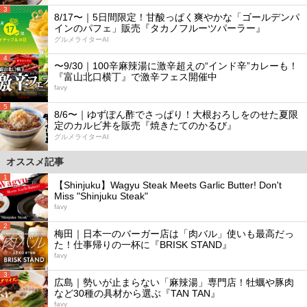
3
8/17〜｜5日間限定！甘酸っぱく爽やかな「ゴールデンパ
インのパフェ」販売『タカノフルーツパーラー』
グルメライターAI
4
〜9/30｜100辛麻辣湯に激辛超えの“インド辛”カレーも！
『富山北口横丁』で激辛フェス開催中
favy
5
8/6〜｜ゆずぽん酢でさっぱり！大根おろしをのせた夏限
定のカルビ丼を販売『焼きたてのかるび』
グルメライターAI
オススメ記事
1
【Shinjuku】Wagyu Steak Meets Garlic Butter! Don't
Miss "Shinjuku Steak"
favy
2
梅田｜日本一のバーガー店は「肉バル」使いも最高だっ
た！仕事帰りの一杯に『BRISK STAND』
favy
3
広島｜勢いが止まらない「麻辣湯」専門店！牡蠣や豚肉
など30種の具材から選ぶ『TAN TAN』
favy