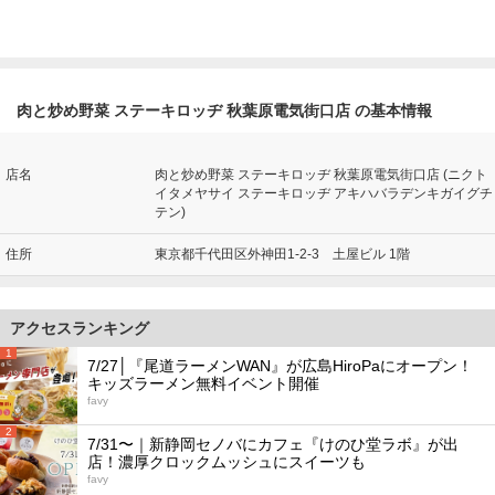
肉と炒め野菜 ステーキロッヂ 秋葉原電気街口店 の基本情報
店名
肉と炒め野菜 ステーキロッヂ 秋葉原電気街口店 (ニクト
イタメヤサイ ステーキロッヂ アキハバラデンキガイグチ
テン)
住所
東京都千代田区外神田1-2-3 土屋ビル 1階
アクセスランキング
1
7/27│『尾道ラーメンWAN』が広島HiroPaにオープン！
キッズラーメン無料イベント開催
favy
2
7/31〜｜新静岡セノバにカフェ『けのひ堂ラボ』が出
店！濃厚クロックムッシュにスイーツも
favy