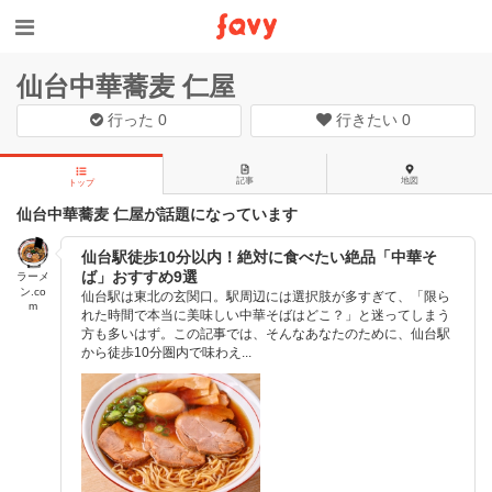
仙台中華蕎麦 仁屋
行った
0
行きたい
0
記事
地図
トップ
仙台中華蕎麦 仁屋が話題になっています
仙台駅徒歩10分以内！絶対に食べたい絶品「中華そ
ば」おすすめ9選
ラーメ
ン.co
仙台駅は東北の玄関口。駅周辺には選択肢が多すぎて、「限ら
m
れた時間で本当に美味しい中華そばはどこ？」と迷ってしまう
方も多いはず。この記事では、そんなあなたのために、仙台駅
から徒歩10分圏内で味わえ...