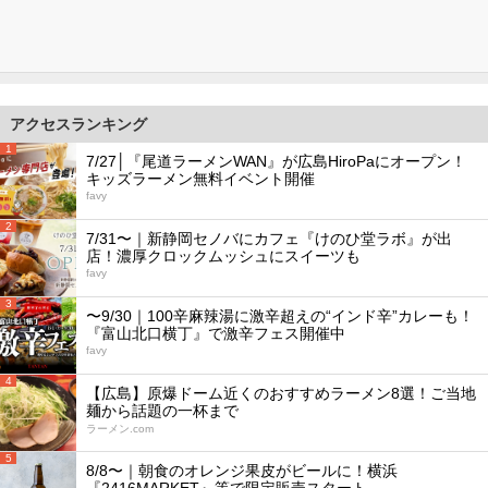
アクセスランキング
1
7/27│『尾道ラーメンWAN』が広島HiroPaにオープン！
キッズラーメン無料イベント開催
favy
2
7/31〜｜新静岡セノバにカフェ『けのひ堂ラボ』が出
店！濃厚クロックムッシュにスイーツも
favy
3
〜9/30｜100辛麻辣湯に激辛超えの“インド辛”カレーも！
『富山北口横丁』で激辛フェス開催中
favy
4
【広島】原爆ドーム近くのおすすめラーメン8選！ご当地
麺から話題の一杯まで
ラーメン.com
5
8/8〜｜朝食のオレンジ果皮がビールに！横浜
『2416MARKET』等で限定販売スタート