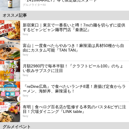
グルメライターAI
オススメ記事
1
新宿東口｜東京で一番長いと噂！7mの麺を切らずに提供
するビャンビャン麺専門店『秦唐記』
favy
2
富山｜一度食べたらやみつき！麻辣湯は具材50種から自
由にカスタム可能『TAN TAN』
favy
3
月額2980円で毎本半額！『クラフトビール100』のちょ
い飲みサブスクに注目
favy
4
『reDine広島』で食べたいランチ8選！唐揚げ定食からラ
ーメン、海鮮丼、麻辣湯も！
favy
5
有明｜食べログ百名店が監修する本気のパスタ&ピザに注
目！穴場ダイニング『LINK table』
favy
グルメイベント