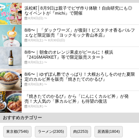
浜松町│8月9日は親子でピザ作り体験！自由研究にも◎
なイベントが『michi』で開催
8月9日(日) 〜
8/8〜｜「ダックワーズ」が復刻！ピスタチオ香るパルフ
ェなど限定販売『ヨックモック青山本店』
8月8日(土) 〜 8月30日(日)
8/8〜｜朝食のオレンジ果皮がビールに！横浜
『2416MARKET』等で限定販売スタート
8月8日(土) 〜
8/6〜｜ゆずぽん酢でさっぱり！大根おろしをのせた夏限
定のカルビ丼を販売『焼きたてのかるび』
8月6日(木) 〜
『焼きたてのかるび』から「にんにくカルビ丼」が発
売！大人気の「豚カルビ丼」も待望の復活
8月6日(木) 〜
おすすめカテゴリー
東京都(7546)
ラーメン(2305)
肉(2253)
居酒屋(1804)