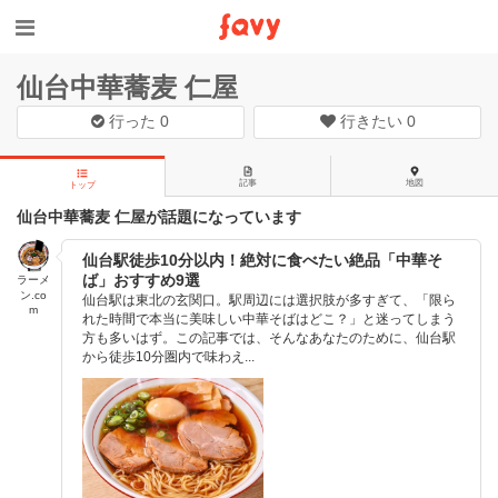
仙台中華蕎麦 仁屋
行った
0
行きたい
0
記事
地図
トップ
仙台中華蕎麦 仁屋が話題になっています
仙台駅徒歩10分以内！絶対に食べたい絶品「中華そ
ば」おすすめ9選
ラーメ
ン.co
仙台駅は東北の玄関口。駅周辺には選択肢が多すぎて、「限ら
m
れた時間で本当に美味しい中華そばはどこ？」と迷ってしまう
方も多いはず。この記事では、そんなあなたのために、仙台駅
から徒歩10分圏内で味わえ...