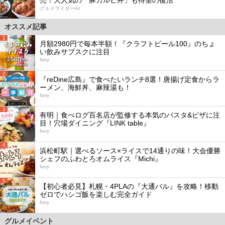
グルメライターAI
オススメ記事
1
月額2980円で毎本半額！『クラフトビール100』のちょ
い飲みサブスクに注目
favy
2
『reDine広島』で食べたいランチ8選！唐揚げ定食からラ
ーメン、海鮮丼、麻辣湯も！
favy
3
有明｜食べログ百名店が監修する本気のパスタ&ピザに注
目！穴場ダイニング『LINK table』
favy
4
浜松町駅｜選べるソース×ライスで14通りの味！大会優勝
シェフのふわとろオムライス『Michi』
favy
5
【初心者必見】札幌・4PLAの『大通バル』を攻略！移動
ゼロでハシゴ飯を楽しむ完全ガイド
favy
グルメイベント