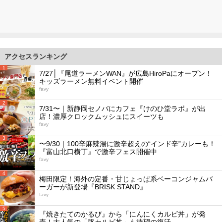
アクセスランキング
1
7/27│『尾道ラーメンWAN』が広島HiroPaにオープン！
キッズラーメン無料イベント開催
favy
2
7/31〜｜新静岡セノバにカフェ『けのひ堂ラボ』が出
店！濃厚クロックムッシュにスイーツも
favy
3
〜9/30｜100辛麻辣湯に激辛超えの“インド辛”カレーも！
『富山北口横丁』で激辛フェス開催中
favy
4
梅田限定！海外の定番・甘じょっぱ系ベーコンジャムバ
ーガーが新登場『BRISK STAND』
favy
5
『焼きたてのかるび』から「にんにくカルビ丼」が発
売！大人気の「豚カルビ丼」も待望の復活