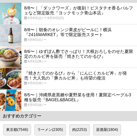
8/8〜｜「ダックワーズ」が復刻！ピスタチオ香るパルフ
ェなど限定販売『ヨックモック青山本店』
8月8日(土) 〜 8月30日(日)
8/8〜｜朝食のオレンジ果皮がビールに！横浜
『2416MARKET』等で限定販売スタート
8月8日(土) 〜
8/6〜｜ゆずぽん酢でさっぱり！大根おろしをのせた夏限
定のカルビ丼を販売『焼きたてのかるび』
8月6日(木) 〜
『焼きたてのかるび』から「にんにくカルビ丼」が発
売！大人気の「豚カルビ丼」も待望の復活
8月6日(木) 〜
8/5〜｜沖縄県産黒糖や夏野菜を使用！夏限定ベーグル3
種を販売『BAGEL&BAGEL』
8月5日(水) 〜
おすすめカテゴリー
東京都(7546)
ラーメン(2305)
肉(2253)
居酒屋(1804)