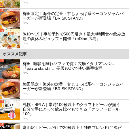
favy
4
梅田限定！海外の定番・甘じょっぱ系ベーコンジャムバ
ーガーが新登場『BRISK STAND』
favy
5
8/10〜19｜事前予約で500円引き！最大4時間食べ飲み放
題の夏休みビュッフェ開催『reDine 広島』
favy
オススメ記事
1
梅田│喧騒を離れソファで寛ぐ穴場イタリアンバル
『pasta stand』。長居もOKで使い勝手抜群
favy
2
梅田限定！海外の定番・甘じょっぱ系ベーコンジャムバ
ーガーが新登場『BRISK STAND』
favy
3
札幌・4PLA｜常時100種以上のクラフトビールが揃う！
自分で手にとって飲み比べもできる『クラフトビール
100』
favy
4
富山駅｜ビールだけで20種以上！独自ブレンドに“泡だ