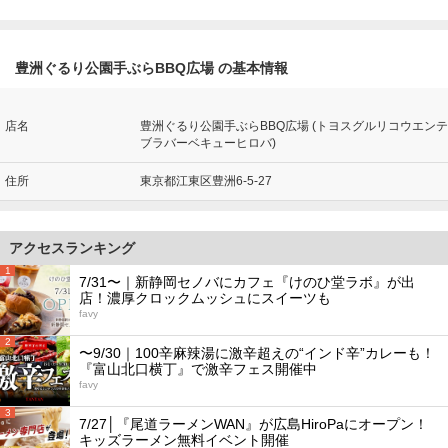
豊洲ぐるり公園手ぶらBBQ広場 の基本情報
店名
豊洲ぐるり公園手ぶらBBQ広場 (トヨスグルリコウエンテ
ブラバーベキューヒロバ)
住所
東京都江東区豊洲6-5-27
アクセスランキング
1
7/31〜｜新静岡セノバにカフェ『けのひ堂ラボ』が出
店！濃厚クロックムッシュにスイーツも
favy
2
〜9/30｜100辛麻辣湯に激辛超えの“インド辛”カレーも！
『富山北口横丁』で激辛フェス開催中
favy
3
7/27│『尾道ラーメンWAN』が広島HiroPaにオープン！
キッズラーメン無料イベント開催