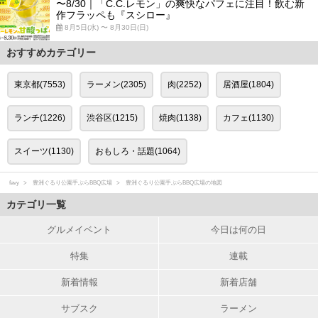
〜8/30｜「C.C.レモン」の爽快なパフェに注目！飲む新
作フラッペも『スシロー』
8月5日(水) 〜 8月30日(日)
おすすめカテゴリー
東京都(7553)
ラーメン(2305)
肉(2252)
居酒屋(1804)
ランチ(1226)
渋谷区(1215)
焼肉(1138)
カフェ(1130)
スイーツ(1130)
おもしろ・話題(1064)
favy
豊洲ぐるり公園手ぶらBBQ広場
豊洲ぐるり公園手ぶらBBQ広場の地図
カテゴリ一覧
グルメイベント
今日は何の日
特集
連載
新着情報
新着店舗
サブスク
ラーメン