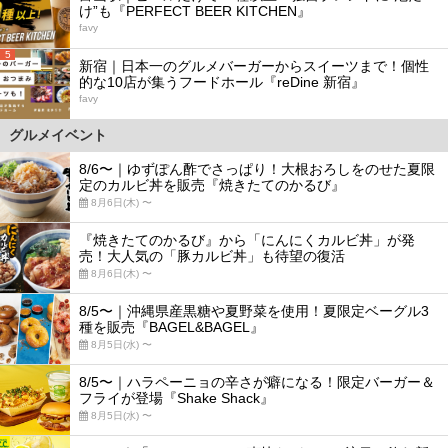
け”も『PERFECT BEER KITCHEN』
favy
5
新宿｜日本一のグルメバーガーからスイーツまで！個性
的な10店が集うフードホール『reDine 新宿』
favy
グルメイベント
8/6〜｜ゆずぽん酢でさっぱり！大根おろしをのせた夏限
定のカルビ丼を販売『焼きたてのかるび』
8月6日(木) 〜
『焼きたてのかるび』から「にんにくカルビ丼」が発
売！大人気の「豚カルビ丼」も待望の復活
8月6日(木) 〜
8/5〜｜沖縄県産黒糖や夏野菜を使用！夏限定ベーグル3
種を販売『BAGEL&BAGEL』
8月5日(水) 〜
8/5〜｜ハラペーニョの辛さが癖になる！限定バーガー＆
フライが登場『Shake Shack』
8月5日(水) 〜