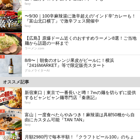
favy
3
〜9/30｜100辛麻辣湯に激辛超えの“インド辛”カレーも！
『富山北口横丁』で激辛フェス開催中
favy
4
【広島】原爆ドーム近くのおすすめラーメン8選！ご当地
麺から話題の一杯まで
ラーメン.com
5
8/8〜｜朝食のオレンジ果皮がビールに！横浜
『2416MARKET』等で限定販売スタート
グルメライターAI
オススメ記事
1
新宿東口｜東京で一番長いと噂！7mの麺を切らずに提供
するビャンビャン麺専門店『秦唐記』
favy
2
富山｜一度食べたらやみつき！麻辣湯は具材50種から自
由にカスタム可能『TAN TAN』
favy
3
月額2980円で毎本半額！『クラフトビール100』のちょ