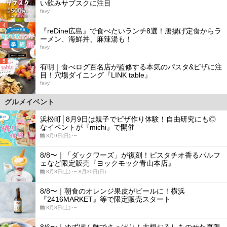
い飲みサブスクに注目
favy
4
『reDine広島』で食べたいランチ8選！唐揚げ定食からラ
ーメン、海鮮丼、麻辣湯も！
favy
5
有明｜食べログ百名店が監修する本気のパスタ&ピザに注
目！穴場ダイニング『LINK table』
favy
グルメイベント
浜松町│8月9日は親子でピザ作り体験！自由研究にも◎
なイベントが『michi』で開催
8月9日(日) 〜
8/8〜｜「ダックワーズ」が復刻！ピスタチオ香るパルフ
ェなど限定販売『ヨックモック青山本店』
8月8日(土) 〜 8月30日(日)
8/8〜｜朝食のオレンジ果皮がビールに！横浜
『2416MARKET』等で限定販売スタート
8月8日(土) 〜
8/6〜｜ゆずぽん酢でさっぱり！大根おろしをのせた夏限