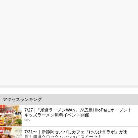
アクセスランキング
1
7/27│『尾道ラーメンWAN』が広島HiroPaにオープン！
キッズラーメン無料イベント開催
favy
2
7/31〜｜新静岡セノバにカフェ『けのひ堂ラボ』が出
店！濃厚クロックムッシュにスイーツも