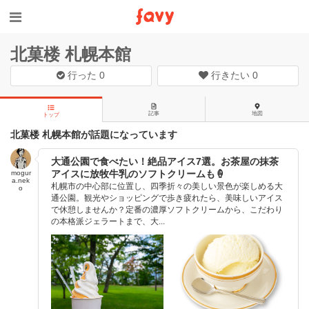
北菓楼 札幌本館
行った
0
行きたい
0
記事
地図
トップ
北菓楼 札幌本館が話題になっています
大通公園で食べたい！絶品アイス7選。お茶屋の抹茶
アイスに放牧牛乳のソフトクリームも🍦
mogur
a.nek
札幌市の中心部に位置し、四季折々の美しい景色が楽しめる大
o
通公園。観光やショッピングで歩き疲れたら、美味しいアイス
で休憩しませんか？定番の濃厚ソフトクリームから、こだわり
の本格派ジェラートまで、大...