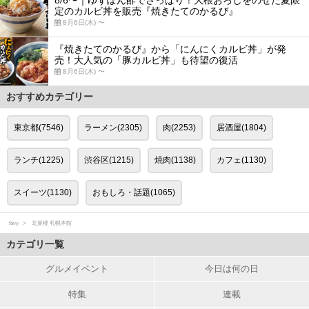
定のカルビ丼を販売『焼きたてのかるび』
8月6日(木) 〜
『焼きたてのかるび』から「にんにくカルビ丼」が発
売！大人気の「豚カルビ丼」も待望の復活
8月6日(木) 〜
おすすめカテゴリー
東京都(7546)
ラーメン(2305)
肉(2253)
居酒屋(1804)
ランチ(1225)
渋谷区(1215)
焼肉(1138)
カフェ(1130)
スイーツ(1130)
おもしろ・話題(1065)
favy
北菓楼 札幌本館
カテゴリ一覧
グルメイベント
今日は何の日
特集
連載