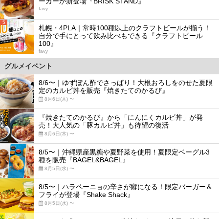
ーガーが新登場『BRISK STAND』
favy
5
札幌・4PLA｜常時100種以上のクラフトビールが揃う！
自分で手にとって飲み比べもできる『クラフトビール
100』
favy
グルメイベント
8/6〜｜ゆずぽん酢でさっぱり！大根おろしをのせた夏限
定のカルビ丼を販売『焼きたてのかるび』
8月6日(木) 〜
『焼きたてのかるび』から「にんにくカルビ丼」が発
売！大人気の「豚カルビ丼」も待望の復活
8月6日(木) 〜
8/5〜｜沖縄県産黒糖や夏野菜を使用！夏限定ベーグル3
種を販売『BAGEL&BAGEL』
8月5日(水) 〜
8/5〜｜ハラペーニョの辛さが癖になる！限定バーガー＆
フライが登場『Shake Shack』
8月5日(水) 〜