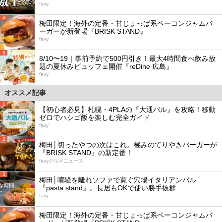
favy
4
梅田限定！海外の定番・甘じょっぱ系ベーコンジャムバ
ーガーが新登場『BRISK STAND』
favy
5
8/10〜19｜事前予約で500円引き！最大4時間食べ飲み放
題の夏休みビュッフェ開催『reDine 広島』
favy
オススメ記事
1
【初心者必見】札幌・4PLAの『大通バル』を攻略！移動
ゼロでハシゴ飯を楽しむ完全ガイド
favy
2
梅田│切ったやつの次はこれ。極みのてりやきバーガーが
『BRISK STAND』の新定番！
favyグルメニュース
3
梅田│喧騒を離れソファで寛ぐ穴場イタリアンバル
『pasta stand』。長居もOKで使い勝手抜群
favy
4
梅田限定！海外の定番・甘じょっぱ系ベーコンジャムバ