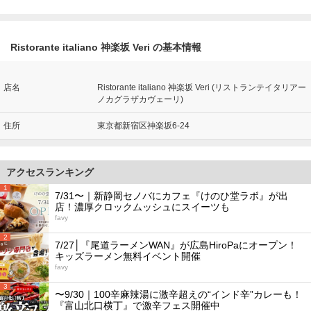
Ristorante italiano 神楽坂 Veri の基本情報
店名
Ristorante italiano 神楽坂 Veri (リストランテイタリアー
ノカグラザカヴェーリ)
住所
東京都新宿区神楽坂6-24
アクセスランキング
1
7/31〜｜新静岡セノバにカフェ『けのひ堂ラボ』が出
店！濃厚クロックムッシュにスイーツも
favy
2
7/27│『尾道ラーメンWAN』が広島HiroPaにオープン！
キッズラーメン無料イベント開催
favy
3
〜9/30｜100辛麻辣湯に激辛超えの“インド辛”カレーも！
『富山北口横丁』で激辛フェス開催中