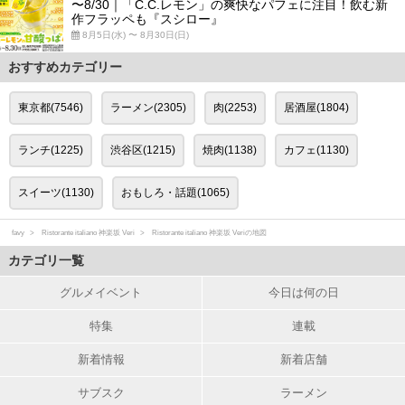
〜8/30｜「C.C.レモン」の爽快なパフェに注目！飲む新
作フラッペも『スシロー』
8月5日(水) 〜 8月30日(日)
おすすめカテゴリー
東京都(7546)
ラーメン(2305)
肉(2253)
居酒屋(1804)
ランチ(1225)
渋谷区(1215)
焼肉(1138)
カフェ(1130)
スイーツ(1130)
おもしろ・話題(1065)
favy
Ristorante italiano 神楽坂 Veri
Ristorante italiano 神楽坂 Veriの地図
カテゴリ一覧
グルメイベント
今日は何の日
特集
連載
新着情報
新着店舗
サブスク
ラーメン