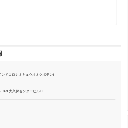
報
(メンドコロナオキュウオオクボテン)
18-9 大久保センタービル1F