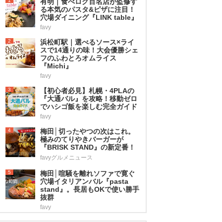
1
有明｜食べログ百名店が監修す
る本気のパスタ&ピザに注目！
穴場ダイニング『LINK table』
favy
2
浜松町駅｜選べるソース×ライ
スで14通りの味！大会優勝シェ
フのふわとろオムライス
『Michi』
favy
3
【初心者必見】札幌・4PLAの
『大通バル』を攻略！移動ゼロ
でハシゴ飯を楽しむ完全ガイド
favy
4
梅田│切ったやつの次はこれ。
極みのてりやきバーガーが
『BRISK STAND』の新定番！
favyグルメニュース
5
梅田│喧騒を離れソファで寛ぐ
穴場イタリアンバル『pasta
stand』。長居もOKで使い勝手
抜群
favy