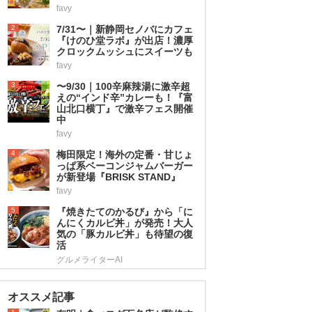
favy
2
7/31〜｜新静岡セノバにカフェ
『けのひ堂ラボ』が出店！濃厚
クロックムッシュにスイーツも
favy
3
〜9/30｜100辛麻辣湯に激辛超
えの“インド辛”カレーも！『富
山北口横丁』で激辛フェス開催
中
favy
4
梅田限定！海外の定番・甘じょ
っぱ系ベーコンジャムバーガー
が新登場『BRISK STAND』
favy
5
『焼きたてのかるび』から「に
んにくカルビ丼」が発売！大人
気の「豚カルビ丼」も待望の復
活
グルメライターAI
オススメ記事