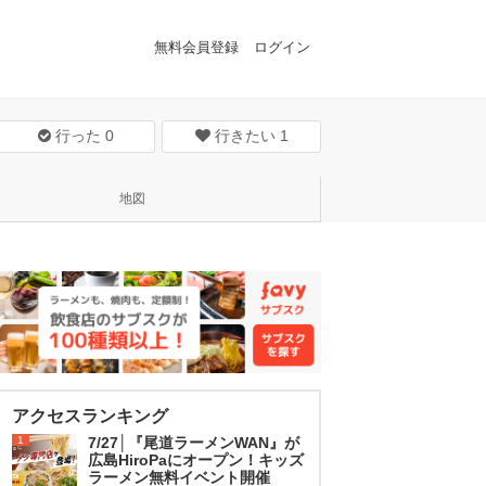
無料会員登録
ログイン
行った
0
行きたい
1
地図
アクセスランキング
1
7/27│『尾道ラーメンWAN』が
広島HiroPaにオープン！キッズ
ラーメン無料イベント開催