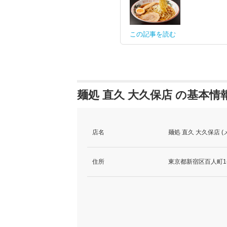
この記事を読む
麺処 直久 大久保店 の基本情
店名
麺処 直久 大久保店 
住所
東京都新宿区百人町1-