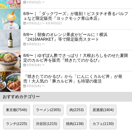
8月9日(日) 〜
8/8〜｜「ダックワーズ」が復刻！ピスタチオ香るパルフ
ェなど限定販売『ヨックモック青山本店』
8月8日(土) 〜 8月30日(日)
8/8〜｜朝食のオレンジ果皮がビールに！横浜
『2416MARKET』等で限定販売スタート
8月8日(土) 〜
8/6〜｜ゆずぽん酢でさっぱり！大根おろしをのせた夏限
定のカルビ丼を販売『焼きたてのかるび』
8月6日(木) 〜
『焼きたてのかるび』から「にんにくカルビ丼」が発
売！大人気の「豚カルビ丼」も待望の復活
8月6日(木) 〜
おすすめカテゴリー
東京都(7546)
ラーメン(2305)
肉(2253)
居酒屋(1804)
ランチ(1225)
渋谷区(1215)
焼肉(1138)
カフェ(1130)