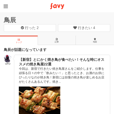
鳥辰
行った
2
行きたい
4
記事
地図
トップ
鳥辰が話題になっています
【新宿】とにかく焼き鳥が食べたい！そんな時にオス
スメの焼き鳥屋22選
UFO
今回は、新宿で行きたい焼き鳥屋さんをご紹介します。仕事を
頑張る日々の中で「飲みたい！」と思ったとき、お酒のお供に
ぴったりなのが焼き鳥！新宿には自慢の焼き鳥が楽しめるお店
がたくさんあるんです。焼き...