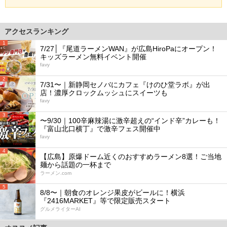
アクセスランキング
1
7/27│『尾道ラーメンWAN』が広島HiroPaにオープン！
キッズラーメン無料イベント開催
favy
2
7/31〜｜新静岡セノバにカフェ『けのひ堂ラボ』が出
店！濃厚クロックムッシュにスイーツも
favy
3
〜9/30｜100辛麻辣湯に激辛超えの“インド辛”カレーも！
『富山北口横丁』で激辛フェス開催中
favy
4
【広島】原爆ドーム近くのおすすめラーメン8選！ご当地
麺から話題の一杯まで
ラーメン.com
5
8/8〜｜朝食のオレンジ果皮がビールに！横浜
『2416MARKET』等で限定販売スタート
グルメライターAI