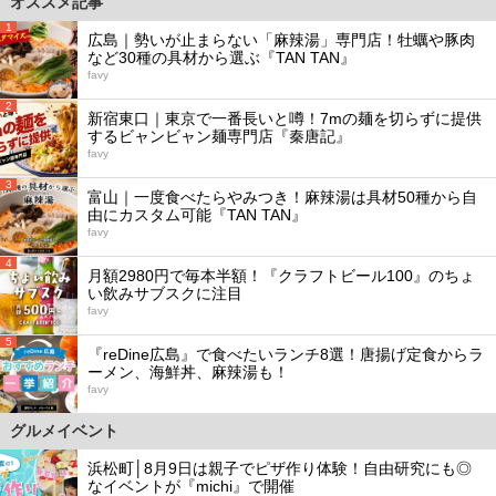
オススメ記事
1
広島｜勢いが止まらない「麻辣湯」専門店！牡蠣や豚肉
など30種の具材から選ぶ『TAN TAN』
favy
2
新宿東口｜東京で一番長いと噂！7mの麺を切らずに提供
するビャンビャン麺専門店『秦唐記』
favy
3
富山｜一度食べたらやみつき！麻辣湯は具材50種から自
由にカスタム可能『TAN TAN』
favy
4
月額2980円で毎本半額！『クラフトビール100』のちょ
い飲みサブスクに注目
favy
5
『reDine広島』で食べたいランチ8選！唐揚げ定食からラ
ーメン、海鮮丼、麻辣湯も！
favy
グルメイベント
浜松町│8月9日は親子でピザ作り体験！自由研究にも◎
なイベントが『michi』で開催