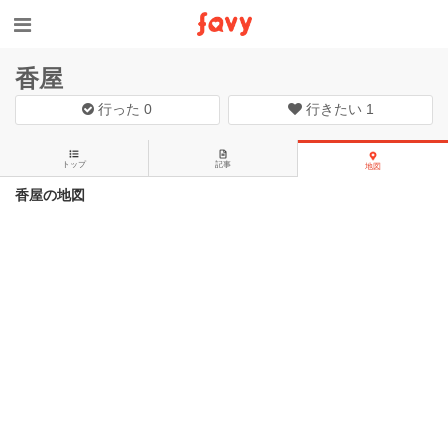
香屋
行った
0
行きたい
1
トップ
記事
地図
香屋の地図