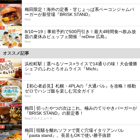
4
梅田限定！海外の定番・甘じょっぱ系ベーコンジャムバ
ーガーが新登場『BRISK STAND』
favy
5
8/10〜19｜事前予約で500円引き！最大4時間食べ飲み放
題の夏休みビュッフェ開催『reDine 広島』
favy
オススメ記事
1
浜松町駅｜選べるソース×ライスで14通りの味！大会優勝
シェフのふわとろオムライス『Michi』
favy
2
【初心者必見】札幌・4PLAの『大通バル』を攻略！移動
ゼロでハシゴ飯を楽しむ完全ガイド
favy
3
梅田│切ったやつの次はこれ。極みのてりやきバーガーが
『BRISK STAND』の新定番！
favyグルメニュース
4
梅田│喧騒を離れソファで寛ぐ穴場イタリアンバル
『pasta stand』。長居もOKで使い勝手抜群