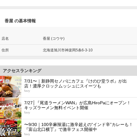
香屋 の基本情報
店名
香屋 (コウヤ)
住所
北海道旭川市神楽岡5条6-3-10
アクセスランキング
1
7/31〜｜新静岡セノバにカフェ『けのひ堂ラボ』が出
店！濃厚クロックムッシュにスイーツも
favy
2
7/27│『尾道ラーメンWAN』が広島HiroPaにオープン！
キッズラーメン無料イベント開催
favy
3
〜9/30｜100辛麻辣湯に激辛超えの“インド辛”カレーも！
『富山北口横丁』で激辛フェス開催中
favy