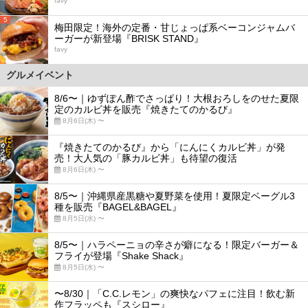
favy
5
梅田限定！海外の定番・甘じょっぱ系ベーコンジャムバ
ーガーが新登場『BRISK STAND』
favy
グルメイベント
8/6〜｜ゆずぽん酢でさっぱり！大根おろしをのせた夏限
定のカルビ丼を販売『焼きたてのかるび』
8月6日(木) 〜
『焼きたてのかるび』から「にんにくカルビ丼」が発
売！大人気の「豚カルビ丼」も待望の復活
8月6日(木) 〜
8/5〜｜沖縄県産黒糖や夏野菜を使用！夏限定ベーグル3
種を販売『BAGEL&BAGEL』
8月5日(水) 〜
8/5〜｜ハラペーニョの辛さが癖になる！限定バーガー＆
フライが登場『Shake Shack』
8月5日(水) 〜
〜8/30｜「C.C.レモン」の爽快なパフェに注目！飲む新
作フラッペも『スシロー』