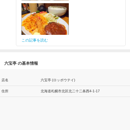
この記事を読む
六宝亭 の基本情報
店名
六宝亭 (ロッポウテイ)
住所
北海道札幌市北区北二十二条西4-1-17