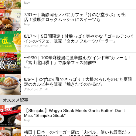
favy
2
7/31〜｜新静岡セノバにカフェ『けのひ堂ラボ』が出
店！濃厚クロックムッシュにスイーツも
favy
3
8/17〜｜5日間限定！甘酸っぱく爽やかな「ゴールデンパ
インのパフェ」販売『タカノフルーツパーラー』
グルメライターAI
4
〜9/30｜100辛麻辣湯に激辛超えの“インド辛”カレーも！
『富山北口横丁』で激辛フェス開催中
favy
5
8/6〜｜ゆずぽん酢でさっぱり！大根おろしをのせた夏限
定のカルビ丼を販売『焼きたてのかるび』
グルメライターAI
オススメ記事
1
【Shinjuku】Wagyu Steak Meets Garlic Butter! Don't
Miss "Shinjuku Steak"
favy
2
梅田｜日本一のバーガー店は「肉バル」使いも最高だっ