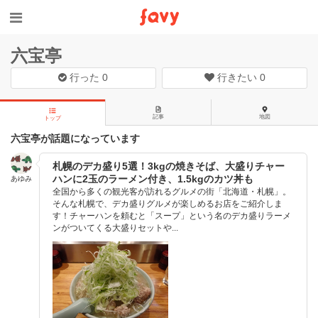
六宝亭
行った
0
行きたい
0
記事
地図
トップ
六宝亭が話題になっています
札幌のデカ盛り5選！3kgの焼きそば、大盛りチャー
ハンに2玉のラーメン付き、1.5kgのカツ丼も
あゆみ
全国から多くの観光客が訪れるグルメの街「北海道・札幌」。
そんな札幌で、デカ盛りグルメが楽しめるお店をご紹介しま
す！チャーハンを頼むと「スープ」という名のデカ盛りラーメ
ンがついてくる大盛りセットや...