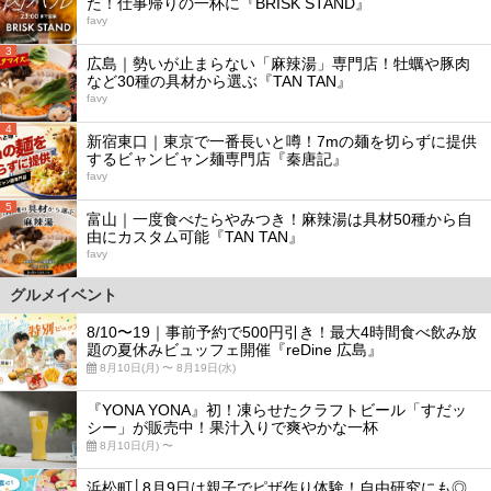
た！仕事帰りの一杯に『BRISK STAND』
favy
3
広島｜勢いが止まらない「麻辣湯」専門店！牡蠣や豚肉
など30種の具材から選ぶ『TAN TAN』
favy
4
新宿東口｜東京で一番長いと噂！7mの麺を切らずに提供
するビャンビャン麺専門店『秦唐記』
favy
5
富山｜一度食べたらやみつき！麻辣湯は具材50種から自
由にカスタム可能『TAN TAN』
favy
グルメイベント
8/10〜19｜事前予約で500円引き！最大4時間食べ飲み放
題の夏休みビュッフェ開催『reDine 広島』
8月10日(月) 〜 8月19日(水)
『YONA YONA』初！凍らせたクラフトビール「すだッ
シー」が販売中！果汁入りで爽やかな一杯
8月10日(月) 〜
浜松町│8月9日は親子でピザ作り体験！自由研究にも◎