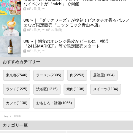
なイベントが『michi』で開催
8月9日(日) 〜
8/8〜｜「ダックワーズ」が復刻！ピスタチオ香るパルフ
ェなど限定販売『ヨックモック青山本店』
8月8日(土) 〜 8月30日(日)
8/8〜｜朝食のオレンジ果皮がビールに！横浜
『2416MARKET』等で限定販売スタート
8月8日(土) 〜
おすすめカテゴリー
東京都(7546)
ラーメン(2305)
肉(2253)
居酒屋(1804)
ランチ(1225)
渋谷区(1215)
焼肉(1138)
スイーツ(1134)
カフェ(1130)
おもしろ・話題(1065)
favy
六宝亭
カテゴリ一覧