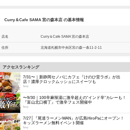
Curry＆Cafe SAMA 宮の森本店 の基本情報
店名
Curry＆Cafe SAMA 宮の森本店
住所
北海道札幌市中央区宮の森一条11-2-11
アクセスランキング
1
7/31〜｜新静岡セノバにカフェ『けのひ堂ラボ』が出
店！濃厚クロックムッシュにスイーツも
favy
2
〜9/30｜100辛麻辣湯に激辛超えの“インド辛”カレーも！
『富山北口横丁』で激辛フェス開催中
favy
3
7/27│『尾道ラーメンWAN』が広島HiroPaにオープン！
キッズラーメン無料イベント開催
favy