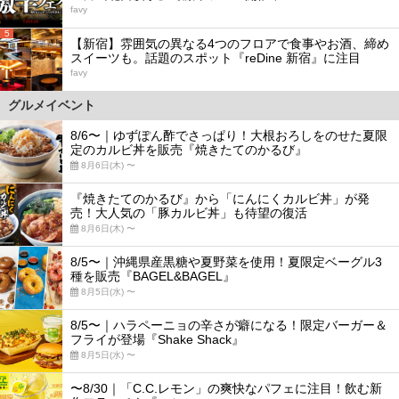
favy
5
【新宿】雰囲気の異なる4つのフロアで食事やお酒、締め
スイーツも。話題のスポット『reDine 新宿』に注目
favy
グルメイベント
8/6〜｜ゆずぽん酢でさっぱり！大根おろしをのせた夏限
定のカルビ丼を販売『焼きたてのかるび』
8月6日(木) 〜
『焼きたてのかるび』から「にんにくカルビ丼」が発
売！大人気の「豚カルビ丼」も待望の復活
8月6日(木) 〜
8/5〜｜沖縄県産黒糖や夏野菜を使用！夏限定ベーグル3
種を販売『BAGEL&BAGEL』
8月5日(水) 〜
8/5〜｜ハラペーニョの辛さが癖になる！限定バーガー＆
フライが登場『Shake Shack』
8月5日(水) 〜
〜8/30｜「C.C.レモン」の爽快なパフェに注目！飲む新