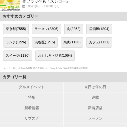
作フラッペも『スシロー』
8月5日(水) 〜 8月30日(日)
おすすめカテゴリー
東京都(7555)
ラーメン(2306)
肉(2252)
居酒屋(1804)
ランチ(1226)
渋谷区(1215)
焼肉(1138)
カフェ(1131)
スイーツ(1130)
おもしろ・話題(1064)
favy
Curry＆Cafe SAMA 宮の森本店
Curry＆Cafe SAMA 宮の森本店の地図
カテゴリ一覧
グルメイベント
今日は何の日
特集
連載
新着情報
新着店舗
サブスク
ラーメン