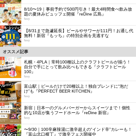
4
8/10〜19｜事前予約で500円引き！最大4時間食べ飲み放
題の夏休みビュッフェ開催『reDine 広島』
favy
5
【8/31まで急遽延長】ビールやサワーが111円！お通し代
無料！新宿『もッち』の特別企画を見逃すな
favy
オススメ記事
1
札幌・4PLA｜常時100種以上のクラフトビールが揃う！
自分で手にとって飲み比べもできる『クラフトビール
100』
favy
2
富山駅｜ビールだけで20種以上！独自ブレンドに“泡だ
け”も『PERFECT BEER KITCHEN』
favy
3
新宿｜日本一のグルメバーガーからスイーツまで！個性
的な10店が集うフードホール『reDine 新宿』
favy
4
〜9/30｜100辛麻辣湯に激辛超えの“インド辛”カレーも！
『富山北口横丁』で激辛フェス開催中