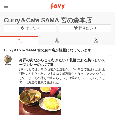
Curry＆Cafe SAMA 宮の森本店
行った
0
行きたい
0
記事
地図
トップ
Curry＆Cafe SAMA 宮の森本店が話題になっています
発祥の街だからこそ行きたい！札幌にある美味しいス
ープカレーのお店7選
kirika
旅行などでは、その地域のご当地グルメやそこで生まれた郷土
料理などをたべたいですよね？最近暖かくなってきたというこ
とで、じぶんの体も中身からしっかり温めたい！…ということ
で、北海道の札幌で生まれた...