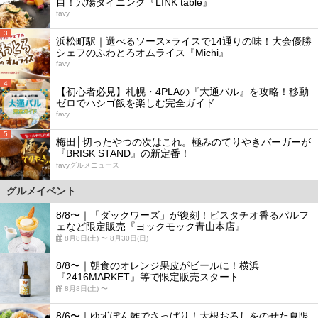
目！穴場ダイニング『LINK table』
favy
3
浜松町駅｜選べるソース×ライスで14通りの味！大会優勝
シェフのふわとろオムライス『Michi』
favy
4
【初心者必見】札幌・4PLAの『大通バル』を攻略！移動
ゼロでハシゴ飯を楽しむ完全ガイド
favy
5
梅田│切ったやつの次はこれ。極みのてりやきバーガーが
『BRISK STAND』の新定番！
favyグルメニュース
グルメイベント
8/8〜｜「ダックワーズ」が復刻！ピスタチオ香るパルフ
ェなど限定販売『ヨックモック青山本店』
8月8日(土) 〜 8月30日(日)
8/8〜｜朝食のオレンジ果皮がビールに！横浜
『2416MARKET』等で限定販売スタート
8月8日(土) 〜
8/6〜｜ゆずぽん酢でさっぱり！大根おろしをのせた夏限