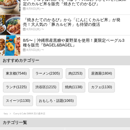
定のカルビ丼を販売『焼きたてのかるび』
8月6日(木) 〜
『焼きたてのかるび』から「にんにくカルビ丼」が発
売！大人気の「豚カルビ丼」も待望の復活
8月6日(木) 〜
8/5〜｜沖縄県産黒糖や夏野菜を使用！夏限定ベーグル3
種を販売『BAGEL&BAGEL』
8月5日(水) 〜
おすすめカテゴリー
東京都(7546)
ラーメン(2305)
肉(2253)
居酒屋(1804)
ランチ(1225)
渋谷区(1215)
焼肉(1138)
カフェ(1130)
スイーツ(1130)
おもしろ・話題(1065)
favy
Curry＆Cafe SAMA 宮の森本店
カテゴリ一覧