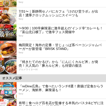
favy
2
7/31〜｜新静岡セノバにカフェ『けのひ堂ラボ』が出
店！濃厚クロックムッシュにスイーツも
favy
3
〜9/30｜100辛麻辣湯に激辛超えの“インド辛”カレーも！
『富山北口横丁』で激辛フェス開催中
favy
4
梅田限定！海外の定番・甘じょっぱ系ベーコンジャムバ
ーガーが新登場『BRISK STAND』
favy
5
『焼きたてのかるび』から「にんにくカルビ丼」が発
売！大人気の「豚カルビ丼」も待望の復活
グルメライターAI
オススメ記事
1
『reDine広島』で食べたいランチ8選！唐揚げ定食からラ
ーメン、海鮮丼、麻辣湯も！
favy
2
有明｜食べログ百名店が監修する本気のパスタ&ピザに注