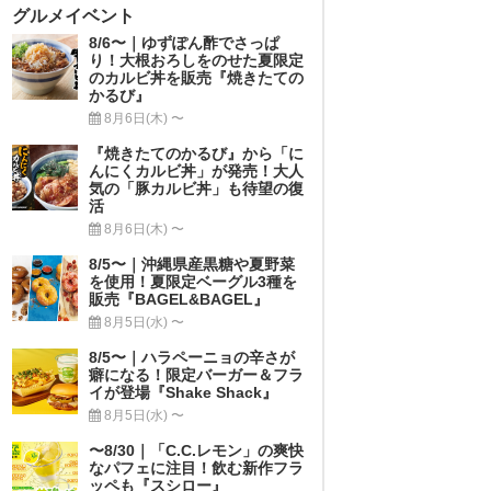
グルメイベント
8/6〜｜ゆずぽん酢でさっぱ
り！大根おろしをのせた夏限定
のカルビ丼を販売『焼きたての
かるび』
8月6日(木) 〜
『焼きたてのかるび』から「に
んにくカルビ丼」が発売！大人
気の「豚カルビ丼」も待望の復
活
8月6日(木) 〜
8/5〜｜沖縄県産黒糖や夏野菜
を使用！夏限定ベーグル3種を
販売『BAGEL&BAGEL』
8月5日(水) 〜
8/5〜｜ハラペーニョの辛さが
癖になる！限定バーガー＆フラ
イが登場『Shake Shack』
8月5日(水) 〜
〜8/30｜「C.C.レモン」の爽快
なパフェに注目！飲む新作フラ
ッペも『スシロー』