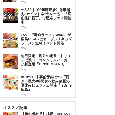
favy
2
〜9/30｜100辛麻辣湯に激辛超
えの“インド辛”カレーも！『富
山北口横丁』で激辛フェス開催
中
favy
3
7/27│『尾道ラーメンWAN』が
広島HiroPaにオープン！キッズ
ラーメン無料イベント開催
favy
4
梅田限定！海外の定番・甘じょ
っぱ系ベーコンジャムバーガー
が新登場『BRISK STAND』
favy
5
8/10〜19｜事前予約で500円引
き！最大4時間食べ飲み放題の
夏休みビュッフェ開催『reDine
広島』
favy
オススメ記事
1
【初心者必見】札幌・4PLAの