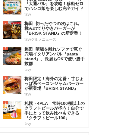
『大通バル』を攻略！移動ゼロ
でハシゴ飯を楽しむ完全ガイド
favy
2
梅田│切ったやつの次はこれ。
極みのてりやきバーガーが
『BRISK STAND』の新定番！
favyグルメニュース
3
梅田│喧騒を離れソファで寛ぐ
穴場イタリアンバル『pasta
stand』。長居もOKで使い勝手
抜群
favy
4
梅田限定！海外の定番・甘じょ
っぱ系ベーコンジャムバーガー
が新登場『BRISK STAND』
favy
5
札幌・4PLA｜常時100種以上の
クラフトビールが揃う！自分で
手にとって飲み比べもできる
『クラフトビール100』
favy