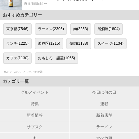
8月8日(土) 〜
おすすめカテゴリー
東京都(7546)
ラーメン(2305)
肉(2253)
居酒屋(1804)
ランチ(1225)
渋谷区(1215)
焼肉(1138)
スイーツ(1134)
カフェ(1130)
おもしろ・話題(1065)
favy
ぶらり
ぶらりの地図
カテゴリ一覧
グルメイベント
今日は何の日
特集
連載
新着情報
新着店舗
サブスク
ラーメン
肉
食べ放題