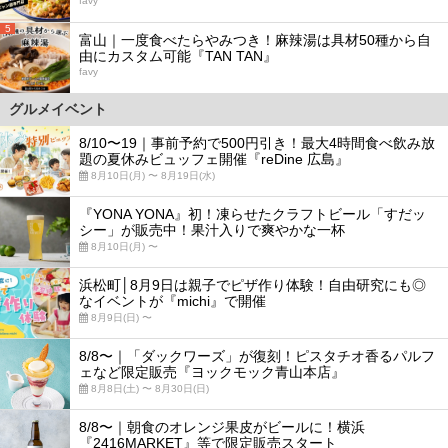
favy
5
富山｜一度食べたらやみつき！麻辣湯は具材50種から自
由にカスタム可能『TAN TAN』
favy
グルメイベント
8/10〜19｜事前予約で500円引き！最大4時間食べ飲み放
題の夏休みビュッフェ開催『reDine 広島』
8月10日(月) 〜 8月19日(水)
『YONA YONA』初！凍らせたクラフトビール「すだッ
シー」が販売中！果汁入りで爽やかな一杯
8月10日(月) 〜
浜松町│8月9日は親子でピザ作り体験！自由研究にも◎
なイベントが『michi』で開催
8月9日(日) 〜
8/8〜｜「ダックワーズ」が復刻！ピスタチオ香るパルフ
ェなど限定販売『ヨックモック青山本店』
8月8日(土) 〜 8月30日(日)
8/8〜｜朝食のオレンジ果皮がビールに！横浜
『2416MARKET』等で限定販売スタート