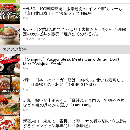
4
〜9/30｜100辛麻辣湯に激辛超えの“インド辛”カレーも！
『富山北口横丁』で激辛フェス開催中
favy
5
8/6〜｜ゆずぽん酢でさっぱり！大根おろしをのせた夏限
定のカルビ丼を販売『焼きたてのかるび』
グルメライターAI
オススメ記事
1
【Shinjuku】Wagyu Steak Meets Garlic Butter! Don't
Miss "Shinjuku Steak"
favy
2
梅田｜日本一のバーガー店は「肉バル」使いも最高だっ
た！仕事帰りの一杯に『BRISK STAND』
favy
3
広島｜勢いが止まらない「麻辣湯」専門店！牡蠣や豚肉
など30種の具材から選ぶ『TAN TAN』
favy
4
新宿東口｜東京で一番長いと噂！7mの麺を切らずに提供
するビャンビャン麺専門店『秦唐記』