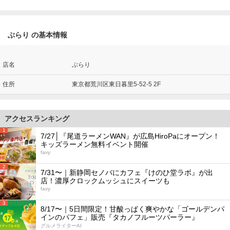
ぶらり の基本情報
店名
ぶらり
住所
東京都荒川区東日暮里5-52-5 2F
アクセスランキング
1
7/27│『尾道ラーメンWAN』が広島HiroPaにオープン！
キッズラーメン無料イベント開催
favy
2
7/31〜｜新静岡セノバにカフェ『けのひ堂ラボ』が出
店！濃厚クロックムッシュにスイーツも
favy
3
8/17〜｜5日間限定！甘酸っぱく爽やかな「ゴールデンパ
インのパフェ」販売『タカノフルーツパーラー』
グルメライターAI