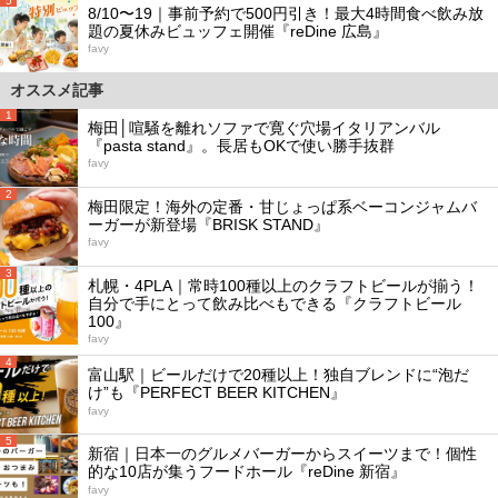
5
8/10〜19｜事前予約で500円引き！最大4時間食べ飲み放
題の夏休みビュッフェ開催『reDine 広島』
favy
オススメ記事
1
梅田│喧騒を離れソファで寛ぐ穴場イタリアンバル
『pasta stand』。長居もOKで使い勝手抜群
favy
2
梅田限定！海外の定番・甘じょっぱ系ベーコンジャムバ
ーガーが新登場『BRISK STAND』
favy
3
札幌・4PLA｜常時100種以上のクラフトビールが揃う！
自分で手にとって飲み比べもできる『クラフトビール
100』
favy
4
富山駅｜ビールだけで20種以上！独自ブレンドに“泡だ
け”も『PERFECT BEER KITCHEN』
favy
5
新宿｜日本一のグルメバーガーからスイーツまで！個性
的な10店が集うフードホール『reDine 新宿』
favy