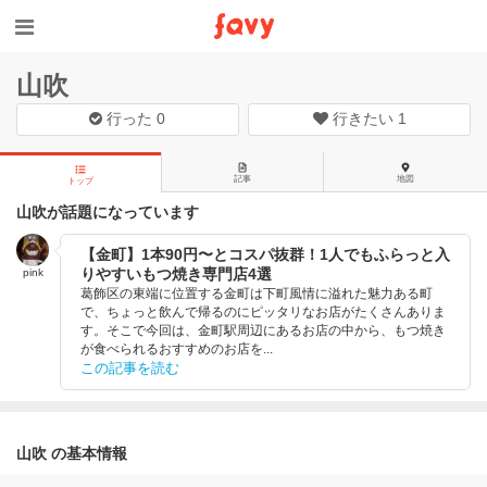
山吹
行った
0
行きたい
1
記事
地図
トップ
山吹が話題になっています
【金町】1本90円〜とコスパ抜群！1人でもふらっと入
りやすいもつ焼き専門店4選
pink
葛飾区の東端に位置する金町は下町風情に溢れた魅力ある町
で、ちょっと飲んで帰るのにピッタリなお店がたくさんありま
す。そこで今回は、金町駅周辺にあるお店の中から、もつ焼き
が食べられるおすすめのお店を...
この記事を読む
山吹 の基本情報