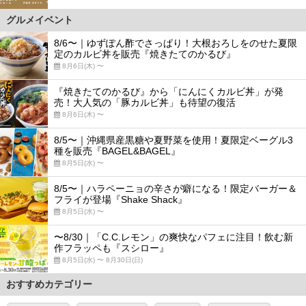
グルメイベント
8/6〜｜ゆずぽん酢でさっぱり！大根おろしをのせた夏限
定のカルビ丼を販売『焼きたてのかるび』
8月6日(木) 〜
『焼きたてのかるび』から「にんにくカルビ丼」が発
売！大人気の「豚カルビ丼」も待望の復活
8月6日(木) 〜
8/5〜｜沖縄県産黒糖や夏野菜を使用！夏限定ベーグル3
種を販売『BAGEL&BAGEL』
8月5日(水) 〜
8/5〜｜ハラペーニョの辛さが癖になる！限定バーガー＆
フライが登場『Shake Shack』
8月5日(水) 〜
〜8/30｜「C.C.レモン」の爽快なパフェに注目！飲む新
作フラッペも『スシロー』
8月5日(水) 〜 8月30日(日)
おすすめカテゴリー