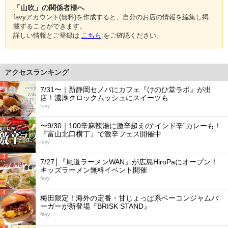
「山吹」の関係者様へ
favyアカウント(無料)を作成すると、自分のお店の情報を編集し掲
載することができます。
詳しい情報とご登録は
こちら
をご確認ください。
アクセスランキング
1
7/31〜｜新静岡セノバにカフェ『けのひ堂ラボ』が出
店！濃厚クロックムッシュにスイーツも
favy
2
〜9/30｜100辛麻辣湯に激辛超えの“インド辛”カレーも！
『富山北口横丁』で激辛フェス開催中
favy
3
7/27│『尾道ラーメンWAN』が広島HiroPaにオープン！
キッズラーメン無料イベント開催
favy
4
梅田限定！海外の定番・甘じょっぱ系ベーコンジャムバ
ーガーが新登場『BRISK STAND』
favy