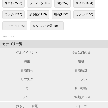
東京都(7553)
ラーメン(2305)
肉(2252)
居酒屋(1804)
ランチ(1226)
渋谷区(1215)
焼肉(1138)
カフェ(1130)
スイーツ(1130)
おもしろ・話題(1064)
favy
山吹
カテゴリ一覧
グルメイベント
今日は何の日
特集
連載
新着情報
新着店舗
サブスク
ラーメン
肉
食べ放題
ランチ
ご当地グルメ
おもしろ・話題
スイーツ