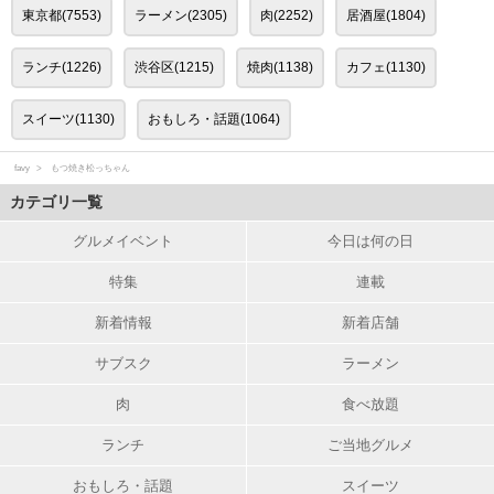
東京都(7553)
ラーメン(2305)
肉(2252)
居酒屋(1804)
ランチ(1226)
渋谷区(1215)
焼肉(1138)
カフェ(1130)
スイーツ(1130)
おもしろ・話題(1064)
favy
もつ焼き松っちゃん
カテゴリ一覧
グルメイベント
今日は何の日
特集
連載
新着情報
新着店舗
サブスク
ラーメン
肉
食べ放題
ランチ
ご当地グルメ
おもしろ・話題
スイーツ