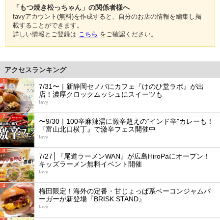
「もつ焼き松っちゃん」の関係者様へ
favyアカウント(無料)を作成すると、自分のお店の情報を編集し掲
載することができます。
詳しい情報とご登録は
こちら
をご確認ください。
アクセスランキング
1
7/31〜｜新静岡セノバにカフェ『けのひ堂ラボ』が出
店！濃厚クロックムッシュにスイーツも
favy
2
〜9/30｜100辛麻辣湯に激辛超えの“インド辛”カレーも！
『富山北口横丁』で激辛フェス開催中
favy
3
7/27│『尾道ラーメンWAN』が広島HiroPaにオープン！
キッズラーメン無料イベント開催
favy
4
梅田限定！海外の定番・甘じょっぱ系ベーコンジャムバ
ーガーが新登場『BRISK STAND』
favy