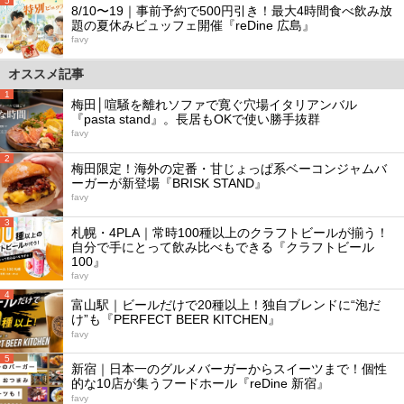
5
8/10〜19｜事前予約で500円引き！最大4時間食べ飲み放
題の夏休みビュッフェ開催『reDine 広島』
favy
オススメ記事
1
梅田│喧騒を離れソファで寛ぐ穴場イタリアンバル
『pasta stand』。長居もOKで使い勝手抜群
favy
2
梅田限定！海外の定番・甘じょっぱ系ベーコンジャムバ
ーガーが新登場『BRISK STAND』
favy
3
札幌・4PLA｜常時100種以上のクラフトビールが揃う！
自分で手にとって飲み比べもできる『クラフトビール
100』
favy
4
富山駅｜ビールだけで20種以上！独自ブレンドに“泡だ
け”も『PERFECT BEER KITCHEN』
favy
5
新宿｜日本一のグルメバーガーからスイーツまで！個性
的な10店が集うフードホール『reDine 新宿』
favy