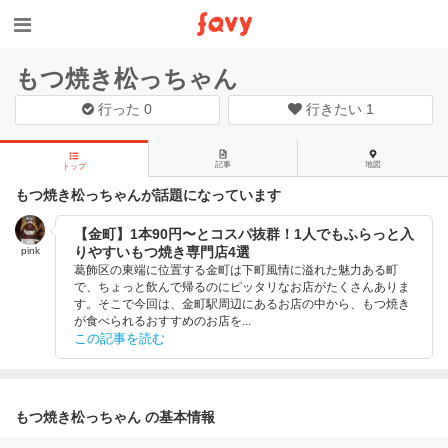
もつ焼き松っちゃん
行った
0
行きたい
1
記事
地図
トップ
もつ焼き松っちゃんが話題になっています
【金町】1本90円〜とコスパ抜群！1人でもふらっと入
りやすいもつ焼き専門店4選
pink
葛飾区の東端に位置する金町は下町風情に溢れた魅力ある町
で、ちょっと飲んで帰るのにピッタリなお店がたくさんありま
す。そこで今回は、金町駅周辺にあるお店の中から、もつ焼き
が食べられるおすすめのお店を...
この記事を読む
もつ焼き松っちゃん の基本情報