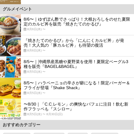
グルメイベント
8/6〜｜ゆずぽん酢でさっぱり！大根おろしをのせた夏限
定のカルビ丼を販売『焼きたてのかるび』
8月6日(木) 〜
『焼きたてのかるび』から「にんにくカルビ丼」が発
売！大人気の「豚カルビ丼」も待望の復活
8月6日(木) 〜
8/5〜｜沖縄県産黒糖や夏野菜を使用！夏限定ベーグル3
種を販売『BAGEL&BAGEL』
8月5日(水) 〜
8/5〜｜ハラペーニョの辛さが癖になる！限定バーガー＆
フライが登場『Shake Shack』
8月5日(水) 〜
〜8/30｜「C.C.レモン」の爽快なパフェに注目！飲む新
作フラッペも『スシロー』
8月5日(水) 〜 8月30日(日)
おすすめカテゴリー