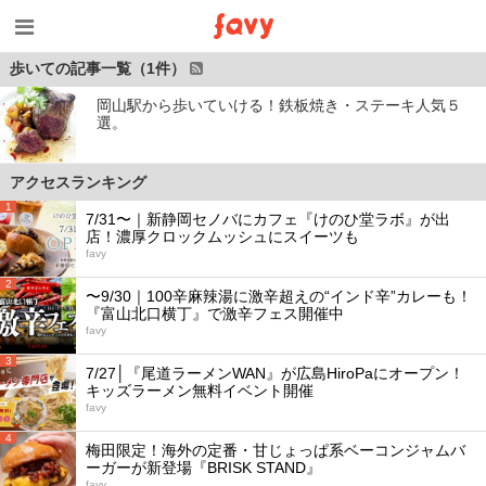
歩いての記事一覧（1件）
岡山駅から歩いていける！鉄板焼き・ステーキ人気５
選。
アクセスランキング
1
7/31〜｜新静岡セノバにカフェ『けのひ堂ラボ』が出
店！濃厚クロックムッシュにスイーツも
favy
2
〜9/30｜100辛麻辣湯に激辛超えの“インド辛”カレーも！
『富山北口横丁』で激辛フェス開催中
favy
3
7/27│『尾道ラーメンWAN』が広島HiroPaにオープン！
キッズラーメン無料イベント開催
favy
4
梅田限定！海外の定番・甘じょっぱ系ベーコンジャムバ
ーガーが新登場『BRISK STAND』
favy