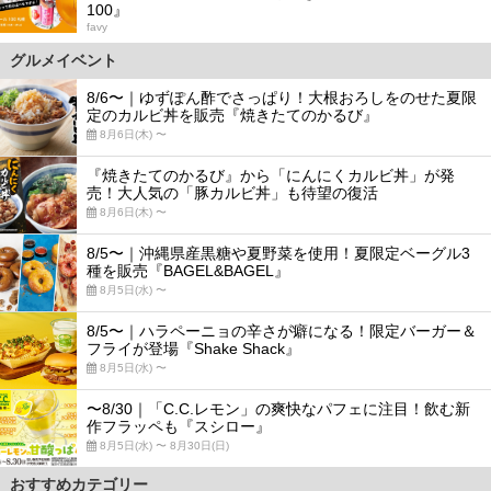
100』
favy
グルメイベント
8/6〜｜ゆずぽん酢でさっぱり！大根おろしをのせた夏限
定のカルビ丼を販売『焼きたてのかるび』
8月6日(木) 〜
『焼きたてのかるび』から「にんにくカルビ丼」が発
売！大人気の「豚カルビ丼」も待望の復活
8月6日(木) 〜
8/5〜｜沖縄県産黒糖や夏野菜を使用！夏限定ベーグル3
種を販売『BAGEL&BAGEL』
8月5日(水) 〜
8/5〜｜ハラペーニョの辛さが癖になる！限定バーガー＆
フライが登場『Shake Shack』
8月5日(水) 〜
〜8/30｜「C.C.レモン」の爽快なパフェに注目！飲む新
作フラッペも『スシロー』
8月5日(水) 〜 8月30日(日)
おすすめカテゴリー