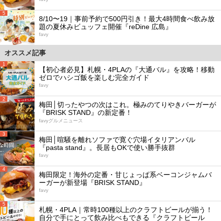
5
8/10〜19｜事前予約で500円引き！最大4時間食べ飲み放
題の夏休みビュッフェ開催『reDine 広島』
favy
オススメ記事
1
【初心者必見】札幌・4PLAの『大通バル』を攻略！移動
ゼロでハシゴ飯を楽しむ完全ガイド
favy
2
梅田│切ったやつの次はこれ。極みのてりやきバーガーが
『BRISK STAND』の新定番！
favyグルメニュース
3
梅田│喧騒を離れソファで寛ぐ穴場イタリアンバル
『pasta stand』。長居もOKで使い勝手抜群
favy
4
梅田限定！海外の定番・甘じょっぱ系ベーコンジャムバ
ーガーが新登場『BRISK STAND』
favy
5
札幌・4PLA｜常時100種以上のクラフトビールが揃う！
自分で手にとって飲み比べもできる『クラフトビール