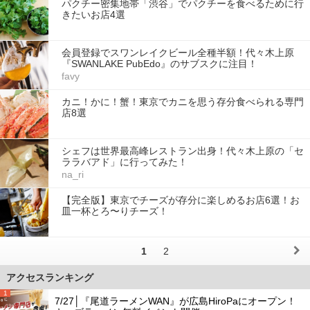
パクチー密集地帯「渋谷」でパクチーを食べるために行
きたいお店4選
会員登録でスワンレイクビール全種半額！代々木上原
『SWANLAKE PubEdo』のサブスクに注目！
favy
カニ！かに！蟹！東京でカニを思う存分食べられる専門
店8選
シェフは世界最高峰レストラン出身！代々木上原の「セ
ララバアド」に行ってみた！
na_ri
【完全版】東京でチーズが存分に楽しめるお店6選！お
皿一杯とろ〜りチーズ！
1
2
アクセスランキング
1
7/27│『尾道ラーメンWAN』が広島HiroPaにオープン！