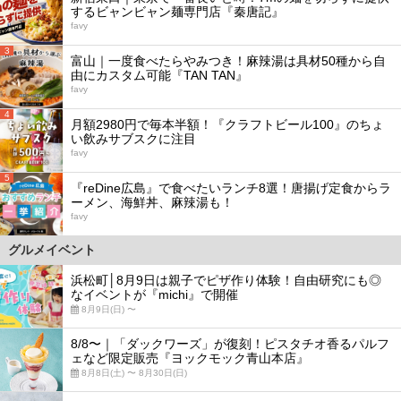
するビャンビャン麺専門店『秦唐記』
favy
3
富山｜一度食べたらやみつき！麻辣湯は具材50種から自
由にカスタム可能『TAN TAN』
favy
4
月額2980円で毎本半額！『クラフトビール100』のちょ
い飲みサブスクに注目
favy
5
『reDine広島』で食べたいランチ8選！唐揚げ定食からラ
ーメン、海鮮丼、麻辣湯も！
favy
グルメイベント
浜松町│8月9日は親子でピザ作り体験！自由研究にも◎
なイベントが『michi』で開催
8月9日(日) 〜
8/8〜｜「ダックワーズ」が復刻！ピスタチオ香るパルフ
ェなど限定販売『ヨックモック青山本店』
8月8日(土) 〜 8月30日(日)