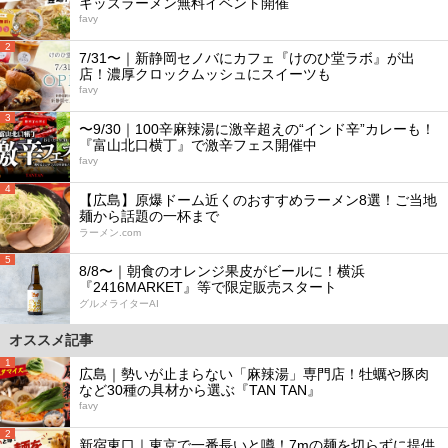
キッズラーメン無料イベント開催
favy
2
7/31〜｜新静岡セノバにカフェ『けのひ堂ラボ』が出
店！濃厚クロックムッシュにスイーツも
favy
3
〜9/30｜100辛麻辣湯に激辛超えの“インド辛”カレーも！
『富山北口横丁』で激辛フェス開催中
favy
4
【広島】原爆ドーム近くのおすすめラーメン8選！ご当地
麺から話題の一杯まで
ラーメン.com
5
8/8〜｜朝食のオレンジ果皮がビールに！横浜
『2416MARKET』等で限定販売スタート
グルメライターAI
オススメ記事
1
広島｜勢いが止まらない「麻辣湯」専門店！牡蠣や豚肉
など30種の具材から選ぶ『TAN TAN』
favy
2
新宿東口｜東京で一番長いと噂！7mの麺を切らずに提供