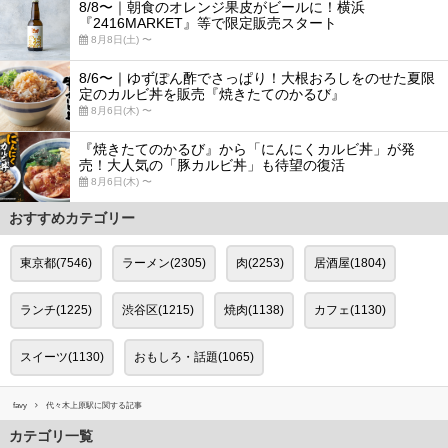
8/8〜｜朝食のオレンジ果皮がビールに！横浜
『2416MARKET』等で限定販売スタート
8月8日(土) 〜
8/6〜｜ゆずぽん酢でさっぱり！大根おろしをのせた夏限
定のカルビ丼を販売『焼きたてのかるび』
8月6日(木) 〜
『焼きたてのかるび』から「にんにくカルビ丼」が発
売！大人気の「豚カルビ丼」も待望の復活
8月6日(木) 〜
おすすめカテゴリー
東京都(7546)
ラーメン(2305)
肉(2253)
居酒屋(1804)
ランチ(1225)
渋谷区(1215)
焼肉(1138)
カフェ(1130)
スイーツ(1130)
おもしろ・話題(1065)
favy
代々木上原駅に関する記事
カテゴリ一覧