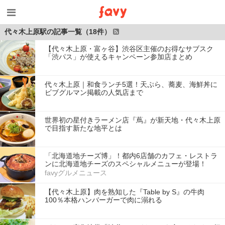
代々木上原駅の記事一覧（18件）
【代々木上原・富ヶ谷】渋谷区主催のお得なサブスク
「渋パス」が使えるキャンペーン参加店まとめ
代々木上原｜和食ランチ5選！天ぷら、蕎麦、海鮮丼に
ビブグルマン掲載の人気店まで
世界初の星付きラーメン店『蔦』が新天地・代々木上原
で目指す新たな地平とは
「北海道地チーズ博」！都内6店舗のカフェ・レストラ
ンに北海道地チーズのスペシャルメニューが登場！
favyグルメニュース
【代々木上原】肉を熟知した『Table by S』の牛肉
100％本格ハンバーガーで肉に溺れる