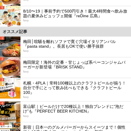
5
8/10〜19｜事前予約で500円引き！最大4時間食べ飲み放
題の夏休みビュッフェ開催『reDine 広島』
favy
オススメ記事
1
梅田│喧騒を離れソファで寛ぐ穴場イタリアンバル
『pasta stand』。長居もOKで使い勝手抜群
favy
2
梅田限定！海外の定番・甘じょっぱ系ベーコンジャムバ
ーガーが新登場『BRISK STAND』
favy
3
札幌・4PLA｜常時100種以上のクラフトビールが揃う！
自分で手にとって飲み比べもできる『クラフトビール
100』
favy
4
富山駅｜ビールだけで20種以上！独自ブレンドに“泡だ
け”も『PERFECT BEER KITCHEN』
favy
5
新宿｜日本一のグルメバーガーからスイーツまで！個性