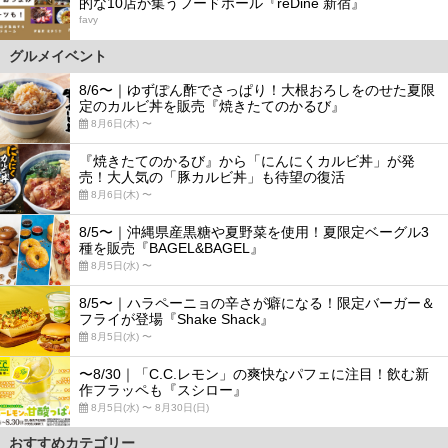
的な10店が集うフードホール『reDine 新宿』
favy
グルメイベント
8/6〜｜ゆずぽん酢でさっぱり！大根おろしをのせた夏限
定のカルビ丼を販売『焼きたてのかるび』
8月6日(木) 〜
『焼きたてのかるび』から「にんにくカルビ丼」が発
売！大人気の「豚カルビ丼」も待望の復活
8月6日(木) 〜
8/5〜｜沖縄県産黒糖や夏野菜を使用！夏限定ベーグル3
種を販売『BAGEL&BAGEL』
8月5日(水) 〜
8/5〜｜ハラペーニョの辛さが癖になる！限定バーガー＆
フライが登場『Shake Shack』
8月5日(水) 〜
〜8/30｜「C.C.レモン」の爽快なパフェに注目！飲む新
作フラッペも『スシロー』
8月5日(水) 〜 8月30日(日)
おすすめカテゴリー