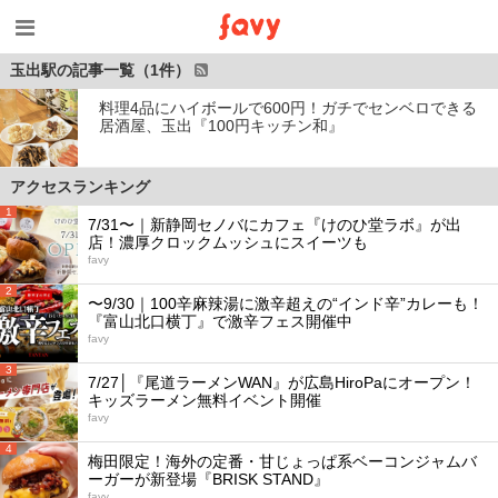
玉出駅の記事一覧（1件）
料理4品にハイボールで600円！ガチでセンベロできる
居酒屋、玉出『100円キッチン和』
アクセスランキング
1
7/31〜｜新静岡セノバにカフェ『けのひ堂ラボ』が出
店！濃厚クロックムッシュにスイーツも
favy
2
〜9/30｜100辛麻辣湯に激辛超えの“インド辛”カレーも！
『富山北口横丁』で激辛フェス開催中
favy
3
7/27│『尾道ラーメンWAN』が広島HiroPaにオープン！
キッズラーメン無料イベント開催
favy
4
梅田限定！海外の定番・甘じょっぱ系ベーコンジャムバ
ーガーが新登場『BRISK STAND』
favy