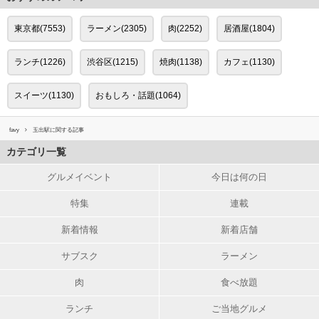
東京都(7553)
ラーメン(2305)
肉(2252)
居酒屋(1804)
ランチ(1226)
渋谷区(1215)
焼肉(1138)
カフェ(1130)
スイーツ(1130)
おもしろ・話題(1064)
favy
玉出駅に関する記事
カテゴリ一覧
グルメイベント
今日は何の日
特集
連載
新着情報
新着店舗
サブスク
ラーメン
肉
食べ放題
ランチ
ご当地グルメ