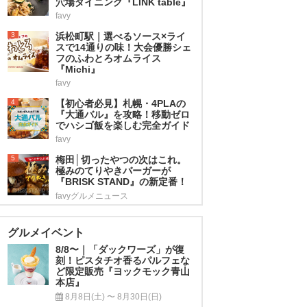
穴場ダイニング『LINK table』
favy
3
浜松町駅｜選べるソース×ライ
スで14通りの味！大会優勝シェ
フのふわとろオムライス
『Michi』
favy
4
【初心者必見】札幌・4PLAの
『大通バル』を攻略！移動ゼロ
でハシゴ飯を楽しむ完全ガイド
favy
5
梅田│切ったやつの次はこれ。
極みのてりやきバーガーが
『BRISK STAND』の新定番！
favyグルメニュース
グルメイベント
8/8〜｜「ダックワーズ」が復
刻！ピスタチオ香るパルフェな
ど限定販売『ヨックモック青山
本店』
8月8日(土) 〜 8月30日(日)