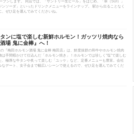
ープンします。 同店では、「サントリー生ビール」をはじめ、「翠（SUI）」
ジンソーダ」といったドリンクメニューをラインナップ。 駅から出ることなく
に、ぜひ足を運んでみてくださいね。
タンに塩で楽しむ新鮮ホルモン！ガッツリ焼肉なら
酒場 鬼に金棒』へ！
分の『梅田ホルモン酒場 鬼に金棒 梅田店』は、鮮度抜群の和牛やホルモン焼肉
物は手間暇かけて仕込んだ「ホルモン焼き」！ホルモンでは珍しく“塩”で楽しむ
た、極厚な牛タンや炙って楽しむ「ユッケ」など、定番メニューも豊富。会社
ルなデート、女子会まで幅広いシーンで使えるので、ぜひ足を運んでみてくだ