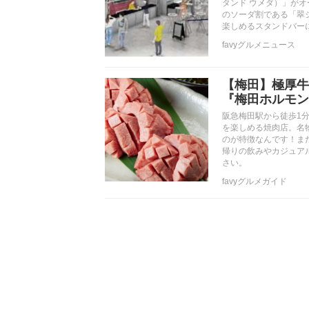
タンド ウメダ）」がオ
のソーダ割である「翠
楽しめるスタンドバー
favyグルメニュース
【梅田】極厚牛
『梅田ホルモン
阪急梅田駅から徒歩1
を楽しめる焼肉店。名
のが特徴なんです！ま
帰りの飲みやカジュア
さい。
favyグルメガイド