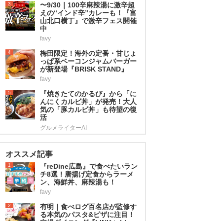
3
〜9/30｜100辛麻辣湯に激辛超
えの“インド辛”カレーも！『富
山北口横丁』で激辛フェス開催
中
favy
4
梅田限定！海外の定番・甘じょ
っぱ系ベーコンジャムバーガー
が新登場『BRISK STAND』
favy
5
『焼きたてのかるび』から「に
んにくカルビ丼」が発売！大人
気の「豚カルビ丼」も待望の復
活
グルメライターAI
オススメ記事
1
『reDine広島』で食べたいラン
チ8選！唐揚げ定食からラーメ
ン、海鮮丼、麻辣湯も！
favy
2
有明｜食べログ百名店が監修す
る本気のパスタ&ピザに注目！