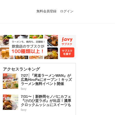
無料会員登録
ログイン
アクセスランキング
1
7/27│『尾道ラーメンWAN』が
広島HiroPaにオープン！キッズ
ラーメン無料イベント開催
favy
2
7/31〜｜新静岡セノバにカフェ
『けのひ堂ラボ』が出店！濃厚
クロックムッシュにスイーツも
favy