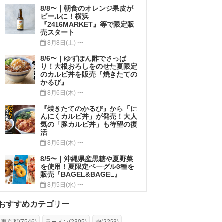
8/8〜｜朝食のオレンジ果皮が
ビールに！横浜
『2416MARKET』等で限定販
売スタート
8月8日(土) 〜
8/6〜｜ゆずぽん酢でさっぱ
り！大根おろしをのせた夏限定
のカルビ丼を販売『焼きたての
かるび』
8月6日(木) 〜
『焼きたてのかるび』から「に
んにくカルビ丼」が発売！大人
気の「豚カルビ丼」も待望の復
活
8月6日(木) 〜
8/5〜｜沖縄県産黒糖や夏野菜
を使用！夏限定ベーグル3種を
販売『BAGEL&BAGEL』
8月5日(水) 〜
おすすめカテゴリー
東京都(7546)
ラーメン(2305)
肉(2253)