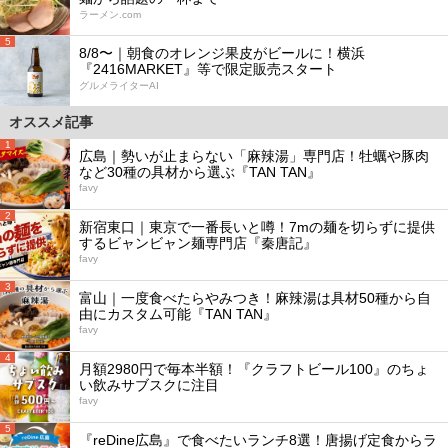
ラーメン.com
5
8/8〜｜朝食のオレンジ果皮がビールに！横浜
『2416MARKET』等で限定販売スタート
グルメライターAI
オススメ記事
1
広島｜勢いが止まらない「麻辣湯」専門店！牡蠣や豚肉
など30種の具材から選ぶ『TAN TAN』
favy
2
新宿東口｜東京で一番長いと噂！7mの麺を切らずに提供
するビャンビャン麺専門店『秦唐記』
favy
3
富山｜一度食べたらやみつき！麻辣湯は具材50種から自
由にカスタム可能『TAN TAN』
favy
4
月額2980円で毎本半額！『クラフトビール100』のちょ
い飲みサブスクに注目
favy
5
『reDine広島』で食べたいランチ8選！唐揚げ定食からラ