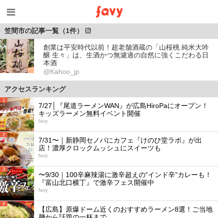
笠間市の記事一覧（1件）
創業は平安時代以前！超老舗酒蔵の「山桜桃 純米大吟
醸 生々」は、生酒かつ無濾過の自然に強くこだわる日
本酒
@Kahoo_jp
アクセスランキング
1
7/27│『尾道ラーメンWAN』が広島HiroPaにオープン！
キッズラーメン無料イベント開催
favy
2
7/31〜｜新静岡セノバにカフェ『けのひ堂ラボ』が出
店！濃厚クロックムッシュにスイーツも
favy
3
〜9/30｜100辛麻辣湯に激辛超えの“インド辛”カレーも！
『富山北口横丁』で激辛フェス開催中
favy
4
【広島】原爆ドーム近くのおすすめラーメン8選！ご当地
麺から話題の一杯まで