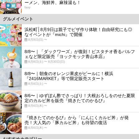
ーメン、海鮮丼、麻辣湯も！
favy
グルメイベント
浜松町│8月9日は親子でピザ作り体験！自由研究にも◎
なイベントが『michi』で開催
8月9日(日) 〜
8/8〜｜「ダックワーズ」が復刻！ピスタチオ香るパルフ
ェなど限定販売『ヨックモック青山本店』
8月8日(土) 〜 8月30日(日)
8/8〜｜朝食のオレンジ果皮がビールに！横浜
『2416MARKET』等で限定販売スタート
8月8日(土) 〜
8/6〜｜ゆずぽん酢でさっぱり！大根おろしをのせた夏限
定のカルビ丼を販売『焼きたてのかるび』
8月6日(木) 〜
『焼きたてのかるび』から「にんにくカルビ丼」が発
売！大人気の「豚カルビ丼」も待望の復活
8月6日(木) 〜
おすすめカテゴリー