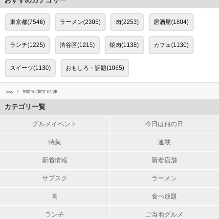
東京都(7546)
ラーメン(2305)
肉(2253)
居酒屋(1804)
ランチ(1225)
渋谷区(1215)
焼肉(1138)
カフェ(1130)
スイーツ(1130)
おもしろ・話題(1065)
favy
笠間市に関する記事
カテゴリ一覧
グルメイベント
今日は何の日
特集
連載
新着情報
新着店舗
サブスク
ラーメン
肉
食べ放題
ランチ
ご当地グルメ