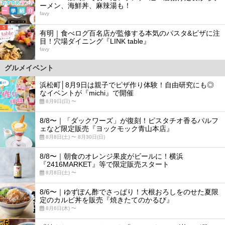
ーメン、海鮮丼、麻辣湯も！
favy
5
有明｜食べログ百名店が監修する本気のパスタ&ピザに注
目！穴場ダイニング『LINK table』
favy
グルメイベント
浜松町│8月9日は親子でピザ作り体験！自由研究にも◎
なイベントが『michi』で開催
8月9日(日) 〜
8/8〜｜「ダックワーズ」が復刻！ピスタチオ香るパルフ
ェなど限定販売『ヨックモック青山本店』
8月8日(土) 〜 8月30日(日)
8/8〜｜朝食のオレンジ果皮がビールに！横浜
『2416MARKET』等で限定販売スタート
8月8日(土) 〜
8/6〜｜ゆずぽん酢でさっぱり！大根おろしをのせた夏限
定のカルビ丼を販売『焼きたてのかるび』
8月6日(木) 〜