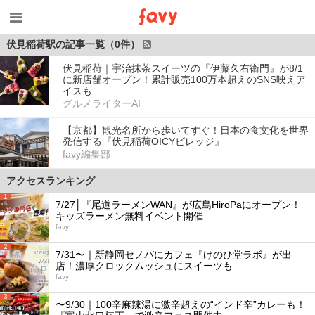
伏見稲荷駅の記事一覧（0件）
伏見稲荷｜宇治抹茶スイーツの『伊藤久右衛門』が8/1
に新店舗オープン！累計販売100万本超えのSNS映えア
イスも
グルメライターAI
【京都】観光名所から歩いてすぐ！日本の食文化を世界
発信する『伏見稲荷OICYビレッジ』
favy編集部
アクセスランキング
1
7/27│『尾道ラーメンWAN』が広島HiroPaにオープン！
キッズラーメン無料イベント開催
favy
2
7/31〜｜新静岡セノバにカフェ『けのひ堂ラボ』が出
店！濃厚クロックムッシュにスイーツも
favy
3
〜9/30｜100辛麻辣湯に激辛超えの“インド辛”カレーも！