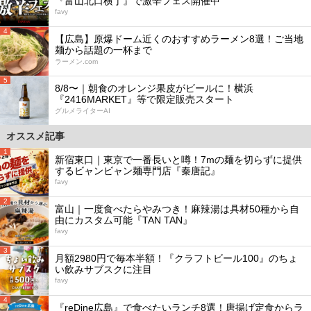
『富山北口横丁』で激辛フェス開催中
favy
4
【広島】原爆ドーム近くのおすすめラーメン8選！ご当地
麺から話題の一杯まで
ラーメン.com
5
8/8〜｜朝食のオレンジ果皮がビールに！横浜
『2416MARKET』等で限定販売スタート
グルメライターAI
オススメ記事
1
新宿東口｜東京で一番長いと噂！7mの麺を切らずに提供
するビャンビャン麺専門店『秦唐記』
favy
2
富山｜一度食べたらやみつき！麻辣湯は具材50種から自
由にカスタム可能『TAN TAN』
favy
3
月額2980円で毎本半額！『クラフトビール100』のちょ
い飲みサブスクに注目
favy
4
『reDine広島』で食べたいランチ8選！唐揚げ定食からラ