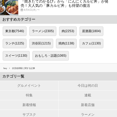
『焼きたてのかるび』から「にんにくカルビ丼」が発
売！大人気の「豚カルビ丼」も待望の復活
8月6日(木) 〜
おすすめカテゴリー
東京都(7546)
ラーメン(2305)
肉(2253)
居酒屋(1804)
ランチ(1225)
渋谷区(1215)
焼肉(1138)
カフェ(1130)
スイーツ(1130)
おもしろ・話題(1065)
favy
伏見稲荷駅に関する記事
カテゴリ一覧
グルメイベント
今日は何の日
特集
連載
新着情報
新着店舗
サブスク
ラーメン