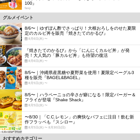
100』
favy
グルメイベント
8/6〜｜ゆずぽん酢でさっぱり！大根おろしをのせた夏限
定のカルビ丼を販売『焼きたてのかるび』
8月6日(木) 〜
『焼きたてのかるび』から「にんにくカルビ丼」が発
売！大人気の「豚カルビ丼」も待望の復活
8月6日(木) 〜
8/5〜｜沖縄県産黒糖や夏野菜を使用！夏限定ベーグル3
種を販売『BAGEL&BAGEL』
8月5日(水) 〜
8/5〜｜ハラペーニョの辛さが癖になる！限定バーガー＆
フライが登場『Shake Shack』
8月5日(水) 〜
〜8/30｜「C.C.レモン」の爽快なパフェに注目！飲む新
作フラッペも『スシロー』
8月5日(水) 〜 8月30日(日)
おすすめカテゴリー