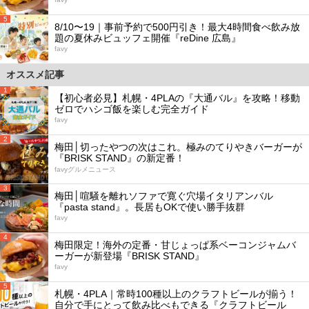
5
8/10〜19｜事前予約で500円引き！最大4時間食べ飲み放
題の夏休みビュッフェ開催『reDine 広島』
favy
オススメ記事
1
【初心者必見】札幌・4PLAの『大通バル』を攻略！移動
ゼロでハシゴ飯を楽しむ完全ガイド
favy
2
梅田│切ったやつの次はこれ。極みのてりやきバーガーが
『BRISK STAND』の新定番！
favyグルメニュース
3
梅田│喧騒を離れソファで寛ぐ穴場イタリアンバル
『pasta stand』。長居もOKで使い勝手抜群
favy
4
梅田限定！海外の定番・甘じょっぱ系ベーコンジャムバ
ーガーが新登場『BRISK STAND』
favy
5
札幌・4PLA｜常時100種以上のクラフトビールが揃う！
自分で手にとって飲み比べもできる『クラフトビール