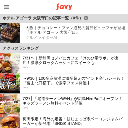
ホテル アゴーラ 大阪守口の記事一覧（0件）
大阪｜チョコレートファン必見の贅沢ビュッフェが登場
『ホテル アゴーラ 大阪守口』
グルメライターAI
アクセスランキング
1
7/31〜｜新静岡セノバにカフェ『けのひ堂ラボ』が出
店！濃厚クロックムッシュにスイーツも
favy
2
〜9/30｜100辛麻辣湯に激辛超えの“インド辛”カレーも！
『富山北口横丁』で激辛フェス開催中
favy
3
7/27│『尾道ラーメンWAN』が広島HiroPaにオープン！
キッズラーメン無料イベント開催
favy
4
梅田限定！海外の定番・甘じょっぱ系ベーコンジャムバ
ーガーが新登場『BRISK STAND』
favy