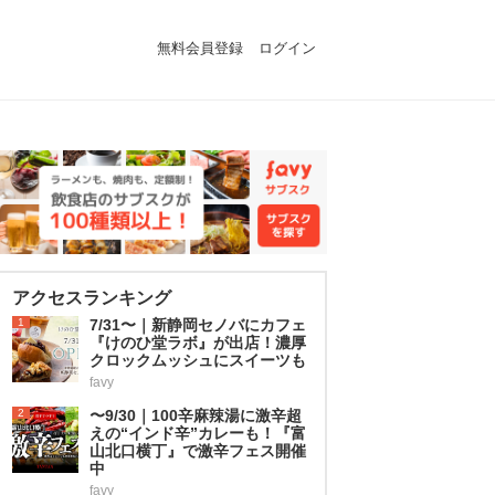
無料会員登録
ログイン
アクセスランキング
1
7/31〜｜新静岡セノバにカフェ
『けのひ堂ラボ』が出店！濃厚
クロックムッシュにスイーツも
favy
2
〜9/30｜100辛麻辣湯に激辛超
えの“インド辛”カレーも！『富
山北口横丁』で激辛フェス開催
中
favy