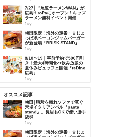
3
7/27│『尾道ラーメンWAN』が
広島HiroPaにオープン！キッズ
ラーメン無料イベント開催
favy
4
梅田限定！海外の定番・甘じょ
っぱ系ベーコンジャムバーガー
が新登場『BRISK STAND』
favy
5
8/10〜19｜事前予約で500円引
き！最大4時間食べ飲み放題の
夏休みビュッフェ開催『reDine
広島』
favy
オススメ記事
1
梅田│喧騒を離れソファで寛ぐ
穴場イタリアンバル『pasta
stand』。長居もOKで使い勝手
抜群
favy
2
梅田限定！海外の定番・甘じょ
っぱ系ベーコンジャムバーガー