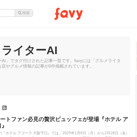
ライターAI
AI」でタグ付けされた記事一覧です。favyには「グルメライタ
るお店やグルメ情報の記事が0件掲載されています。
）
ートファン必見の贅沢ビュッフェが登場『ホテル ア
口』
『ホテル アゴーラ 大阪守口』では、2025年1月6日（月）から2月28日（金）