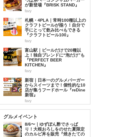
が新登場『BRISK STAND』
favy
3
札幌・4PLA｜常時100種以上の
クラフトビールが揃う！自分で
手にとって飲み比べもできる
『クラフトビール100』
favy
4
富山駅｜ビールだけで20種以
上！独自ブレンドに“泡だけ”も
『PERFECT BEER
KITCHEN』
favy
5
新宿｜日本一のグルメバーガー
からスイーツまで！個性的な10
店が集うフードホール『reDine
新宿』
favy
グルメイベント
8/6〜｜ゆずぽん酢でさっぱ
り！大根おろしをのせた夏限定
のカルビ丼を販売『焼きたての