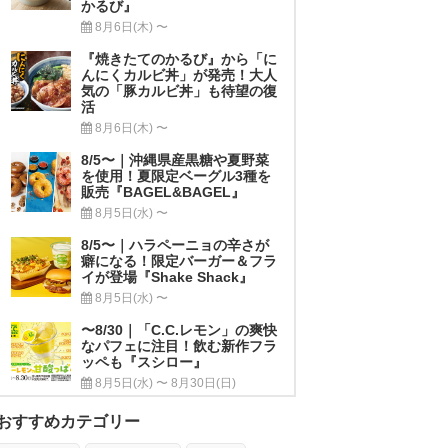
かるび』
8月6日(木) 〜
『焼きたてのかるび』から「に
んにくカルビ丼」が発売！大人
気の「豚カルビ丼」も待望の復
活
8月6日(木) 〜
8/5〜｜沖縄県産黒糖や夏野菜
を使用！夏限定ベーグル3種を
販売『BAGEL&BAGEL』
8月5日(水) 〜
8/5〜｜ハラペーニョの辛さが
癖になる！限定バーガー＆フラ
イが登場『Shake Shack』
8月5日(水) 〜
〜8/30｜「C.C.レモン」の爽快
なパフェに注目！飲む新作フラ
ッペも『スシロー』
8月5日(水) 〜 8月30日(日)
おすすめカテゴリー