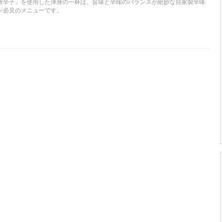
唐辛子」を使用した渾身の一杯は、旨味と辛味のバランスが絶妙な自家製辛味
ン必見のメニューです。