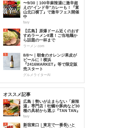
3
〜9/30｜100辛麻辣湯に激辛超
えの“インド辛”カレーも！『富
山北口横丁』で激辛フェス開催
中
favy
4
【広島】原爆ドーム近くのおす
すめラーメン8選！ご当地麺か
ら話題の一杯まで
ラーメン.com
5
8/8〜｜朝食のオレンジ果皮が
ビールに！横浜
『2416MARKET』等で限定販
売スタート
グルメライターAI
オススメ記事
1
広島｜勢いが止まらない「麻辣
湯」専門店！牡蠣や豚肉など30
種の具材から選ぶ『TAN TAN』
favy
2
新宿東口｜東京で一番長いと