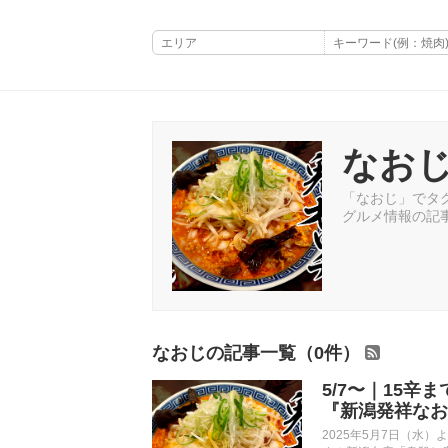
なお
「なおじ」でタグ
グルメ情報の記
なおじの記事一覧（0件）
5/7〜｜15
『新潟発祥なお
2025年5月7日（水