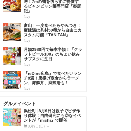
噂！7mの麺を切らずに提供す
るビャンビャン麺専門店『秦唐
記』
favy
3
富山｜一度食べたらやみつき！
麻辣湯は具材50種から自由にカ
スタム可能『TAN TAN』
favy
4
月額2980円で毎本半額！『クラ
フトビール100』のちょい飲み
サブスクに注目
favy
5
『reDine広島』で食べたいラン
チ8選！唐揚げ定食からラーメ
ン、海鮮丼、麻辣湯も！
favy
グルメイベント
浜松町│8月9日は親子でピザ作
り体験！自由研究にも◎なイベ
ントが『michi』で開催
8月9日(日) 〜