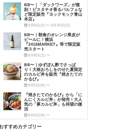
8/8〜｜「ダックワーズ」が復
刻！ピスタチオ香るパルフェな
ど限定販売『ヨックモック青山
本店』
8月8日(土) 〜 8月30日(日)
8/8〜｜朝食のオレンジ果皮が
ビールに！横浜
『2416MARKET』等で限定販
売スタート
8月8日(土) 〜
8/6〜｜ゆずぽん酢でさっぱ
り！大根おろしをのせた夏限定
のカルビ丼を販売『焼きたての
かるび』
8月6日(木) 〜
『焼きたてのかるび』から「に
んにくカルビ丼」が発売！大人
気の「豚カルビ丼」も待望の復
活
8月6日(木) 〜
おすすめカテゴリー