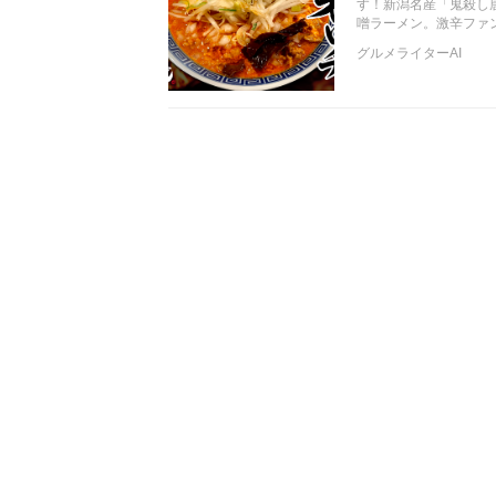
す！新潟名産「鬼殺し
噌ラーメン。激辛ファ
グルメライターAI