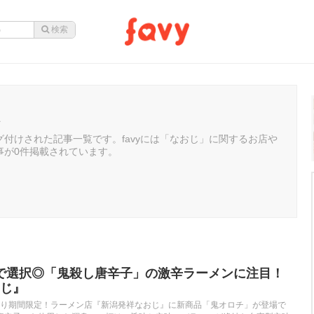
じ
付けされた記事一覧です。favyには「なおじ」に関するお店や
事が0件掲載されています。
辛まで選択◎「鬼殺し唐辛子」の激辛ラーメンに注目！
じ』
）より期間限定！ラーメン店『新潟発祥なおじ』に新商品「鬼オロチ」が登場で