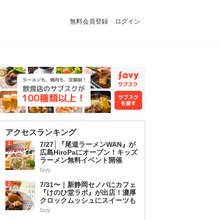
無料会員登録
ログイン
アクセスランキング
1
7/27│『尾道ラーメンWAN』が
広島HiroPaにオープン！キッズ
ラーメン無料イベント開催
favy
2
7/31〜｜新静岡セノバにカフェ
『けのひ堂ラボ』が出店！濃厚
クロックムッシュにスイーツも
favy