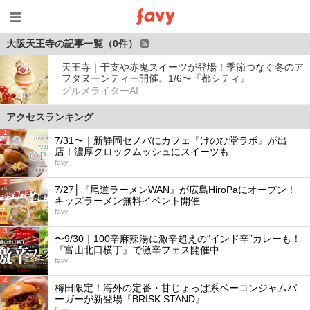
大阪天王寺の記事一覧（0件）
天王寺｜干支や赤鬼スイーツが登場！季節つなぐ冬のア
フタヌーンティー開催。1/6〜『都シティ』
グルメライターAI
アクセスランキング
1
7/31〜｜新静岡セノバにカフェ『けのひ堂ラボ』が出
店！濃厚クロックムッシュにスイーツも
favy
2
7/27│『尾道ラーメンWAN』が広島HiroPaにオープン！
キッズラーメン無料イベント開催
favy
3
〜9/30｜100辛麻辣湯に激辛超えの“インド辛”カレーも！
『富山北口横丁』で激辛フェス開催中
favy
4
梅田限定！海外の定番・甘じょっぱ系ベーコンジャムバ
ーガーが新登場『BRISK STAND』
favy