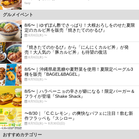
favy
グルメイベント
8/6〜｜ゆずぽん酢でさっぱり！大根おろしをのせた夏限
定のカルビ丼を販売『焼きたてのかるび』
8月6日(木) 〜
『焼きたてのかるび』から「にんにくカルビ丼」が発
売！大人気の「豚カルビ丼」も待望の復活
8月6日(木) 〜
8/5〜｜沖縄県産黒糖や夏野菜を使用！夏限定ベーグル3
種を販売『BAGEL&BAGEL』
8月5日(水) 〜
8/5〜｜ハラペーニョの辛さが癖になる！限定バーガー＆
フライが登場『Shake Shack』
8月5日(水) 〜
〜8/30｜「C.C.レモン」の爽快なパフェに注目！飲む新
作フラッペも『スシロー』
8月5日(水) 〜 8月30日(日)
おすすめカテゴリー