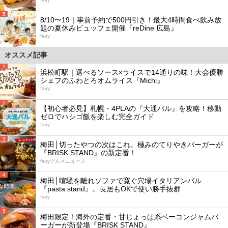
5
8/10〜19｜事前予約で500円引き！最大4時間食べ飲み放
題の夏休みビュッフェ開催『reDine 広島』
favy
オススメ記事
1
浜松町駅｜選べるソース×ライスで14通りの味！大会優勝
シェフのふわとろオムライス『Michi』
favy
2
【初心者必見】札幌・4PLAの『大通バル』を攻略！移動
ゼロでハシゴ飯を楽しむ完全ガイド
favy
3
梅田│切ったやつの次はこれ。極みのてりやきバーガーが
『BRISK STAND』の新定番！
favyグルメニュース
4
梅田│喧騒を離れソファで寛ぐ穴場イタリアンバル
『pasta stand』。長居もOKで使い勝手抜群
favy
5
梅田限定！海外の定番・甘じょっぱ系ベーコンジャムバ
ーガーが新登場『BRISK STAND』