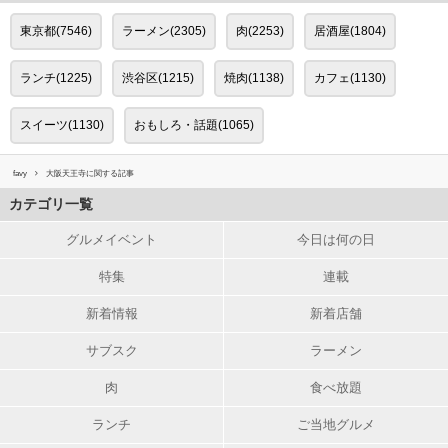
東京都(7546)
ラーメン(2305)
肉(2253)
居酒屋(1804)
ランチ(1225)
渋谷区(1215)
焼肉(1138)
カフェ(1130)
スイーツ(1130)
おもしろ・話題(1065)
favy
大阪天王寺に関する記事
カテゴリ一覧
グルメイベント
今日は何の日
特集
連載
新着情報
新着店舗
サブスク
ラーメン
肉
食べ放題
ランチ
ご当地グルメ