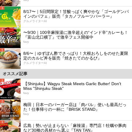
3
8/17〜｜5日間限定！甘酸っぱく爽やかな「ゴールデンパ
インのパフェ」販売『タカノフルーツパーラー』
グルメライターAI
4
〜9/30｜100辛麻辣湯に激辛超えの“インド辛”カレーも！
『富山北口横丁』で激辛フェス開催中
favy
5
8/6〜｜ゆずぽん酢でさっぱり！大根おろしをのせた夏限
定のカルビ丼を販売『焼きたてのかるび』
グルメライターAI
オススメ記事
1
【Shinjuku】Wagyu Steak Meets Garlic Butter! Don't
Miss "Shinjuku Steak"
favy
2
梅田｜日本一のバーガー店は「肉バル」使いも最高だっ
た！仕事帰りの一杯に『BRISK STAND』
favy
3
広島｜勢いが止まらない「麻辣湯」専門店！牡蠣や豚肉
など30種の具材から選ぶ『TAN TAN』