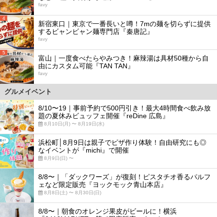
favy
4
新宿東口｜東京で一番長いと噂！7mの麺を切らずに提供
するビャンビャン麺専門店『秦唐記』
favy
5
富山｜一度食べたらやみつき！麻辣湯は具材50種から自
由にカスタム可能『TAN TAN』
favy
グルメイベント
8/10〜19｜事前予約で500円引き！最大4時間食べ飲み放
題の夏休みビュッフェ開催『reDine 広島』
8月10日(月) 〜 8月19日(水)
浜松町│8月9日は親子でピザ作り体験！自由研究にも◎
なイベントが『michi』で開催
8月9日(日) 〜
8/8〜｜「ダックワーズ」が復刻！ピスタチオ香るパルフ
ェなど限定販売『ヨックモック青山本店』
8月8日(土) 〜 8月30日(日)
8/8〜｜朝食のオレンジ果皮がビールに！横浜