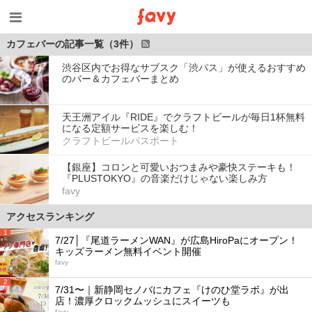
カフェバーの記事一覧（3件）
渋谷区内でお得なサブスク「渋パス」が使えるおすすめ
のバー＆カフェバーまとめ
天王洲アイル『RIDE』でクラフトビールが毎日1杯無料
になる定額サービスを楽しむ！
クラフトビールパスポート
【銀座】コロンと可愛いおつまみや豪快ステーキも！
『PLUSTOKYO』の音楽だけじゃない楽しみ方
favy
アクセスランキング
1
7/27│『尾道ラーメンWAN』が広島HiroPaにオープン！
キッズラーメン無料イベント開催
favy
2
7/31〜｜新静岡セノバにカフェ『けのひ堂ラボ』が出
店！濃厚クロックムッシュにスイーツも
favy