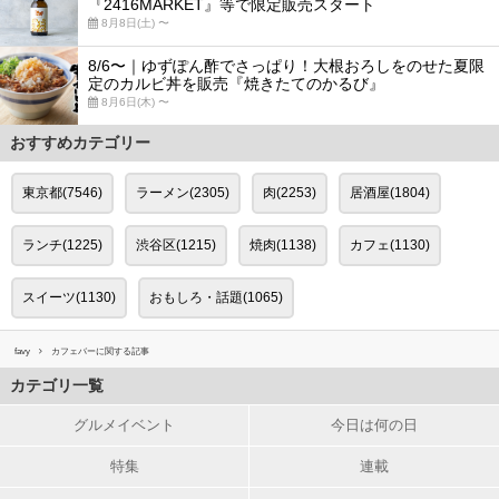
『2416MARKET』等で限定販売スタート
8月8日(土) 〜
8/6〜｜ゆずぽん酢でさっぱり！大根おろしをのせた夏限
定のカルビ丼を販売『焼きたてのかるび』
8月6日(木) 〜
おすすめカテゴリー
東京都(7546)
ラーメン(2305)
肉(2253)
居酒屋(1804)
ランチ(1225)
渋谷区(1215)
焼肉(1138)
カフェ(1130)
スイーツ(1130)
おもしろ・話題(1065)
favy
カフェバーに関する記事
カテゴリ一覧
グルメイベント
今日は何の日
特集
連載