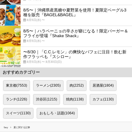
8/5〜｜沖縄県産黒糖や夏野菜を使用！夏限定ベーグル3
種を販売『BAGEL&BAGEL』
8月5日(水) 〜
8/5〜｜ハラペーニョの辛さが癖になる！限定バーガー＆
フライが登場『Shake Shack』
8月5日(水) 〜
〜8/30｜「C.C.レモン」の爽快なパフェに注目！飲む新
作フラッペも『スシロー』
8月5日(水) 〜 8月30日(日)
おすすめカテゴリー
東京都(7553)
ラーメン(2305)
肉(2252)
居酒屋(1804)
ランチ(1226)
渋谷区(1215)
焼肉(1138)
カフェ(1130)
スイーツ(1130)
おもしろ・話題(1064)
favy
夏に関する記事