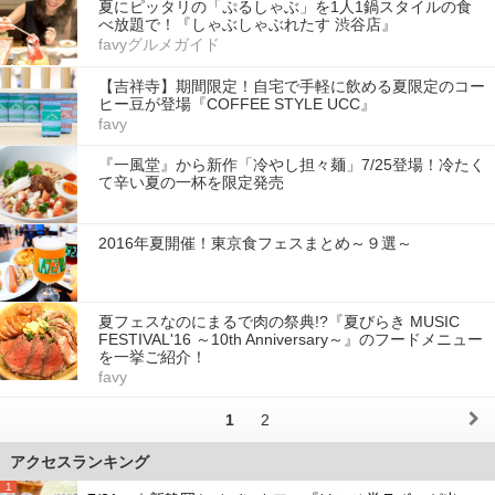
夏にピッタリの「ぷるしゃぶ」を1人1鍋スタイルの食
べ放題で！『しゃぶしゃぶれたす 渋谷店』
favyグルメガイド
【吉祥寺】期間限定！自宅で手軽に飲める夏限定のコー
ヒー豆が登場『COFFEE STYLE UCC』
favy
『一風堂』から新作「冷やし担々麺」7/25登場！冷たく
て辛い夏の一杯を限定発売
2016年夏開催！東京食フェスまとめ～９選～
夏フェスなのにまるで肉の祭典!?『夏びらき MUSIC
FESTIVAL'16 ～10th Anniversary～』のフードメニュー
を一挙ご紹介！
favy
1
2
アクセスランキング
1