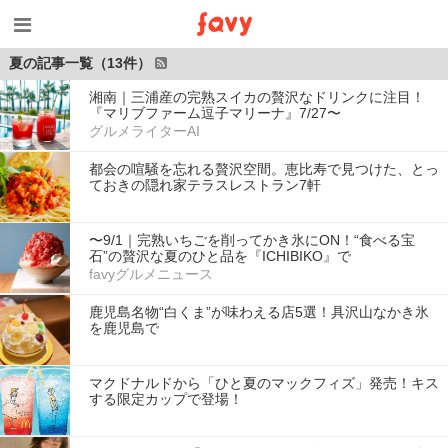
夏の記事一覧（13件）
湘南｜三浦産の完熟スイカの贅沢なドリンクに注目！
『マリブファーム逗子マリーナ』7/27〜
グルメライターAI
都会の喧騒を忘れる贅沢空間。恵比寿で見つけた、とっ
ておきの隠れ家テラスレストラン7軒
〜9/1｜完熟いちごを削ってかき氷にON！“食べる宝
石”の贅沢な夏のひと品を『ICHIBIKO』で
favyグルメニュース
鹿児島名物“白くま”が味わえる店5選！具沢山なかき氷
を鹿児島で
マクドナルドから「ひと夏のマックフィズ」発売！キス
する限定カップで登場！