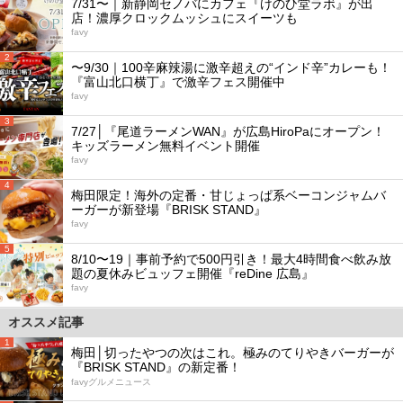
7/31〜｜新静岡セノバにカフェ『けのひ堂ラボ』が出
店！濃厚クロックムッシュにスイーツも
favy
2
〜9/30｜100辛麻辣湯に激辛超えの“インド辛”カレーも！
『富山北口横丁』で激辛フェス開催中
favy
3
7/27│『尾道ラーメンWAN』が広島HiroPaにオープン！
キッズラーメン無料イベント開催
favy
4
梅田限定！海外の定番・甘じょっぱ系ベーコンジャムバ
ーガーが新登場『BRISK STAND』
favy
5
8/10〜19｜事前予約で500円引き！最大4時間食べ飲み放
題の夏休みビュッフェ開催『reDine 広島』
favy
オススメ記事
1
梅田│切ったやつの次はこれ。極みのてりやきバーガーが
『BRISK STAND』の新定番！
favyグルメニュース