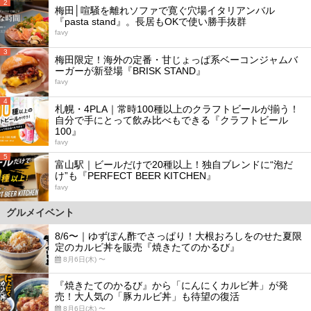
2
梅田│喧騒を離れソファで寛ぐ穴場イタリアンバル
『pasta stand』。長居もOKで使い勝手抜群
favy
3
梅田限定！海外の定番・甘じょっぱ系ベーコンジャムバ
ーガーが新登場『BRISK STAND』
favy
4
札幌・4PLA｜常時100種以上のクラフトビールが揃う！
自分で手にとって飲み比べもできる『クラフトビール
100』
favy
5
富山駅｜ビールだけで20種以上！独自ブレンドに“泡だ
け”も『PERFECT BEER KITCHEN』
favy
グルメイベント
8/6〜｜ゆずぽん酢でさっぱり！大根おろしをのせた夏限
定のカルビ丼を販売『焼きたてのかるび』
8月6日(木) 〜
『焼きたてのかるび』から「にんにくカルビ丼」が発
売！大人気の「豚カルビ丼」も待望の復活
8月6日(木) 〜