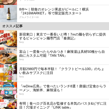
5
8/8〜｜朝食のオレンジ果皮がビールに！横浜
『2416MARKET』等で限定販売スタート
グルメライターAI
オススメ記事
1
新宿東口｜東京で一番長いと噂！7mの麺を切らずに提供
するビャンビャン麺専門店『秦唐記』
favy
2
富山｜一度食べたらやみつき！麻辣湯は具材50種から自
由にカスタム可能『TAN TAN』
favy
3
月額2980円で毎本半額！『クラフトビール100』のちょ
い飲みサブスクに注目
favy
4
『reDine広島』で食べたいランチ8選！唐揚げ定食からラ
ーメン、海鮮丼、麻辣湯も！
favy
5
有明｜食べログ百名店が監修する本気のパスタ&ピザに注
目！穴場ダイニング『LINK table』