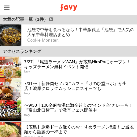
大衆の記事一覧（1件）
池袋で中華を食べるなら！中華激戦区「池袋」で人気の
大衆中華料理店まとめ
Cookie Monster.
アクセスランキング
1
7/27│『尾道ラーメンWAN』が広島HiroPaにオープン！
キッズラーメン無料イベント開催
favy
2
7/31〜｜新静岡セノバにカフェ『けのひ堂ラボ』が出
店！濃厚クロックムッシュにスイーツも
favy
3
〜9/30｜100辛麻辣湯に激辛超えの“インド辛”カレーも！
『富山北口横丁』で激辛フェス開催中
favy
4
【広島】原爆ドーム近くのおすすめラーメン8選！ご当地
麺から話題の一杯まで
ラーメン.com