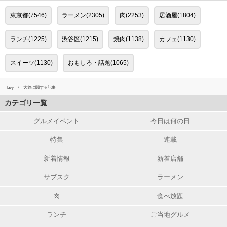
東京都(7546)
ラーメン(2305)
肉(2253)
居酒屋(1804)
ランチ(1225)
渋谷区(1215)
焼肉(1138)
カフェ(1130)
スイーツ(1130)
おもしろ・話題(1065)
favy
大衆に関する記事
カテゴリ一覧
グルメイベント
今日は何の日
特集
連載
新着情報
新着店舗
サブスク
ラーメン
肉
食べ放題
ランチ
ご当地グルメ