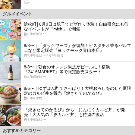
favy
グルメイベント
浜松町│8月9日は親子でピザ作り体験！自由研究にも◎
なイベントが『michi』で開催
8月9日(日) 〜
8/8〜｜「ダックワーズ」が復刻！ピスタチオ香るパルフ
ェなど限定販売『ヨックモック青山本店』
8月8日(土) 〜 8月30日(日)
8/8〜｜朝食のオレンジ果皮がビールに！横浜
『2416MARKET』等で限定販売スタート
8月8日(土) 〜
8/6〜｜ゆずぽん酢でさっぱり！大根おろしをのせた夏限
定のカルビ丼を販売『焼きたてのかるび』
8月6日(木) 〜
『焼きたてのかるび』から「にんにくカルビ丼」が発
売！大人気の「豚カルビ丼」も待望の復活
8月6日(木) 〜
おすすめカテゴリー