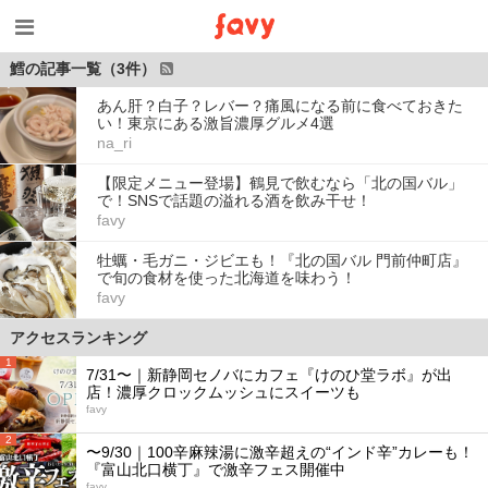
鱈の記事一覧（3件）
あん肝？白子？レバー？痛風になる前に食べておきた
い！東京にある激旨濃厚グルメ4選
na_ri
【限定メニュー登場】鶴見で飲むなら「北の国バル」
で！SNSで話題の溢れる酒を飲み干せ！
favy
牡蠣・毛ガニ・ジビエも！『北の国バル 門前仲町店』
で旬の食材を使った北海道を味わう！
favy
アクセスランキング
1
7/31〜｜新静岡セノバにカフェ『けのひ堂ラボ』が出
店！濃厚クロックムッシュにスイーツも
favy
2
〜9/30｜100辛麻辣湯に激辛超えの“インド辛”カレーも！
『富山北口横丁』で激辛フェス開催中
favy