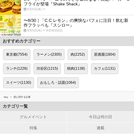
フライが登場『Shake Shack』
8月5日(水) 〜
〜8/30｜「C.C.レモン」の爽快なパフェに注目！飲む新
作フラッペも『スシロー』
8月5日(水) 〜 8月30日(日)
おすすめカテゴリー
東京都(7554)
ラーメン(2305)
肉(2252)
居酒屋(1804)
ランチ(1226)
渋谷区(1215)
焼肉(1138)
カフェ(1131)
スイーツ(1130)
おもしろ・話題(1064)
favy
鱈に関する記事
カテゴリ一覧
グルメイベント
今日は何の日
特集
連載