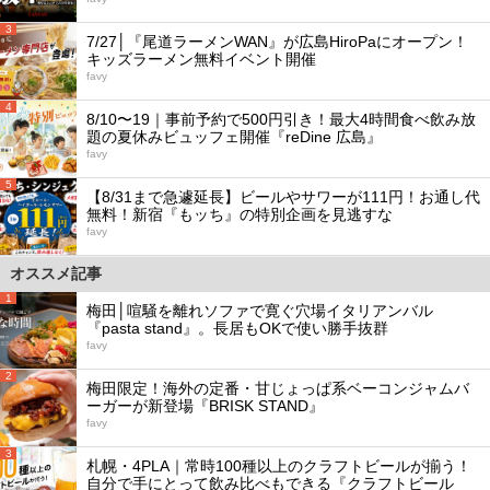
3
7/27│『尾道ラーメンWAN』が広島HiroPaにオープン！
キッズラーメン無料イベント開催
favy
4
8/10〜19｜事前予約で500円引き！最大4時間食べ飲み放
題の夏休みビュッフェ開催『reDine 広島』
favy
5
【8/31まで急遽延長】ビールやサワーが111円！お通し代
無料！新宿『もッち』の特別企画を見逃すな
favy
オススメ記事
1
梅田│喧騒を離れソファで寛ぐ穴場イタリアンバル
『pasta stand』。長居もOKで使い勝手抜群
favy
2
梅田限定！海外の定番・甘じょっぱ系ベーコンジャムバ
ーガーが新登場『BRISK STAND』
favy
3
札幌・4PLA｜常時100種以上のクラフトビールが揃う！
自分で手にとって飲み比べもできる『クラフトビール