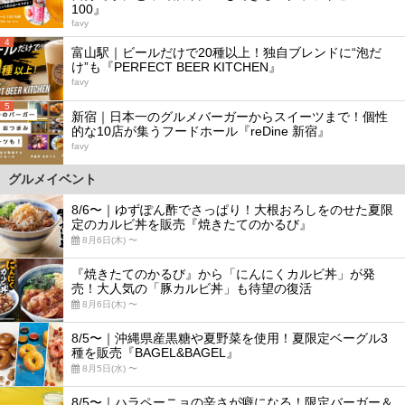
100』
favy
4
富山駅｜ビールだけで20種以上！独自ブレンドに“泡だ
け”も『PERFECT BEER KITCHEN』
favy
5
新宿｜日本一のグルメバーガーからスイーツまで！個性
的な10店が集うフードホール『reDine 新宿』
favy
グルメイベント
8/6〜｜ゆずぽん酢でさっぱり！大根おろしをのせた夏限
定のカルビ丼を販売『焼きたてのかるび』
8月6日(木) 〜
『焼きたてのかるび』から「にんにくカルビ丼」が発
売！大人気の「豚カルビ丼」も待望の復活
8月6日(木) 〜
8/5〜｜沖縄県産黒糖や夏野菜を使用！夏限定ベーグル3
種を販売『BAGEL&BAGEL』
8月5日(水) 〜
8/5〜｜ハラペーニョの辛さが癖になる！限定バーガー＆