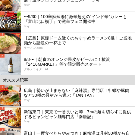
favy
3
〜9/30｜100辛麻辣湯に激辛超えの“インド辛”カレーも！
『富山北口横丁』で激辛フェス開催中
favy
4
【広島】原爆ドーム近くのおすすめラーメン8選！ご当地
麺から話題の一杯まで
ラーメン.com
5
8/8〜｜朝食のオレンジ果皮がビールに！横浜
『2416MARKET』等で限定販売スタート
グルメライターAI
オススメ記事
1
広島｜勢いが止まらない「麻辣湯」専門店！牡蠣や豚肉
など30種の具材から選ぶ『TAN TAN』
favy
2
新宿東口｜東京で一番長いと噂！7mの麺を切らずに提供
するビャンビャン麺専門店『秦唐記』
favy
3
富山｜一度食べたらやみつき！麻辣湯は具材50種から自