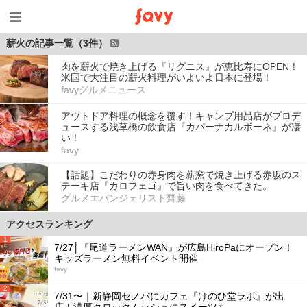
薪火の記事一覧（3件）
肉を薪火で焼き上げる『リグニス』が恵比寿にOPEN！
米国で大注目の薪火料理がいよいよ日本に登場！
favyグルメニュース
アウトドア料理の概念を覆す！キャンプ用品店がプロデ
ュースする浅草橋の飲食店『カパーナカルボーネ』が凄
い！
favy
【話題】こだわりの赤身肉を薪窯で焼き上げる赤坂のス
テーキ店『カロフェゴ』で旨い肉を食べてきた。
グルメエバンジェリスト齋藤
アクセスランキング
1
7/27│『尾道ラーメンWAN』が広島HiroPaにオープン！
キッズラーメン無料イベント開催
favy
2
7/31〜｜新静岡セノバにカフェ『けのひ堂ラボ』が出
店！濃厚クロックムッシュにスイーツも