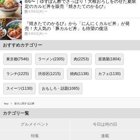
8/6〜｜ゆずぽん酢でさっぱり！大根おろしをのせた夏限
定のカルビ丼を販売『焼きたてのかるび』
8月6日(木) 〜
『焼きたてのかるび』から「にんにくカルビ丼」が発
売！大人気の「豚カルビ丼」も待望の復活
8月6日(木) 〜
おすすめカテゴリー
東京都(7546)
ラーメン(2305)
肉(2253)
居酒屋(1804)
ランチ(1225)
渋谷区(1215)
焼肉(1138)
カフェ(1130)
スイーツ(1130)
おもしろ・話題(1065)
favy
薪火に関する記事
カテゴリ一覧
グルメイベント
今日は何の日
特集
連載