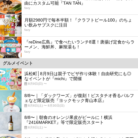
由にカスタム可能『TAN TAN』
favy
4
月額2980円で毎本半額！『クラフトビール100』のちょ
い飲みサブスクに注目
favy
5
『reDine広島』で食べたいランチ8選！唐揚げ定食からラ
ーメン、海鮮丼、麻辣湯も！
favy
グルメイベント
浜松町│8月9日は親子でピザ作り体験！自由研究にも◎
なイベントが『michi』で開催
8月9日(日) 〜
8/8〜｜「ダックワーズ」が復刻！ピスタチオ香るパルフ
ェなど限定販売『ヨックモック青山本店』
8月8日(土) 〜 8月30日(日)
8/8〜｜朝食のオレンジ果皮がビールに！横浜
『2416MARKET』等で限定販売スタート
8月8日(土) 〜