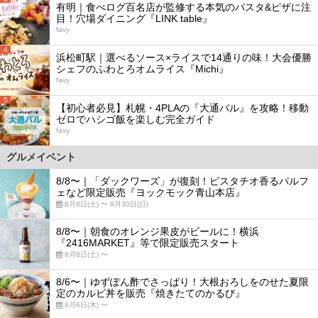
有明｜食べログ百名店が監修する本気のパスタ&ピザに注
目！穴場ダイニング『LINK table』
favy
4
浜松町駅｜選べるソース×ライスで14通りの味！大会優勝
シェフのふわとろオムライス『Michi』
favy
5
【初心者必見】札幌・4PLAの『大通バル』を攻略！移動
ゼロでハシゴ飯を楽しむ完全ガイド
favy
グルメイベント
8/8〜｜「ダックワーズ」が復刻！ピスタチオ香るパルフ
ェなど限定販売『ヨックモック青山本店』
8月8日(土) 〜 8月30日(日)
8/8〜｜朝食のオレンジ果皮がビールに！横浜
『2416MARKET』等で限定販売スタート
8月8日(土) 〜
8/6〜｜ゆずぽん酢でさっぱり！大根おろしをのせた夏限
定のカルビ丼を販売『焼きたてのかるび』
8月6日(木) 〜