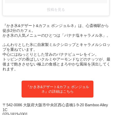
投稿を見る
『かき氷&デザート&カフェ ボンジョルネ』は、心斎橋駅から
徒歩2分のカフェ。
かき氷の人気メニューのひとつは「バナナ塩キャラメル氷」。
ふんわりとした氷に自家製ミルクシロップとキャラメルシロッ
プを重ねています。
中心にはねっとりとした甘みのバナナピューレをイン。
トッピングの香ばしいクルミやアーモンドなどのナッツが、最
後まで飽きさせない極上の食感とまろやかな風味を演出してく
れます。
『かき氷&デザート&カフェ ボンジョル
ネ』の詳細はこちら
〒542-0086 大阪府大阪市中央区西心斎橋1-9-20 Bamboo Alley
1C
070-1819-0301