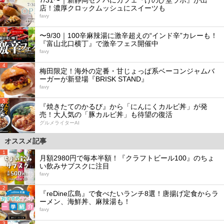
店！濃厚クロックムッシュにスイーツも
favy
3
〜9/30｜100辛麻辣湯に激辛超えの“インド辛”カレーも！
『富山北口横丁』で激辛フェス開催中
favy
4
梅田限定！海外の定番・甘じょっぱ系ベーコンジャムバ
ーガーが新登場『BRISK STAND』
favy
5
『焼きたてのかるび』から「にんにくカルビ丼」が発
売！大人気の「豚カルビ丼」も待望の復活
グルメライターAI
オススメ記事
1
月額2980円で毎本半額！『クラフトビール100』のちょ
い飲みサブスクに注目
favy
2
『reDine広島』で食べたいランチ8選！唐揚げ定食からラ
ーメン、海鮮丼、麻辣湯も！
favy
3