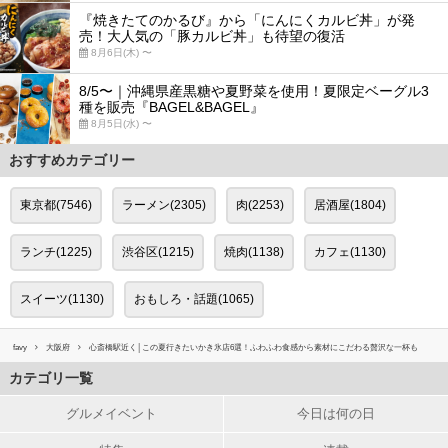
『焼きたてのかるび』から「にんにくカルビ丼」が発
売！大人気の「豚カルビ丼」も待望の復活
8月6日(木) 〜
8/5〜｜沖縄県産黒糖や夏野菜を使用！夏限定ベーグル3
種を販売『BAGEL&BAGEL』
8月5日(水) 〜
おすすめカテゴリー
東京都(7546)
ラーメン(2305)
肉(2253)
居酒屋(1804)
ランチ(1225)
渋谷区(1215)
焼肉(1138)
カフェ(1130)
スイーツ(1130)
おもしろ・話題(1065)
favy
大阪府
心斎橋駅近く│この夏行きたいかき氷店6選！ふわふわ食感から素材にこだわる贅沢な一杯も
カテゴリ一覧
グルメイベント
今日は何の日