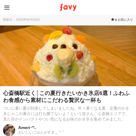
更新日： 2026年06月30日
お気に入り
0
心斎橋駅近く│この夏行きたいかき氷店6選！ふわふ
わ食感から素材にこだわる贅沢な一杯も
ついに暑い夏が到来してしまいましたね。年々暑くなる夏、定番のかき
氷じゃこの暑さには打ち勝てないよ！という皆さん。心斎橋エリアで、
見た目のインパクトやつい気になるお味のかき氷を集めてみました。
Ameri･*:.
おいしいごはんがすき.｡.:*･ﾟ