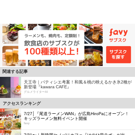
関連する記事
天王寺｜パティシエ考案！和風＆桃の映えるかき氷2種が
新登場『kawara CAFE』
グルメライターAI
アクセスランキング
1
7/27│『尾道ラーメンWAN』が広島HiroPaにオープン！
キッズラーメン無料イベント開催
favy
2
7/31〜｜新静岡セノバにカフェ『けのひ堂ラボ』が出