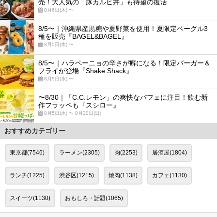
売！大人気の「豚カルビ丼」も待望の復活
8月6日(木) 〜
8/5〜｜沖縄県産黒糖や夏野菜を使用！夏限定ベーグル3
種を販売『BAGEL&BAGEL』
8月5日(水) 〜
8/5〜｜ハラペーニョの辛さが癖になる！限定バーガー＆
フライが登場『Shake Shack』
8月5日(水) 〜
〜8/30｜「C.C.レモン」の爽快なパフェに注目！飲む新
作フラッペも『スシロー』
8月5日(水) 〜 8月30日(日)
おすすめカテゴリー
東京都(7546)
ラーメン(2305)
肉(2253)
居酒屋(1804)
ランチ(1225)
渋谷区(1215)
焼肉(1138)
カフェ(1130)
スイーツ(1130)
おもしろ・話題(1065)