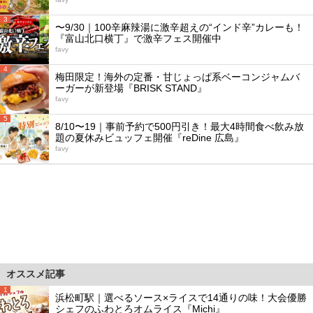
3
〜9/30｜100辛麻辣湯に激辛超えの“インド辛”カレーも！
『富山北口横丁』で激辛フェス開催中
favy
4
梅田限定！海外の定番・甘じょっぱ系ベーコンジャムバ
ーガーが新登場『BRISK STAND』
favy
5
8/10〜19｜事前予約で500円引き！最大4時間食べ飲み放
題の夏休みビュッフェ開催『reDine 広島』
favy
オススメ記事
1
浜松町駅｜選べるソース×ライスで14通りの味！大会優勝
シェフのふわとろオムライス『Michi』