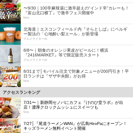
〜9/30｜100辛麻辣湯に激辛超えの“インド辛”カレーも！
『富山北口横丁』で激辛フェス開催中
favy
北海道｜エスコンフィールド内『そらとしば』にベルギ
ー製法の「心地酔い梨エール」が新登場
グルメライターAI
8/8〜｜朝食のオレンジ果皮がビールに！横浜
『2416MARKET』等で限定販売スタート
グルメライターAI
8/31まで│モバイル注文で対象メニューが200円引き！平
日ランチは『ザザ中央館』がお得
favy
アクセスランキング
1
7/31〜｜新静岡セノバにカフェ『けのひ堂ラボ』が出
店！濃厚クロックムッシュにスイーツも
favy
2
7/27│『尾道ラーメンWAN』が広島HiroPaにオープン！
キッズラーメン無料イベント開催
favy