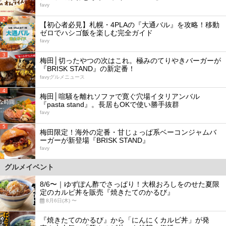
favy
2
【初心者必見】札幌・4PLAの『大通バル』を攻略！移動
ゼロでハシゴ飯を楽しむ完全ガイド
favy
3
梅田│切ったやつの次はこれ。極みのてりやきバーガーが
『BRISK STAND』の新定番！
favyグルメニュース
4
梅田│喧騒を離れソファで寛ぐ穴場イタリアンバル
『pasta stand』。長居もOKで使い勝手抜群
favy
5
梅田限定！海外の定番・甘じょっぱ系ベーコンジャムバ
ーガーが新登場『BRISK STAND』
favy
グルメイベント
8/6〜｜ゆずぽん酢でさっぱり！大根おろしをのせた夏限
定のカルビ丼を販売『焼きたてのかるび』
8月6日(木) 〜
『焼きたてのかるび』から「にんにくカルビ丼」が発