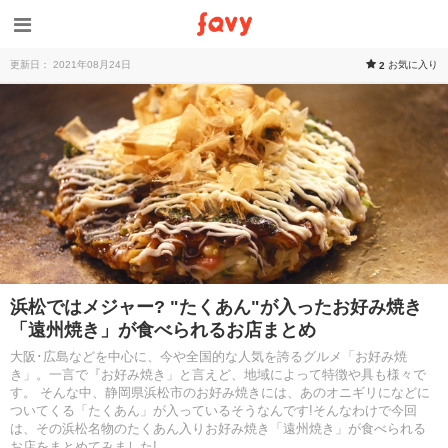
更新日： 2021年08月24日
お気に入り
2
浜松ではメジャー? "たくあん"が入ったお好み焼き
「遠州焼き」が食べられるお店まとめ
大阪･広島などを中心に、今や全国的な人気を誇るグルメ「お好み焼
き」。一言で『お好み焼き」と言えど、地域によって特徴や具も様々で
す。 そんな中、静岡県浜松市のお好み焼きには、あのオニギリになどに
ついてくる「たくあん」が入っているそうなんです!そんなわけで今回
は、その浜松名物のたくあん入りお好み焼き「遠州焼き」が食べられる
お店をまとめてみました!