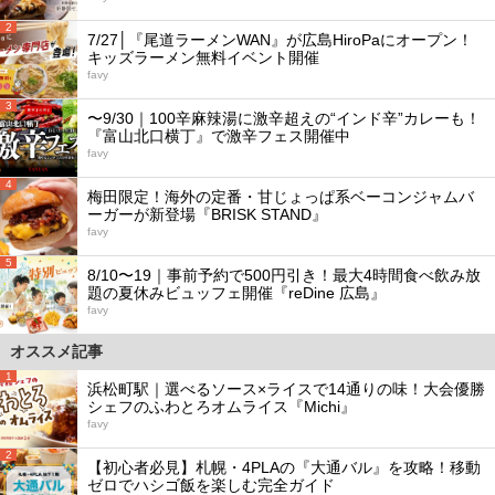
2
7/27│『尾道ラーメンWAN』が広島HiroPaにオープン！
キッズラーメン無料イベント開催
favy
3
〜9/30｜100辛麻辣湯に激辛超えの“インド辛”カレーも！
『富山北口横丁』で激辛フェス開催中
favy
4
梅田限定！海外の定番・甘じょっぱ系ベーコンジャムバ
ーガーが新登場『BRISK STAND』
favy
5
8/10〜19｜事前予約で500円引き！最大4時間食べ飲み放
題の夏休みビュッフェ開催『reDine 広島』
favy
オススメ記事
1
浜松町駅｜選べるソース×ライスで14通りの味！大会優勝
シェフのふわとろオムライス『Michi』
favy
2
【初心者必見】札幌・4PLAの『大通バル』を攻略！移動
ゼロでハシゴ飯を楽しむ完全ガイド