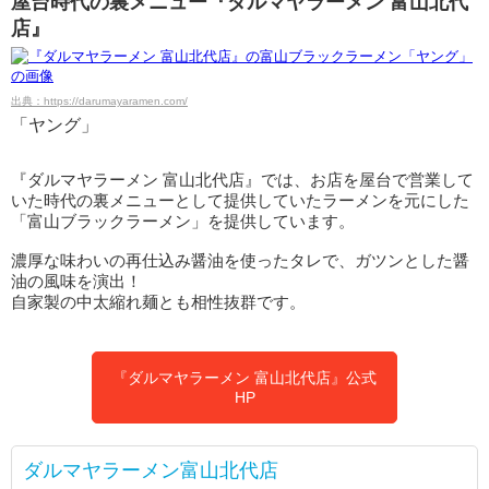
屋台時代の裏メニュー『ダルマヤラーメン 富山北代
店』
出典：https://darumayaramen.com/
「ヤング」
『ダルマヤラーメン 富山北代店』では、お店を屋台で営業して
いた時代の裏メニューとして提供していたラーメンを元にした
「富山ブラックラーメン」を提供しています。
濃厚な味わいの再仕込み醤油を使ったタレで、ガツンとした醤
油の風味を演出！
自家製の中太縮れ麺とも相性抜群です。
『ダルマヤラーメン 富山北代店』公式
HP
ダルマヤラーメン富山北代店