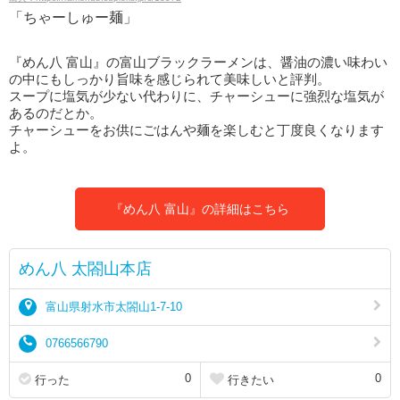
「ちゃーしゅー麺」
『めん八 富山』の富山ブラックラーメンは、醤油の濃い味わい
の中にもしっかり旨味を感じられて美味しいと評判。
スープに塩気が少ない代わりに、チャーシューに強烈な塩気が
あるのだとか。
チャーシューをお供にごはんや麺を楽しむと丁度良くなります
よ。
『めん八 富山』の詳細はこちら
めん八 太閤山本店
富山県射水市太閤山1-7-10
0766566790
0
0
行った
行きたい