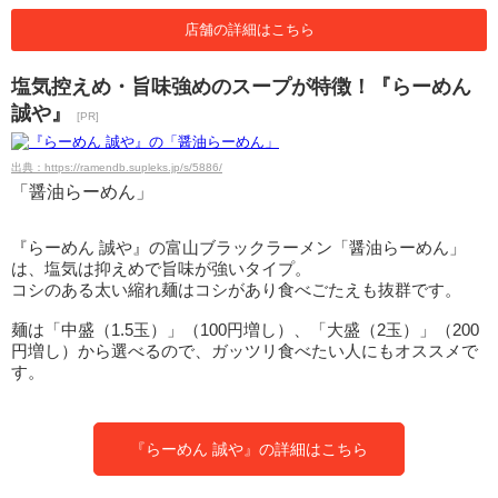
店舗の詳細はこちら
塩気控えめ・旨味強めのスープが特徴！『らーめん
誠や』
[PR]
出典：https://ramendb.supleks.jp/s/5886/
「醤油らーめん」
『らーめん 誠や』の富山ブラックラーメン「醤油らーめん」
は、塩気は抑えめで旨味が強いタイプ。
コシのある太い縮れ麺はコシがあり食べごたえも抜群です。
麺は「中盛（1.5玉）」（100円増し）、「大盛（2玉）」（200
円増し）から選べるので、ガッツリ食べたい人にもオススメで
す。
『らーめん 誠や』の詳細はこちら