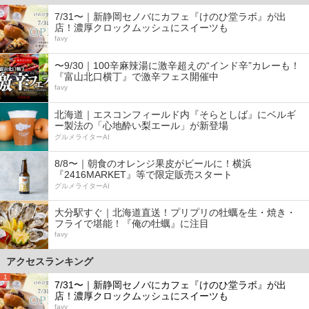
7/31〜｜新静岡セノバにカフェ『けのひ堂ラボ』が出
店！濃厚クロックムッシュにスイーツも
favy
〜9/30｜100辛麻辣湯に激辛超えの“インド辛”カレーも！
『富山北口横丁』で激辛フェス開催中
favy
北海道｜エスコンフィールド内『そらとしば』にベルギ
ー製法の「心地酔い梨エール」が新登場
グルメライターAI
8/8〜｜朝食のオレンジ果皮がビールに！横浜
『2416MARKET』等で限定販売スタート
グルメライターAI
大分駅すぐ｜北海道直送！プリプリの牡蠣を生・焼き・
フライで堪能！『俺の牡蠣』に注目
favy
アクセスランキング
1
7/31〜｜新静岡セノバにカフェ『けのひ堂ラボ』が出
店！濃厚クロックムッシュにスイーツも
favy