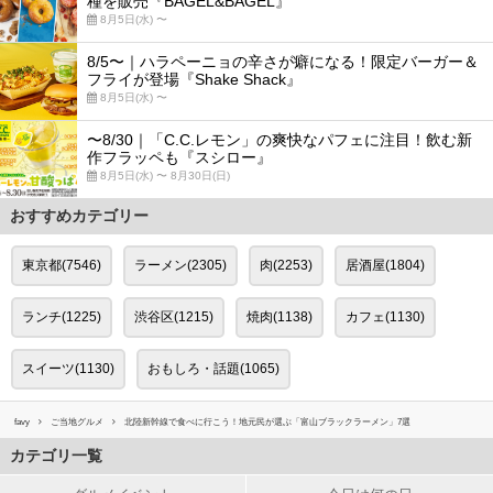
種を販売『BAGEL&BAGEL』
8月5日(水) 〜
8/5〜｜ハラペーニョの辛さが癖になる！限定バーガー＆
フライが登場『Shake Shack』
8月5日(水) 〜
〜8/30｜「C.C.レモン」の爽快なパフェに注目！飲む新
作フラッペも『スシロー』
8月5日(水) 〜 8月30日(日)
おすすめカテゴリー
東京都(7546)
ラーメン(2305)
肉(2253)
居酒屋(1804)
ランチ(1225)
渋谷区(1215)
焼肉(1138)
カフェ(1130)
スイーツ(1130)
おもしろ・話題(1065)
favy
ご当地グルメ
北陸新幹線で食べに行こう！地元民が選ぶ「富山ブラックラーメン」7選
カテゴリ一覧