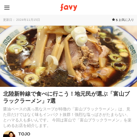
更新日： 2024年11月15日
お気に入り
5
北陸新幹線で食べに行こう！地元民が選ぶ「富山ブ
ラックラーメン」7選
醤油ベースの真っ黒なスープが特徴の「富山ブラックラーメン」は、見
た目だけではなく味もインパクト抜群！強烈な塩っぱさがたまらない、
とハマる人も多いんです。 今回は富山で「富山ブラックラーメン」を楽
しめるお店を紹介します。
TOJO