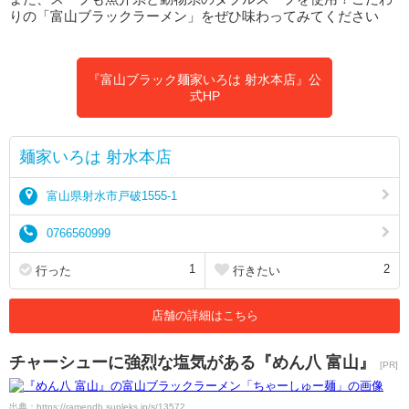
りの「富山ブラックラーメン」をぜひ味わってみてください
『富山ブラック麺家いろは 射水本店』公
式HP
麺家いろは 射水本店
富山県射水市戸破1555-1
0766560999
1
2
行った
行きたい
店舗の詳細はこちら
チャーシューに強烈な塩気がある『めん八 富山』
[PR]
出典：https://ramendb.supleks.jp/s/13572