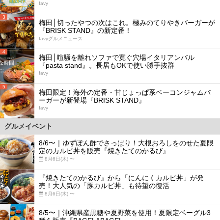
favy
3
梅田│切ったやつの次はこれ。極みのてりやきバーガーが
『BRISK STAND』の新定番！
favyグルメニュース
4
梅田│喧騒を離れソファで寛ぐ穴場イタリアンバル
『pasta stand』。長居もOKで使い勝手抜群
favy
5
梅田限定！海外の定番・甘じょっぱ系ベーコンジャムバ
ーガーが新登場『BRISK STAND』
favy
グルメイベント
8/6〜｜ゆずぽん酢でさっぱり！大根おろしをのせた夏限
定のカルビ丼を販売『焼きたてのかるび』
8月6日(木) 〜
『焼きたてのかるび』から「にんにくカルビ丼」が発
売！大人気の「豚カルビ丼」も待望の復活
8月6日(木) 〜
8/5〜｜沖縄県産黒糖や夏野菜を使用！夏限定ベーグル3