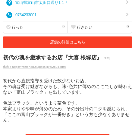
富山県富山市太田口通り1-1-7
0764233001
9
9
行った
行きたい
店舗の詳細はこちら
初代の魂を継承するお店『大喜 根塚店』
[PR]
出典：https://ramendb.supleks.jp/s/2604.html
初代から直接指導を受けた数少ないお店。
その魂は受け継ぎながらも、味･色共に薄めのここでしか味わえ
ない「富山ブラック」を出しています。
色はブラック、というより茶色です。
本家よりやや味が薄めのため、その分出汁のコクを感じられ、
「ここの富山ブラックが一番好き」という方も少なくありませ
ん。