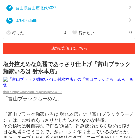
富山県富山市北代5332
0764363588
0
0
行った
行きたい
店舗の詳細はこちら
塩分控えめな魚醤であっさり仕上げ『富山ブラック
麺家いろは 射水本店』
出典：https://ramendb.supleks.jp/s/9473/
「富山ブラックらーめん」
『富山ブラック麺家いろは 射水本店』の「富山ブラックラーメ
ン」は、比較的あっさりとした味わいなのが特徴。
その秘密は独自製法で作る“魚醤”。旨み成分は多く塩分は控え
目な魚醤を使うことで、深いコクを作り出しているのだとか。
また、スープも魚介系と動物系のダブルスープを使用！こだわ