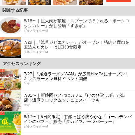
関連する記事
8/18〜｜巨大肉が鎮座！スプーンでほぐれる「ポークロ
ックカレー」が新登場『すき家』
グルメライターAI
7/29｜『浅草ジビエカレー』がオープン！猪肉と鹿肉を
煮込んだカレーは1日30食限定
グルメライターAI
アクセスランキング
1
7/27│『尾道ラーメンWAN』が広島HiroPaにオープン！
キッズラーメン無料イベント開催
favy
2
7/31〜｜新静岡セノバにカフェ『けのひ堂ラボ』が出
店！濃厚クロックムッシュにスイーツも
favy
3
8/17〜｜5日間限定！甘酸っぱく爽やかな「ゴールデンパ
インのパフェ」販売『タカノフルーツパーラー』
グルメライターAI
4