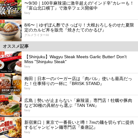
〜9/30｜100辛麻辣湯に激辛超えの“インド辛”カレーも！
『富山北口横丁』で激辛フェス開催中
favy
5
8/6〜｜ゆずぽん酢でさっぱり！大根おろしをのせた夏限
定のカルビ丼を販売『焼きたてのかるび』
グルメライターAI
オススメ記事
1
【Shinjuku】Wagyu Steak Meets Garlic Butter! Don't
Miss "Shinjuku Steak"
favy
2
梅田｜日本一のバーガー店は「肉バル」使いも最高だっ
た！仕事帰りの一杯に『BRISK STAND』
favy
3
広島｜勢いが止まらない「麻辣湯」専門店！牡蠣や豚肉
など30種の具材から選ぶ『TAN TAN』
favy
4
新宿東口｜東京で一番長いと噂！7mの麺を切らずに提供
するビャンビャン麺専門店『秦唐記』
favy