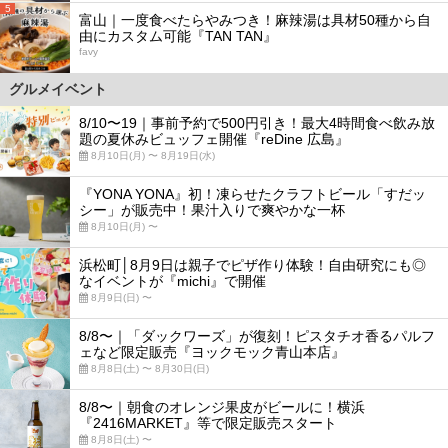
5
富山｜一度食べたらやみつき！麻辣湯は具材50種から自
由にカスタム可能『TAN TAN』
favy
グルメイベント
8/10〜19｜事前予約で500円引き！最大4時間食べ飲み放
題の夏休みビュッフェ開催『reDine 広島』
8月10日(月) 〜 8月19日(水)
『YONA YONA』初！凍らせたクラフトビール「すだッ
シー」が販売中！果汁入りで爽やかな一杯
8月10日(月) 〜
浜松町│8月9日は親子でピザ作り体験！自由研究にも◎
なイベントが『michi』で開催
8月9日(日) 〜
8/8〜｜「ダックワーズ」が復刻！ピスタチオ香るパルフ
ェなど限定販売『ヨックモック青山本店』
8月8日(土) 〜 8月30日(日)
8/8〜｜朝食のオレンジ果皮がビールに！横浜
『2416MARKET』等で限定販売スタート
8月8日(土) 〜