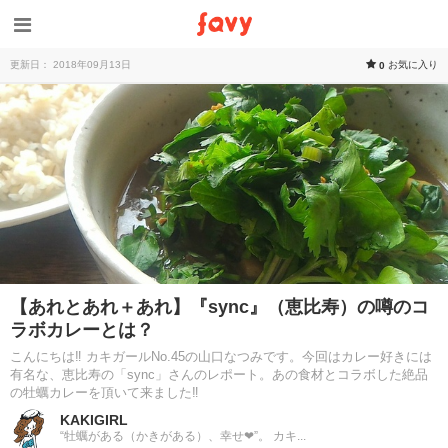
更新日： 2018年09月13日
お気に入り
0
【あれとあれ＋あれ】『sync』（恵比寿）の噂のコ
ラボカレーとは？
こんにちは‼ カキガールNo.45の山口なつみです。今回はカレー好きには
有名な、恵比寿の「sync」さんのレポート。あの食材とコラボした絶品
の牡蠣カレーを頂いて来ました‼
KAKIGIRL
“牡蠣がある（かきがある）、幸せ❤”。 カキ...