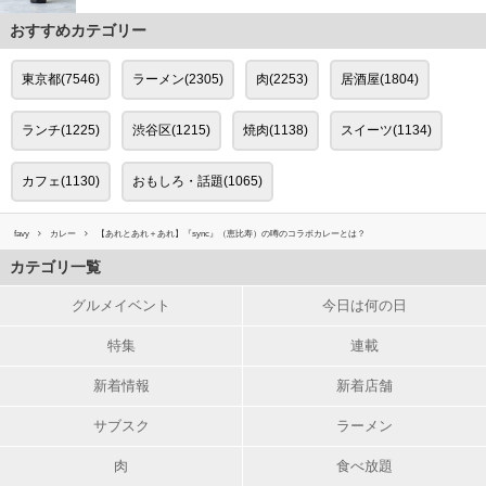
おすすめカテゴリー
東京都(7546)
ラーメン(2305)
肉(2253)
居酒屋(1804)
ランチ(1225)
渋谷区(1215)
焼肉(1138)
スイーツ(1134)
カフェ(1130)
おもしろ・話題(1065)
favy
カレー
【あれとあれ＋あれ】『sync』（恵比寿）の噂のコラボカレーとは？
カテゴリ一覧
グルメイベント
今日は何の日
特集
連載
新着情報
新着店舗
サブスク
ラーメン
肉
食べ放題