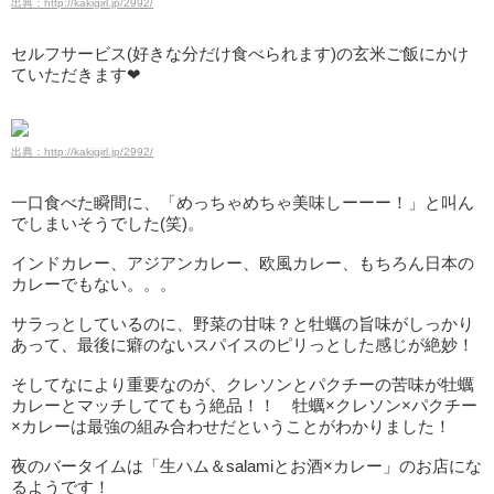
出典：http://kakigirl.jp/2992/
セルフサービス(好きな分だけ食べられます)の玄米ご飯にかけ
ていただきます❤
出典：http://kakigirl.jp/2992/
一口食べた瞬間に、「めっちゃめちゃ美味しーーー！」と叫ん
でしまいそうでした(笑)。
インドカレー、アジアンカレー、欧風カレー、もちろん日本の
カレーでもない。。。
サラっとしているのに、野菜の甘味？と牡蠣の旨味がしっかり
あって、最後に癖のないスパイスのピリっとした感じが絶妙！
そしてなにより重要なのが、クレソンとパクチーの苦味が牡蠣
カレーとマッチしててもう絶品！！ 牡蠣×クレソン×パクチー
×カレーは最強の組み合わせだということがわかりました！
夜のバータイムは「生ハム＆salamiとお酒×カレー」のお店にな
るようです！